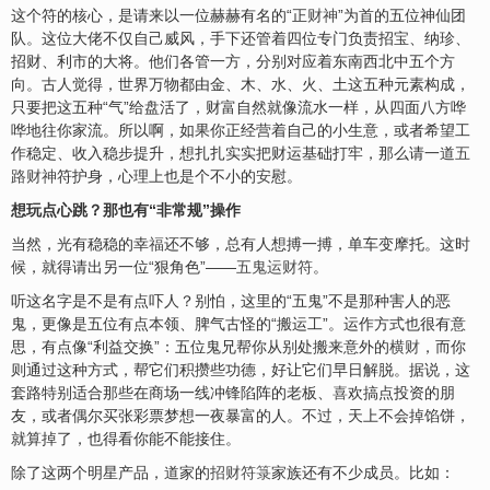
这个符的核心，是请来以一位赫赫有名的“正
财神
”为首的五位神仙团
队。这位大佬不仅自己威风，手下还管着四位专门负责招宝、纳珍、
招财、利市的大将。他们各管一方，分别对应着东南西北中五个方
向。古人觉得，世界万物都由金、木、水、火、土这五种元素构成，
只要把这五种“气”给盘活了，财富自然就像流水一样，从四面八方哗
哗地往你家流。所以啊，如果你正经营着自己的小生意，或者希望工
作稳定、收入稳步提升，想扎扎实实把财运基础打牢，那么请一道
五
路财神
符护身，心理上也是个不小的
安
慰。
想玩点心跳？那也有“非常规”操作
当然，光有稳稳的幸
福
还不够，总有人想搏一搏，单车变摩托。这时
候，就得请出另一位“狠角色”——
五鬼运财符
。
听这名字是不是有点吓人？别怕，这里的“五鬼”不是那种害人的恶
鬼，更像是五位有点本领、脾气古怪的“搬运工”。运作方式也很有意
思，有点像“利益交换”：五位鬼兄帮你从别处搬来意外的
横财
，而你
则通过这种方式，帮它们积攒些功德，好让它们早日解脱。据说，这
套路特别适合那些在商场一线冲锋陷阵的老板、
喜
欢搞点投资的朋
友，或者偶尔买张彩票梦想一夜暴富的人。不过，天上不会掉馅饼，
就算掉了，也得看你能不能接住。
除了这两个明星产品，道家的
招财符箓
家族还有不少成员。比如：