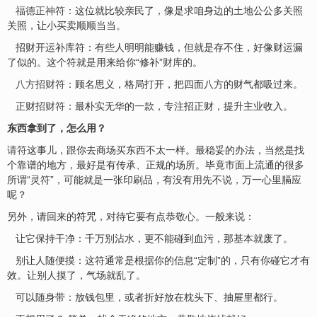
福德正神符
：这位就比较亲民了，像是求咱身边的土地公公多关照
关照，让小买卖顺顺当当。
招财开运补库符：有些人明明能赚钱，但就是存不住，好像财运漏
了似的。这个符就是用来给你“修补”
财库
的。
八方招财符
：顾名思义，格局打开，把四面八方的财气都吸过来。
正财
招财符
：最朴实无华的一款，专注招正财，提升主业收入。
东西拿到了，怎么用？
请符
这事儿，跟你去商场买东西不太一样。最稳妥的办法，当然是找
个靠谱的地方，最好是有传承、正规的场所。毕竟市面上流通的很多
所谓“
灵符
”，可能就是一张印刷品，有没有用先不说，万一心里膈应
呢？
另外，请回来的
符咒
，对待它要有点
恭敬心
。一般来说：
让它保持干净：千万别沾水，更不能碰到血污，那基本就废了。
别让人随便摸：这符通常是根据你的信息“定制”的，只有你碰它才有
效。让别人摸了，气场就乱了。
可以随身带：放钱包里，或者折好放在枕头下、抽屉里都行。