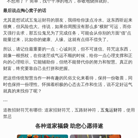
不想用了？ 简单，找个干净的地方，恭敬地烧掉就好。
最后说点掏心窝子的话
尤其是想试试
五鬼运财
符的朋友，我得给你泼点冷水。这东西听起来
很爽，但
风险
也大。传说，如果你周围没有那么多“横财”可运，而你
又强行去求，那五位鬼兄为了完成任务，可能会从你别的方面“借”点
能量过来，比如你的健康、人缘。这就有点得不偿失了。
所以，请记住最重要的一点：
心诚则灵
，但不可迷信。符咒这东西，
就像一根拐杖，在你迷茫或气运不顺的时候，给你一点心理支撑和正
向的
心理暗示
。它能辅助你，但绝不能替代你的努力和智慧。真正的
财富，终究要靠自己去打拼和把握。
把这些传统智慧当作一种有趣的
民俗文化
来看待，保持一份敬畏，同
时也保持一份理性。怀揣着积极的心态去工作和生活，说不定好运气
就真的来找你了呢？
---
道教招财符咒有哪些
:
道家招财符咒
，五路
财神符
，
五鬼运财符
，
使用
禁忌
各种道家
福袋
助您心愿得遂