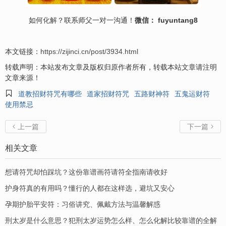
如何
化解
？联系师父一对一沟通！
微信： fuyuntang8
本文链接：
https://zijinci.cn/post/3934.html
转载声明：本站发布文章及版权归原作者所有，转载本站文章请注明
文章来源！

道教招财符咒有哪些
道家招财符咒
五路财神符
五鬼运财符
使用禁忌
上一篇
下一篇


相关文章
想请符咒却怕踩坑？这份靠谱画符请符全指南请收好
护身符真的有用吗？懂行的人都在这样选，避坑又安心
孕期护胎平安符：习俗讲究、佩戴方法与温馨解惑
刑太岁是什么意思？犯刑太岁运势怎么样、怎么化解比较靠谱的全解