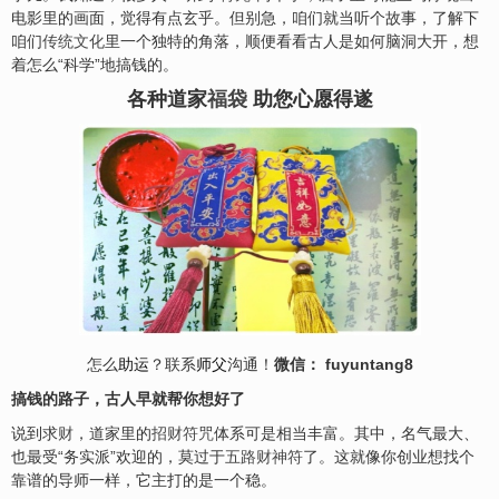
电影里的画面，觉得有点玄乎。但别急，咱们就当听个故事，了解下
咱们
传统文化
里一个独特的角落，顺便看看古人是如何脑洞大开，想
着怎么“科学”地搞钱的。
各种道家
福袋
助您心愿得遂
怎么
助运
？联系
师父
沟通！
微信： fuyuntang8
搞钱的路子，古人早就帮你想好了
说到求
财
，道家里的
招财符咒
体系可是相当丰富。其中，名气最大、
也最受“务实派”欢迎的，莫过于
五路财神符
了。这就像你创业想找个
靠谱的导师一样，它主打的是一个稳。