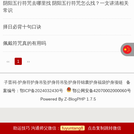
阴阳五行符咒去哪里找 ​阴阳五行符咒怎么找？一文讲清相关
常识
择日必背十句口诀
佩戴符咒真的有用吗
‹‹
1
››
子晋祠-护身符护身吊坠护身符吊坠护身符锦囊护身福袋护身项链
备
案编号：
鄂ICP备2024032430号
鄂公网安备42070002000060号
Powered By
Z-BlogPHP 1.7.5
助运技巧 沟通师父微信：
fuyuntang8
点击复制跳转微信