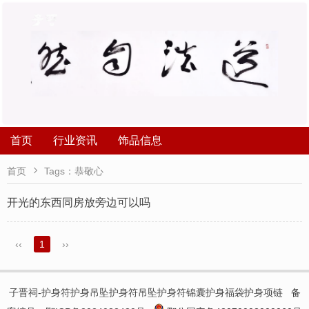
首页
行业资讯
饰品信息

首页
Tags：恭敬心
开光的东西同房放旁边可以吗
‹‹
1
››
子晋祠-护身符护身吊坠护身符吊坠护身符锦囊护身福袋护身项链
备