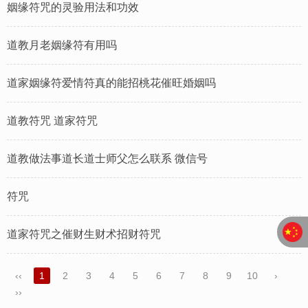
姻缘符咒的灵验用法和功效
道教月老姻缘符有用吗
道家姻缘符爱情符真的能招桃花催旺婚姻吗
道教符咒 道家符咒
道教做法事道长道士师父怎么联系 微信号
符咒
道家符咒之催财生财术招财符咒
‹‹
1
2
3
4
5
6
7
8
9
10
›
››