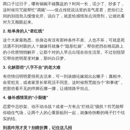
两口子过日子，哪有锅碗不碰瓢盆的？时间一长，话少了、吵多了，
这时候
符咒
能帮忙“调频”——借点传统说法里的
喜
气星君，把你们之
间的别扭劲儿慢慢化开。说白了，就是给感情加点润滑剂，让彼此看
对方又顺眼起来。
2. 给单身的人“牵红线”
这个大家最熟悉。你身边有没有那种条件不差、人也不坏，可就是死
活遇不到对眼的人？姻缘符就像个“隐形红娘”，帮你把挡在桃花路上
的小疙瘩悄悄解开，让那个对的人早点出现在你生活里。不过别指望
它帮你把明星变对象，那叫白日梦。
3.
化解
那些“八字不合”的老大难
有些情侣明明爱得死去活来，可一到谈婚论嫁就出幺蛾子：属相冲、
命里犯克，或者家里长辈死活不同意。这时候
符咒
能当个“和事佬”，
把那些看不见的绊脚石挪一挪，让感情路平坦点。
4. 修补感情里的“小裂缝”
恋爱中总吵架、动不动冷战？或者一方有点“
烂桃花
”骚扰？符咒能帮
你稳住气场，让两个人的心重新贴到一起，就像给快断的绳子打个结
实的结。
到底咋用才灵？别瞎折腾，记住这几招