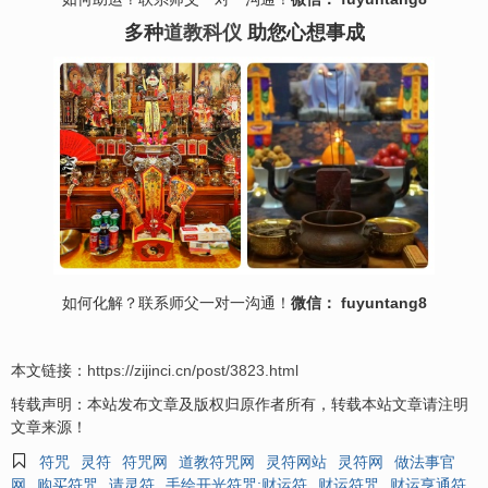
多种
道教科仪
助您心想事成
如何化解？联系师父一对一沟通！
微信： fuyuntang8
本文链接：
https://zijinci.cn/post/3823.html
转载声明：本站发布文章及版权归原作者所有，转载本站文章请注明
文章来源！

符咒
灵符
符咒网
道教符咒网
灵符网站
灵符网
做法事官
网
购买符咒
请灵符
手绘开光符咒:财运符
财运符咒
财运亨通符