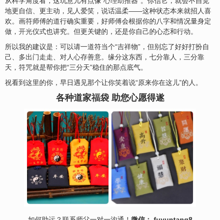
从科学角度看，这玩意儿有点像“
心理助推
器”。你信它，就会不自觉
地更自信、更主动，见人爱笑，说话温柔——这种状态本来就招人喜
欢。画符师傅的道行确实重要，好师傅会根据你的八字和情况量身定
做，
开光
仪式也讲究。但更关键的，还是你自己的心态和行动。
所以我的建议是：可以请一道符当个“吉祥物”，但别忘了好好打扮自
己、多出门走走、对人心存善意。缘分这东西，七分靠人，三分靠
天，符咒就是帮你把“三分天”稳住的那点底气。
祝看到这里的你，早日遇见那个让你笑着说“原来你在这儿”的人。
各种道家
福
袋 助您心愿得遂
如何助运？联系师父一对一沟通！
微信： fuyuntang8