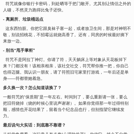
符咒就像你银行卡密码，到处晒等于把门敞开。尤其别让情侣之外的
人碰，不然灵力跑得比兔子还快。
- 离厕所、垃圾桶远点
这东西怕脏。你把它跟臭袜子塞一起，或者放卫生间，那是对神明不
敬，别说招桃花，不招霉运就烧高香了。还有，同房的时候最好摘下
来放一边。
- 别当“甩手掌柜”
符咒不是阿拉丁神灯。你请了符，天天躺床上等对象从天花板掉下
来？门都没有！该相亲相亲，该社交社交，符咒帮你推一把，你自己
也得迈腿。我认识一朋友，请了符照旧
宅
家里打游戏，一年后还是单
身——符都替她着急。
多久换一次？怎么知道该换了？
一般符咒的“保质期”是一年左右。时间到了，要么重新请一张，要么
把旧符烧掉（烧的时候心里说声谢谢）。如果你觉得那一年过得特别
顺，感情也开花结果了，留着当个纪念品也行，但别指望它继续发
力。
最后说句大实话：到底靠不靠谱？