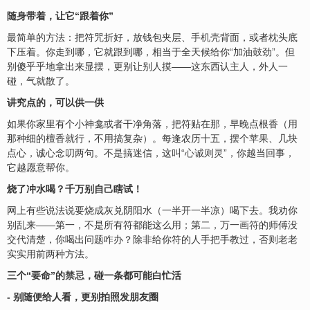
随身带着，让它“跟着你”
最简单的方法：把符咒折好，放钱包夹层、
手机壳
背面，或者枕头底
下压着。你走到哪，它就跟到哪，相当于全天候给你“加油鼓劲”。但
别傻乎乎地拿出来显摆，更别让别人摸——这东西认主人，外人一
碰，气就散了。
讲究点的，可以供一供
如果你家里有个小神龛或者干净角落，把符贴在那，早晚点根香（用
那种细的檀香就行，不用搞复杂）。每逢农历十五，摆个
苹果
、几块
点心，诚心念叨两句。不是搞迷信，这叫“
心诚则灵
”，你越当回事，
它越愿意帮你。
烧了冲水喝？千万别自己瞎试！
网上有些说法说要烧成灰兑阴阳水（一半开一半凉）喝下去。我劝你
别乱来——第一，不是所有符都能这么用；第二，万一
画符
的师傅没
交代清楚，你喝出问题咋办？除非给你符的人手把手教过，否则老老
实实用前两种方法。
三个“要命”的
禁忌
，碰一条都可能白忙活
- 别随便给人看，更别拍照发朋友圈