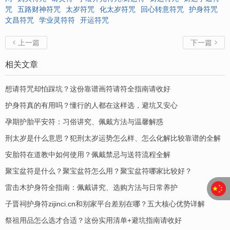
咒
五路财神符咒
太岁符咒
化太岁符咒
回心转意符咒
护身符咒
文昌符咒
学业灵符符
开运符咒
上一篇
下一篇


相关文章
想请符咒却怕踩坑？这份靠谱画符请符全指南请收好
护身符真的有用吗？懂行的人都在这样选，避坑又安心
孕期护胎平安符：习俗讲究、佩戴方法与温馨解惑
刑太岁是什么意思？犯刑太岁运势怎么样、怎么化解比较靠谱的全解
安胎符在道教中如何使用？佩戴禁忌与送符流程全解
聚宝盆符是什么？聚宝盆符怎么用？聚宝盆符哪家比较好？
​雷击木护身符全指南：佩戴讲究、选购方法与日常养护
子晋祠护身符zijinci.cn和别家平台差别在哪？五大核心优势详解
祭祖用品怎么选才合适？这份实用清单+避坑指南请收好