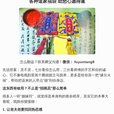
各种道家
福袋
助您心愿得遂
怎么
助运
？联系
师父
沟通！
微信： fuyuntang8
先说答案：灵不灵，七分看你怎么用，三分看师傅的手艺和你的诚
心。它不像电视剧里画个圈就能立马脱单，更多是给你添一把“缘分火
候”，帮你把该来的人早点“烧”到你身边。
这东西有啥用？不止是“招桃花”那么简单
很多人一听“姻缘符”，就觉得是单身狗的救命稻草。其实它的本事大
着呢，我跟你慢慢聊：
1. 让老夫老妻找回热恋感