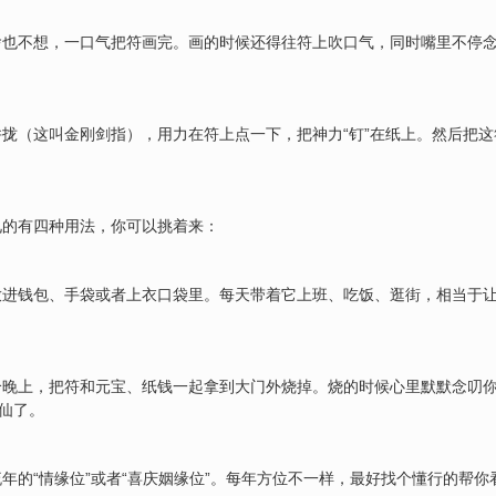
也不想，一口气把符画完。画的时候还得往符上吹口气，同时嘴里不停念
拢（这叫金刚剑指），用力在符上点一下，把神力“钉”在纸上。然后把这
见的有四种用法，你可以挑着来：
放进钱包、手袋或者上衣口袋里。每天带着它上班、吃饭、逛街，相当于
个晚上，把符和元宝、纸钱一起拿到大门外烧掉。烧的时候心里默默念叨
神仙了。
年的“情缘位”或者“喜庆姻缘位”。每年方位不一样，最好找个懂行的帮