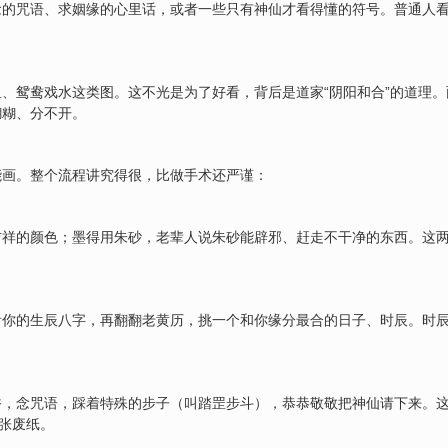
的咒语、求姻缘的心里话，或者一些只有神仙才看得懂的符号。普通人看
、鸳鸯戏水这类图。这不光是为了好看，背后是道家“阴阳和合”的道理
糊糊、分不开。
？
能画。整个流程讲究得很，比做手术还严谨：
祥的颜色；墨得用朱砂，老辈人说朱砂能辟邪、赶走不干净的东西。这两样
看你的生辰八字，再翻翻老黄历，挑一个和你缘分最合的日子、时辰。时
香，念咒语，踩着特殊的步子（叫踏罡步斗），恭恭敬敬把神仙请下来。
一张废纸。