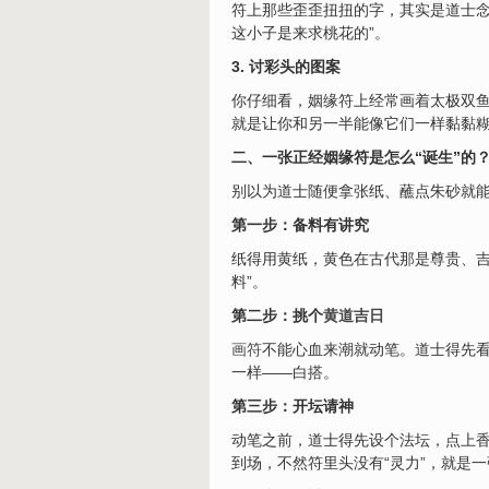
符上那些歪歪扭扭的字，其实是道士念
这小子是来求桃花的”。
3. 讨彩头的图案
你仔细看，姻缘符上经常画着太极双鱼
就是让你和另一半能像它们一样黏黏
二、一张正经姻缘符是怎么“诞生”的
别以为道士随便拿张纸、蘸点朱砂就
第一步：备料有讲究
纸得用黄纸，黄色在古代那是尊贵、吉
料”。
第二步：挑个
黄道吉日
画符
不能心血来潮就动笔。道士得先
一样——白搭。
第三步：开坛请神
动笔之前，道士得先设个法坛，点上
到场，不然符里头没有“灵力”，就是