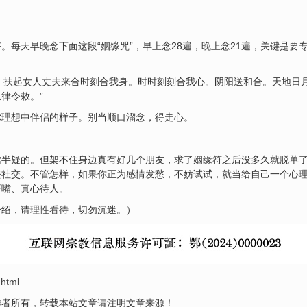
。每天早晚念下面这段“姻缘咒”，早上念28遍，晚上念21遍，关键是要
合，扶起女人丈夫来合时刻合我身。时时刻刻合我心。阴阳送和合。天地日
律令敕。”
你理想中伴侣的样子。别当顺口溜念，得走心。
信半疑的。但架不住身边真有好几个朋友，求了姻缘符之后没多久就脱单
去社交。不管怎样，如果你正为感情发愁，不妨试试，就当给自己一个
心
开嘴、真心待人。
介绍，请
理性看待
，切勿沉迷。）
.html
作者所有，转载本站文章请注明文章来源！