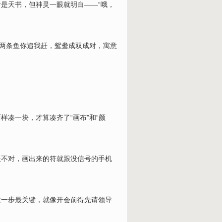
是天书，但神灵一眼就明白——“哦，
。两条鱼你追我赶，鸳鸯成双成对，寓意
凑一块，才算凑齐了“画布”和“颜
辰不对，画出来的符就跟没信号的手机
这一步最关键，就像开会前得先请领导