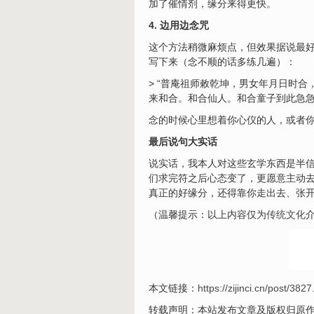
加了催情剂，缘分来得更快。
4. 边用边念咒
这个方法稍微麻烦点，但效果据说最好
写下来（念不顺的话多练几遍）：
> “普庵祖师敕乾坤，男女年月日时
来和合。和合仙人。和合童子到此急急
念的时候心里想着你心仪的人，或者
最后说句大实话
说实话，我本人对这些玄学东西是半
们求完符之后心态变了，更愿意主动
真正的好缘分，还得靠你走出去、张
（温馨提示：以上内容仅为
传统文化
本文链接：
https://zijinci.cn/post/3827
转载声明：本站发布文章及版权归原