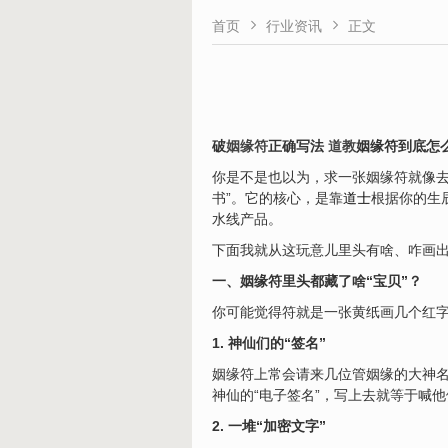


首页
行业资讯
正文
破
姻缘符
正确写法
道教
姻缘符到底怎
你是不是也以为，求一张姻缘符就像去
书”。它的核心，是靠
道士
根据你的生
水线产品。
下面我就从这玩意儿里头有啥、咋画
一、姻缘符里头都藏了啥“宝贝”？
你可能觉得符就是一张黄纸画几个红
1. 神仙们的“签名”
姻缘符上常会请来几位管姻缘的大神
神仙的“电子签名”，写上去就等于喊
2. 一堆“加密文字”