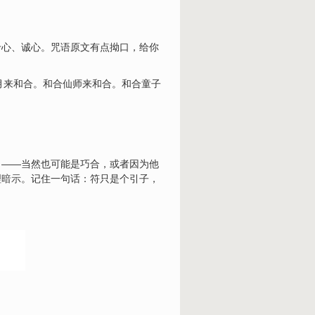
专心、诚心。咒语原文有点拗口，给你
月来和合。和合仙师来和合。和合童子
了——当然也可能是巧合，或者因为他
理暗示
。记住一句话：符只是个引子，