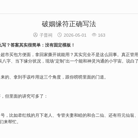
破姻缘符正确写法



子晋祠
2026-05-01
163
么写？答案其实很简单：没有固定模板！
超市买包方便面，拿回家撕开就能用？其实完全不是这么回事。真正管用
辰八字、当下缘分状况，现场“定制”出一个能和神灵沟通的小宇宙。说白
出来的、拿到手该咋用这三个角度，跟你唠唠里面的门道。
字，但里面的讲究可多了：
名号，比如牵红线的月下老人、专管夫妻和睦的和合二仙、还有符元仙翁
他们来帮忙。