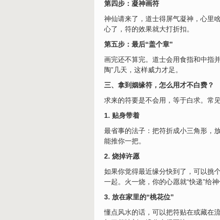
第四步：凝神画符
神仙请来了，道士得屏气凝神，心里啥
心了，符的效果就大打折扣。
第五步：最后“盖个章”
画完还不算完。道士会用食指和中指并
陶”几天，这样威力才足。
三、拿到姻缘符，怎么用才不白费？
求来的符要是不会用，等于白求。常
1. 贴身带着
最省事的法子：把符折成小三角形，
能推你一把。
2. 烧掉许愿
如果你觉得最近缘分快到了，可以挑
一起。火一烧，你的心愿就“快递”给
3. 放在家里的“桃花位”
懂点
风水
的话，可以把符贴在或藏在流