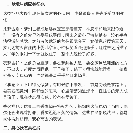
一、梦境与感应类征兆
这类征兆大多出现在超度后的49天内，也是很多人最先感受到的变
化：
托梦告别‌：梦到亡者或是婴灵宝宝穿着整齐、神态平和地来跟你道
别，没有之前梦里的委屈或哭闹，醒来之后心里特别踏实，没有半点
堵得慌的感觉。之前有位武汉的善信跟我分享，她做完超度第三天，
梦到之前没留住的小婴儿穿着小棉袄笑着跟她挥手，醒过来之后攒了
大半年的眼泪一下子就收住了，整个人轻松了好多。
夜梦吉祥‌：之前总做噩梦，要么梦到被人追，要么梦到黑漆漆的地方
走不出去，超度之后睡眠一下子稳了，躺下去很快就能睡着，一整夜
都是
安
安稳稳的，连梦都是暖乎乎的日常场景。
平和感应‌：不用特别做梦，有时候静下来发呆，或是傍晚走在路上，
会莫名感觉到一阵舒缓的暖意，心里清楚知道那个一直挂心的亲人或
是孩子，现在状态很安稳，没有在受苦了。
香火祥兆‌：供桌上的香燃烧得特别均匀，蜡烛的火苗稳稳当当的，偶
尔还会出现香打卷、香灰迟迟不落的情况，这些在民俗说法里，都是
灵体得到功德、安心离去的表现。
二、身心状态类征兆