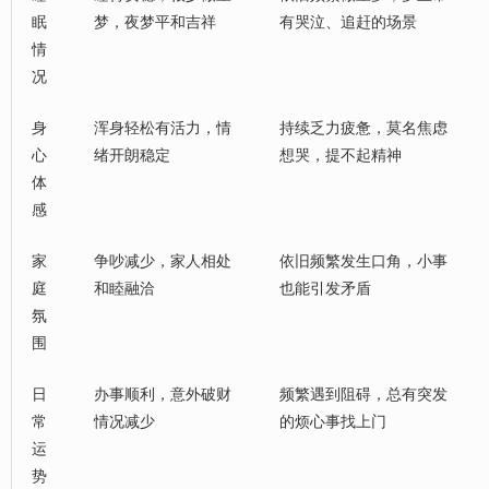
眠
梦，夜梦平和吉祥
有哭泣、追赶的场景
情
况
身
浑身轻松有活力，情
持续乏力疲惫，莫名焦虑
心
绪开朗稳定
想哭，提不起精神
体
感
家
争吵减少，家人相处
依旧频繁发生口角，小事
庭
和睦融洽
也能引发矛盾
氛
围
日
办事顺利，意外破财
频繁遇到阻碍，总有突发
常
情况减少
的烦心事找上门
运
势