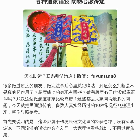
各种道家
福袋
助您心愿得遂
怎么
助运
？联系
师父
沟通！
微信： fuyuntang8
很多做过
超度
的朋友，做完
法事
后心里总犯嘀咕：到底怎么判断是不
是真的起作用了？超度成功的表现有哪些？做完超度49天内没感应正
常吗？武汉这边做超度哪家比较靠谱？这些都是大家问得最多的问
题，今天就把民间流传的、多数人真实经历过的10种常见征兆整理出
来，帮你对照参考。
首先要说明的是，这些都属于传统
民俗文化
里的经验总结，没有科学
定论，不同流派的说法也会有差异，大家
理性看待
就好，不用过度焦
虑。