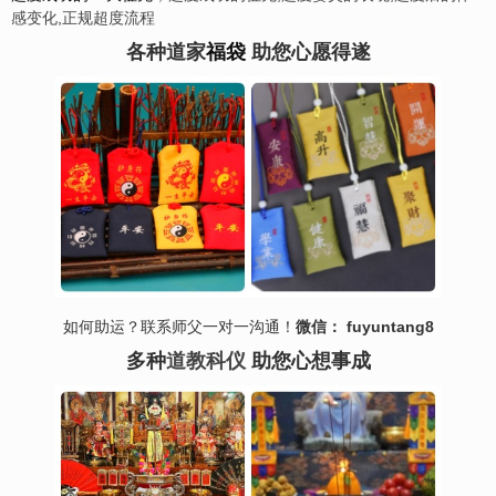
感变化
,
正规超度流程
各种道家
福袋
助您心愿得遂
如何助运？联系师父一对一沟通！
微信： fuyuntang8
多种
道教科仪
助您心想事成