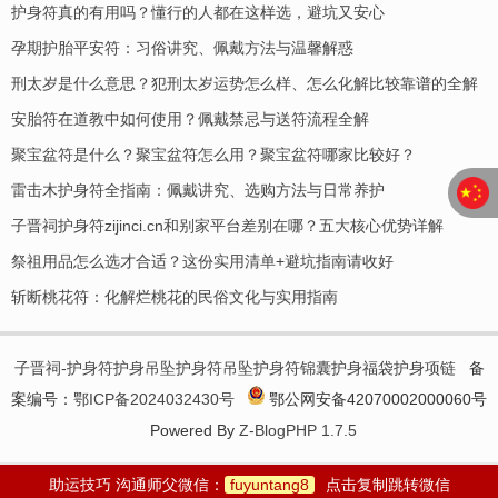
护身符真的有用吗？懂行的人都在这样选，避坑又安心
孕期护胎平安符：习俗讲究、佩戴方法与温馨解惑
刑太岁是什么意思？犯刑太岁运势怎么样、怎么化解比较靠谱的全解
安胎符在道教中如何使用？佩戴禁忌与送符流程全解
聚宝盆符是什么？聚宝盆符怎么用？聚宝盆符哪家比较好？
​雷击木护身符全指南：佩戴讲究、选购方法与日常养护
子晋祠护身符zijinci.cn和别家平台差别在哪？五大核心优势详解
祭祖用品怎么选才合适？这份实用清单+避坑指南请收好
斩断桃花符：化解烂桃花的民俗文化与实用指南
子晋祠-护身符护身吊坠护身符吊坠护身符锦囊护身福袋护身项链
备
案编号：
鄂ICP备2024032430号
鄂公网安备42070002000060号
Powered By
Z-BlogPHP 1.7.5
助运技巧 沟通师父微信：
fuyuntang8
点击复制跳转微信