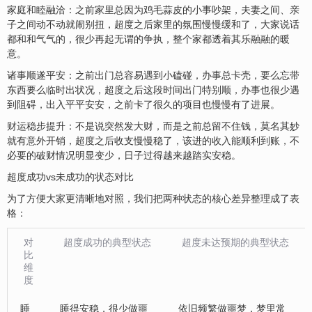
家庭和睦融洽‌：之前家里总因为鸡毛蒜皮的小事吵架，夫妻之间、亲
子之间动不动就闹别扭，超度之后家里的氛围慢慢缓和了，大家说话
都和和气气的，很少再起无谓的争执，整个家都透着其乐融融的暖
意。
诸事顺遂平安‌：之前出门总容易遇到小磕碰，办事总卡壳，要么忘带
东西要么临时出状况，超度之后这段时间出门特别顺，办事也很少遇
到阻碍，出入平平安安，之前卡了很久的项目也慢慢有了进展。
财
运稳步提升‌：不是说突然发大财，而是之前总留不住钱，莫名其妙
就有意外开销，超度之后收支慢慢稳了，该进的收入能顺利到账，不
必要的破财情况明显变少，日子过得越来越踏实安稳。
超度成功vs未成功的状态对比
为了方便大家更清晰地对照，我们把两种状态的核心差异整理成了表
格：
对
超度成功的典型状态
超度未达预期的典型状态
比
维
度
睡
睡得安稳，很少做噩
依旧频繁做噩梦，梦里常