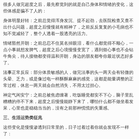
很多人做完超度之后，最先察觉到的就是自己身体和情绪的变化，这
些体感是骗不了人的：
身体明显好转‌：之前总觉得浑身发沉、提不起劲，去医院检查又查不
出什么问题，超度之后慢慢就有精神了，之前反反复复的小毛病也不
知不觉减轻了，整个人透着一股透亮的活力。
情绪豁然开朗‌：之前总忍不住莫名掉眼泪，看什么都觉得不顺心，一
点小事就想发脾气，超度之后心境慢慢变宽了，遇到烦心事也不会钻
牛角尖，待人接物都变得温和开朗，身边的朋友都夸你最近状态好多
了。
法事
正常反应‌：部分体质敏感的人，做完法事的头一两天会有轻微的
头晕、乏力，或是像过电一样酥酥麻麻的感觉，这都是能量调整的正
常过程，休息一两天就会自然消失，不用太过担心。
神定气闲安宁‌：之前总被焦虑缠著，吃饭睡觉都安不下心，脑子里乱
糟糟的停不下来，超度之后慢慢能静下来了，哪怕什么都不做坐着发
呆，心里也是稳稳当当的，没有之前那种慌慌的失重感。
三、生活
运势
类征兆
这些变化是慢慢渗透到日常里的，日子过着过着你就会发现不一样
了：