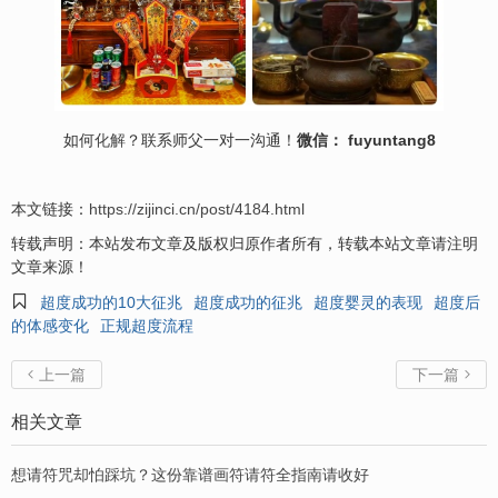
如何
化解
？联系师父一对一沟通！
微信： fuyuntang8
本文链接：
https://zijinci.cn/post/4184.html
转载声明：本站发布文章及版权归原作者所有，转载本站文章请注明
文章来源！

超度成功的10大征兆
超度成功的征兆
超度婴灵的表现
超度后
的体感变化
正规超度流程
上一篇
下一篇


相关文章
想请符咒却怕踩坑？这份靠谱画符请符全指南请收好