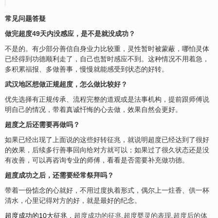
常见问题答疑
做完超度49天内没感应，是不是就没成功？
不是的。有少部分善信自身业力比较重，灵性暂时被蒙蔽，哪怕灵体
已经得到功德顺利走了，自己也暂时感应不到。这种情况不用着急，
多积累
福
报、多做善事，慢慢就能感受到状态的好转。
武汉地区想做正规超度，怎么做比较好？
优先选择有正规传承、流程完整的道观或是法事机构，提前跟师傅说
明自己的情况，带着真诚忏悔的心去做，效果自然会更好。
超度之后还需要再做吗？
如果已经出现了上面说的这些好转征兆，就说明超度已经达到了很好
的效果，后续多行善事回向给对方就可以；如果过了很久状态还是没
有改善，可以再咨询专业的师傅，看看是否需要补充做功德。
超度成功之后，还需要经常祭拜吗？
带着一份惦念的心就好，不用过度执着形式，偶尔上一炷香、供一杯
清水，心里记得对方的好，就是最好的纪念。
超度成功的10大征兆
，
超度成功的征兆
,
超度婴灵的表现
,
超度后的体