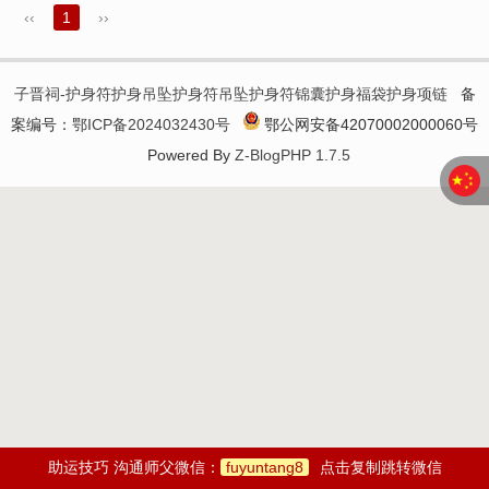
‹‹
1
››
子晋祠-护身符护身吊坠护身符吊坠护身符锦囊护身福袋护身项链
备
案编号：
鄂ICP备2024032430号
鄂公网安备42070002000060号
Powered By
Z-BlogPHP 1.7.5
助运技巧 沟通师父微信：
fuyuntang8
点击复制跳转微信