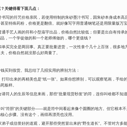
呢？关键得看下面几点：
汁书写的
符咒价格
亲民，若使用特制的朱砂墨汁书写，因朱砂本身成本高
粉甚至特殊药粉，价格更是翻倍。就好像写字用普通钢笔还是用限量版万
普通手艺人画的符和小型庙宇出品，价格自然比较低；但要是出自有传承
制品，一个学徒做的和一个老师傅做的，哪个更值钱？
和单买完全是两回事。真正要批量进货，一次性拿个几十上百张，很多地
工夫，价格自然就没那么好商量了。
价钱买到假货。我总结了几招实用的辨别方法：
，打印出来的再精美也是“纸一张”。如果你想辨别，可以观察笔画，手绘
的死板样。
合请符人的生辰等信息来画，那些“批量现货秒发”的符，连你叫啥都不知
个叫“符胆”的关键部分——就是符中间看起来像个圆圈的地方。但它根本
的核心步骤。没有这个，画得再漂亮也没用。
家弟子或信誉好的道观，避开那些突然冒出来的“野生道长”。不管对方多