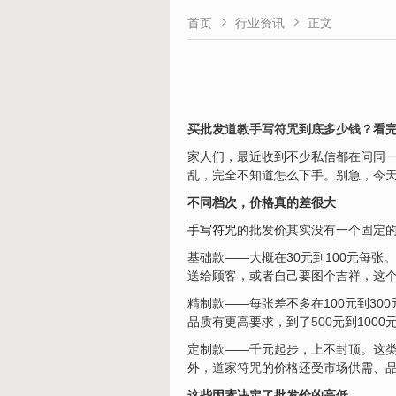


首页
行业资讯
正文
买批发
道教
手写符咒
到底
多少钱
？看
家人们，最近收到不少私信都在问同
乱，完全不知道怎么下手。别急，今
不同档次，价格真的差很大
手写符咒
的批发价其实没有一个固定的
基础款——大概在30元到100元每张
送给顾客，或者自己要图个吉祥，这
精制款——每张差不多在100元到3
品质有更高要求，到了
500
元到100
定制款——千元起步，上不封顶。这
外，
道家符咒
的价格还受市场供需、
这些因素决定了批发价的高低