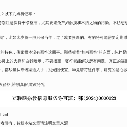
呢？以下几点得记牢：
特别注意保持干净整洁，尤其要避免产妇触摸和不洁之物的污染。不妨想
期
”，比如
太岁符
一般只保当年，过了就要换新的。有的符可能需要定期
道教的特色，佛家根本没有画符这回事。那些标着“和尚画符”的东西，纯粹
心灵上的支撑和自我暗示，不要指望一张符就能解决所有问题。真正的
福
请，都尽量从靠谱渠道入手，别光图便宜。毕竟请符这件事，讲究的是
心
发价格
,
辨别真假
,
道教符咒
.html
作者所有，转载本站文章请注明文章来源！