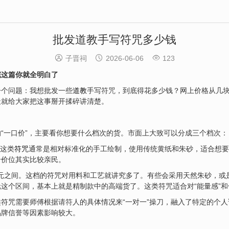
批发道教手写符咒多少钱



子晋祠
2026-06-06
123
完这篇你就全明白了
一个问题：我想批发一些
道教
手写
符咒
，到底得花多少钱？网上价格从几
天就给大家把这事掰开揉碎讲清楚。
“一口价”，主要看你想要什么档次的货。市面上大致可以分成三个档次：
。这类
符咒
通常是相对标准化的手工绘制，使用传统黄纸和朱砂，适合想要
个价位其实比较亲民。
00元之间。这档的符咒对用料和工艺就讲究多了。有些会采用天然朱砂，
0元这个区间，基本上就是精制款中的高端货了。这类符咒适合对“能量感”和
类符咒需要师傅根据
请符
人的具体情况来“一对一”操刀，融入了特定的个
品牌信誉等因素影响较大。