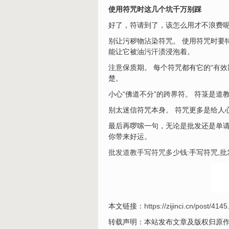
使用符咒时这几个坑千万别踩
好了，符请到了，该怎么用才不浪费
别让污秽物沾染符咒。 使用符咒时要
能让它被油污汗渍浸泡着。
注意保质期。 每个符咒都有它的“
有效
楚。
小心“佛道不分”的跨界符。 符箓是
别太迷信符咒本身。 符咒更多是给人
最后再啰嗦一句，无论是批发还是单
你带来好运。
批发道教手写符咒多少钱
:手写符咒,
批
本文链接：
https://zijinci.cn/post/4145
转载声明：本站发布文章及版权归原