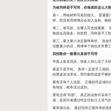
为啥同样是手写符，价格差距这么大
第一，用啥材料写差别很大。 普通墨
样。而且有些师傅还会加入金粉、银
第二，谁写的、在哪儿写也很重要。 
格就会高很多。你想想，同样是手工
第三，量大量小决定最终单价。 批发
但数量少的话，师傅单个画也非常费
四招教你一眼看出真假手写符
市面上鱼龙混杂，很多人担心花了大
看是不是手绘。 真符一定是手工画的
的墨迹浓淡变化，而印刷符就是平整
看有没有个人信息。 正规的符必须结
有地址，根本没法送到。
看有没有“符胆”。 真正的
道教符箓
有
成，是
画符
者通过特定仪轨注入灵气
看来源出处。 最好找有正规传承的道