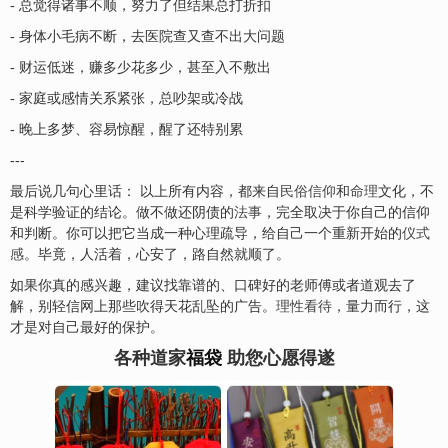
- 总觉得诸事不顺，努力了但结果总打折扣
- 身体小毛病不断，去医院查又查不出大问题
- 财运低迷，赚多少花多少，甚至入不敷出
- 家庭或感情关系紧张，总吵架或冷战
- 晚上多梦、容易惊醒，醒了还特别累
---
最后说几句心里话： 以上所有内容，都来自
民俗信仰
和
命理
文化，不
是科学验证的结论。做不做还阴债的
法事
，完全取决于你自己的信仰
和判断。你可以把它当成一种心理疏导，给自己一个重新开始的
仪式
感
。毕竟，人活着，心安了，路自然就顺了。
如果你真的感兴趣，建议找靠谱的、口碑好的老师傅或者道观去了
解，别轻信网上那些吹得天花乱坠的广告。
理性看待
，量力而行，这
才是对自己最好的保护。
各种道家
福袋
助您心愿得遂