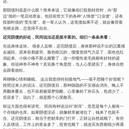
还。
那阴债到底是什么呢？简单来说，它就像咱们投胎转世时，向“那
边”借的一笔启动资金。包括前世欠下的各种“人情债”“口业债”，还有
投胎时借的“受生债”。老一辈人认为，这笔债如果不还，就会像背着
包袱走路，总觉得不自在。
还完阴债的好处，民间说法还是挺丰富的。咱们一条条来看：
先说身体这块。 很多人反映，还完阴债后，身体那种说不出的沉重感
会减轻。原来容易疲劳、脸色暗沉的，慢慢觉得气力足了，面色也红
润起来。小病小痛不那么频繁了，连一些慢性老毛病都有好转的迹
象。你说神奇不神奇？其实换个角度想，当人心里踏实了，身体自然
会跟着放松。
再聊聊心情和睡眠。 这点我觉得特别接地气——谁不想睡个好觉呢？
按照过来人的说法，还完阴债后，那种隐隐的不
安
感会消失。晚上不
再翻来覆去，也不容易被噩梦惊醒。心里像卸了块石头，焦虑少了，
笑容多了。说白了，就是图个心里敞亮。
财
运方面也很有讲究。 民间有种说法叫“
财库
”，意思是每个人都有一
个存钱的仓库。如果阴债没还，就像财库被堵住了，钱来了也留不
住。还完阴债后，相当于把财库的门打开，
正财运
自然就顺了。有些
人反馈说，工作上的奖金多了，投资也顺了，就连买东西都很少再遇