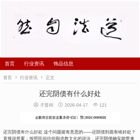
首页
行业资讯
饰品信息


首页
行业资讯
正文
还完阴债有什么好处



子晋祠
2026-04-17
121
还完阴债有什么好处
这个问题挺有意思的——
还阴债
到底有啥好处？
直接说答案：按照
民间信仰
和
道教文化
的说法，还完阴债确实能带来