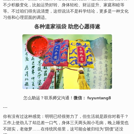
不少积极变化，比如
运势
好转、身体轻松、
财运提升
、家庭和睦等
等。不过咱们得先说清楚，这些说法不是科学结论，更多是一种文化
习俗和心理层面的调适。
各种道家
福袋
助您心愿得遂
怎么
助运
？联系
师父
沟通！
微信： fuyuntang8
---
你有没有过这种感觉：明明已经很努力了，但生活就是跟你对着干？
工作上使劲儿了却总差一口气，身体三天两头闹小毛病，晚上睡觉也
不踏实，老做梦……在传统民俗里，这可能会被归结为“阴债”还没