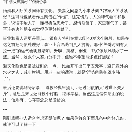
到“刚买就降价”的糟心事。
婚姻和人际关系同样有变化。 夫妻之间总为小事吵架？跟家人关系紧
张？这可能也被看作是阴债在“作怪”。还完债后，人的脾气会平和很
多，说话不呛人了，懂得换位思考了。感情修复了，家里和气了，甚
至连身边的朋友都觉得你更好相处了。
事业和
贵人运
更是重点。 很多人特别在意30到40岁这个阶段。如果在
这之前把阴债处理好，事业上容易遇到贵人提携。那种“关键时刻有人
拉一把”的运气会明显增加。升职、跳槽、创业，都好像顺风顺水了一
些。当然，这跟个人努力分不开，但谁不希望能多点好运呢？
避灾化险也是常被提到的一点。 比如开车出门平安无事，避开意外的
水火之灾，减少横祸。用老一辈的话说，就是“运势的防护罩变强
了”。
最后还要说到身后事。
道教
经典里提到，还过阴债的人“过世不失人
身”，意思是来世还能投个好胎，继续享
福
。当然这是信仰层面的说
法，信则有，心存善念总是没错的。
---
那到底哪些人适合考虑还阴债呢？ 如果你符合下面几条中的好几条，
或许可以了解一下：