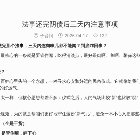
法事还完阴债后三天内注意事项



子晋祠
2026-04-17
122
做完那个
法事
，三天内连肉味儿都不能闻？到底咋回事？
最核心的一条就是要管住嘴，吃得清淡点，最好跟肉啊、鱼啊、葱蒜这些
法？
老百姓心里头的一个念想，一种寻求心
安
和好运的
民俗仪式
。它就像给我
爽的好运气。
太一样，但核心思想都差不多：仪式之后，人的气场比较“新”也比较“弱
规矩，为的就是帮咱们更好地守住这份“新气儿”，避免一不小心又把那些
白（全是干货）
，是管住嘴，静下心