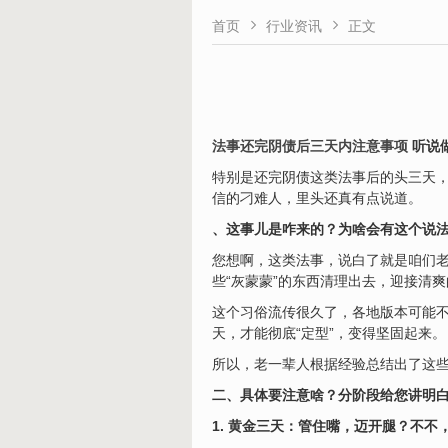


首页
行业资讯
正文
法事
还完阴债后三天内注意事项
听说
特别是还完阴债这类法事后的头三天，
信的刁难人，里头还真有点说道。
、这事儿是咋来的？为啥会有这个说
您想啊，这类法事，说白了就是咱们
些“灰蒙蒙”的东西清理出去，迎接清
这个习俗流传很久了，各地版本可能不
天，才能彻底“定型”，变得坚固起来。
所以，老一辈人根据经验总结出了这些
二、具体要注意啥？分阶段给您讲明
1. 黄金三天：管住嘴，迈开腿？不不