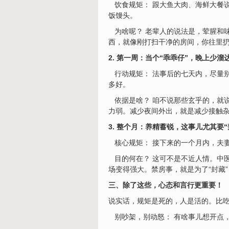
饮食规矩： 跟大鱼大肉、海鲜大餐说
饭馒头。
为啥呢？ 老辈人的说法是，荤腥和味
西，就像刚打扫干净的房间，你往里扔
2. 第一周：当个“乖乖仔”，晚上少溜
行动规矩： 法事后的七天内，尽量
多好。
依据是啥？ 咱不说那些玄乎的，就
力弱。减少夜间外出，就是减少接触
3. 整个月：养精蓄锐，这事儿尤其要“
核心规矩： 接下来的一个月内，夫
目的何在？ 这可不是不近人情。中医
场变得强大。禁房事，就是为了“封藏
三、除了这些，心态和言行更重要！
说实话，规矩是死的，人是活的。比
别吵架，别动怒： 有啥事儿想开点