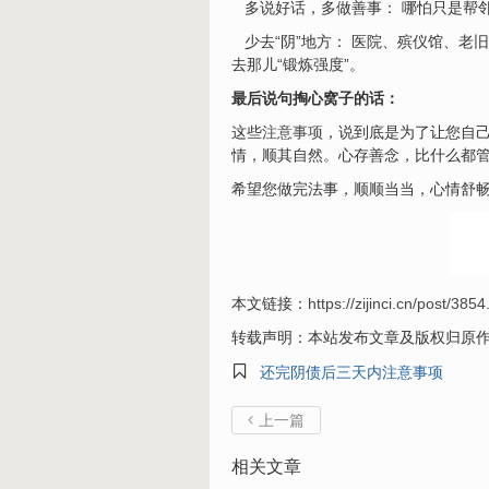
多说好话，多做善事： 哪怕只是帮邻
少去“阴”地方： 医院、殡仪馆、老
去那儿“锻炼强度”。
最后说句掏心窝子的话：
这些
注意事项
，说到底是为了让您自己
情，顺其自然。心存善念，比什么都
希望您做完法事，顺顺当当，心情舒
本文链接：
https://zijinci.cn/post/3854
转载声明：本站发布文章及版权归原

还完阴债后三天内注意事项
上一篇

相关文章