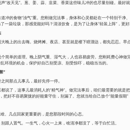
声“改天见”。葱、姜、蒜、韭菜、香菜这些味儿冲的也尽量别碰。最好
道冲的食物“浊气”重。您刚做完法事，身体和心灵都处在一个特别干净
了一袋垃圾，那感觉能好吗？清淡饮食，是为了让身体“轻装上阵”，更
达
别大晚上的出去嗨。烧烤摊、夜店、甚至就是楼下瞎溜达，都先忍忍。早
说个简单的道理。晚上阴气重、湿气大，人也容易疲劳。您刚耗费心神做
杂乱环境的机会，保护好自己别受凉、别受惊吓，稳稳当当的。
禁”
妻之间那点儿事儿，最好先停一停。
都说了，这事儿最消耗人的“精气神”。做完法事后，咱们最需要的就是
”，把好不容易聚拢的好能量守住，别漏了。您就当给自己放个“能量假期
吃啥、几点回家更重要的，是您那段时间的心态。
，别跟人置气。一生气，心火一上来，啥清净都没了，等于白忙活。