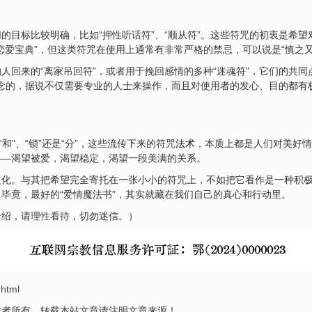
的目标比较明确，比如“押性听话符”、“顺从符”。这些符咒的初衷是希
恋爱宝典”，但这类符咒在使用上通常有非常严格的禁忌，可以说是“慎之又
回来的“离家吊回符”，或者用于挽回感情的多种“迷魂符”，它们的共同点
”概念的，据说不仅需要专业的人士来操作，而且对使用者的发心、目的都
和”、“锁”还是“分”，这些流传下来的符咒
法术
，本质上都是人们对美好情
——渴望被爱，渴望稳定，渴望一段美满的关系。
文化。与其把希望完全寄托在一张小小的符咒上，不如把它看作是一种积
毕竟，最好的“爱情魔法书”，其实就藏在我们自己的真心和行动里。
介绍，请
理性看待
，切勿迷信。）
.html
作者所有，转载本站文章请注明文章来源！