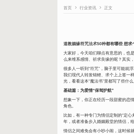


首页
行业资讯
正文
道教姻缘符咒法术50种
都有哪些 想求
大家好，今天咱们聊点有意思的，也是
么来维系感情、祈求良缘的呢？其实
很多人一听到“
符咒
”，脑子里可能就
我们现代人转发锦鲤、求个上上签一
光，看看这本“魔法书”里都写了些什么
基础篇：为爱情“保驾护航”
想象一下，你正在经历一段甜蜜的恋
角色。
比如，有一种专门为情侣定制的“定心
年，或者准备步入婚姻殿堂的情侣，给
情侣之间难免会有小吵小闹，这时候就