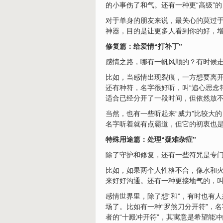
的小事伤了和气。还有一种更“高级”
对于单身的朋友来说，最关心的莫过于
神器，目的是让更多人看到你的好，增
修复篇：给爱情“打补丁”
感情之路，哪有一帆风顺的？有时候走
比如，当感情出现裂痕，一方想要离开
还有种符，名字很好听，叫“追心思念
适合已经分开了一段时间，但依然放
当然，也有一些听起来“威力”比较大的
名字听着就有点霸道，但它的初衷也
特殊用途篇：处理“疑难杂症”
除了守护和修复，还有一些符咒是专门
比如，如果两个人性格不合，像水和火
来好好沟通。还有一种更接地气的，叫
感情世界里，除了想“和”，有时也有人
场了。比如有一种“罗煞刀分开符”，
者的“十殿冲开符”，其寓意是希望能