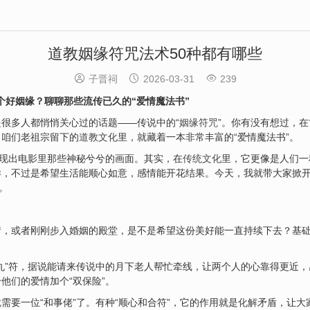
道教姻缘符咒法术50种都有哪些



子晋祠
2026-03-31
239
个好姻缘？聊聊那些流传已久的“爱情魔法书”
很多人都悄悄关心过的话题——传说中的“
姻缘符咒
”。你有没有想过，
，咱们老祖宗留下的
道教文化
里，就藏着一本非常丰富的“爱情魔法书”。
浮现出电影里那些神秘兮兮的画面。其实，在
传统文化
里，它更像是人们一
样，不过是希望生活能顺心如意，感情能开花结果。今天，我就带大家掀
。
情，或者刚刚步入婚姻的殿堂，是不是希望这份美好能一直持续下去？基
丸”符，据说能请来传说中的月下老人帮忙牵线，让两个人的心靠得更近
他们的爱情加个“双保险”。
需要一位“和事佬”了。有种“顺心和合符”，它的作用就是
化解
矛盾，让大