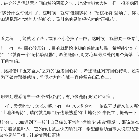
的，讲究的是借助天地间自然的阴阳之气，让感情能像大树一样，根基稳
“缘分什么时候到”了。这时候，就有“
催姻缘符
”和“
招桃花符
”登场了。你
加遇见那个“对的人”的机会，吸引来的是值得托付的“正桃花”。
着走着，可能就迷了路，或者不小心摔了一跤。这时候，就需要一些专门用来
时，有一种“
回心转意符
”，目的就是给冷却的感情加加温，希望能让对
符”，它就像一个“记忆唤醒器”，希望能触动对方心里最深处的那个角落，
不下的情侣。
，比如借用“五方圣人”之力的“圣者回心符”，希望能让对方回心转意。还有
是为了锁住那份感情，希望对方的心能一直停留在自己身上。
用来处理感情中一些特殊状况的，有点像是解决“疑难杂症”。
一样，天天吵架，怎么办呢？有一种“水火和合符”，传说可以请来仙人
“土地和合符”，请的就是咱们身边最熟悉的“土地公公”来做主，撮合一
想“分”。比如遇到了一段让自己痛苦不堪的“
烂桃花
”或者“孽缘”，那该怎
名字听着就挺吓人，它的作用就是快刀斩乱麻，希望能帮助当事人彻底结
冲散外界的干扰，让感情回归正轨。