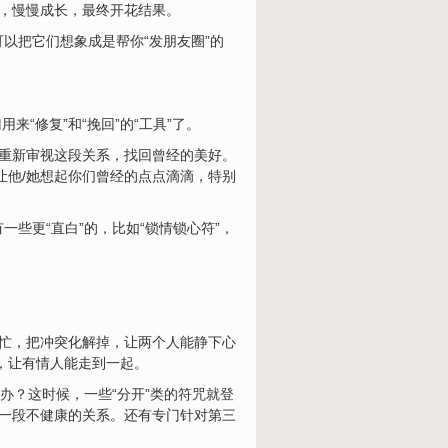
固，慢慢成长，最终开花结果。
可以把它们想象成是帮你“发朋友圈”的
“修复”和“挽回”的“工具”了。
方重新审视这段关系，找回曾经的美好。
让他/她想起你们曾经的点点滴滴，特别
一些更“直白”的，比如“锁情锁心符”，
帮忙，把冲突化解掉，让两个人能静下心
下，让有情人能走到一起。
么办？这时候，一些“分开”类的符咒就登
束一段不健康的关系。还有专门针对第三