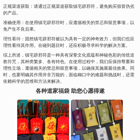
正规渠道获取：请通过正规渠道获取镇宅辟邪符，避免购买假冒伪劣
的产品。
准确使用：在使用镇宅辟邪符时，应遵循相关的
禁忌
和留意事项，以
免产生不良后果。
理性看待
：固然镇宅辟邪符被以为具有一定的神奇效力，但我们也应
理性看待其作用。在碰到题目时，还应积极寻求科学的解决方案。
综上所述，镇宅辟邪符是一种具有深挚文化底蕴和神秘色彩的传统
道
教符
咒，其种类繁多、各有特色。在使用过程中，我们应保持尊重和
理性立场，遵循相关的禁忌和留意事项，以确保其施展最佳效果。同
时，也要明确其作用并非万能的，面临糊口中的难题和挑战时，还需
依赖科学的思维和方法来解决。
各种道家
福
袋 助您心愿得遂