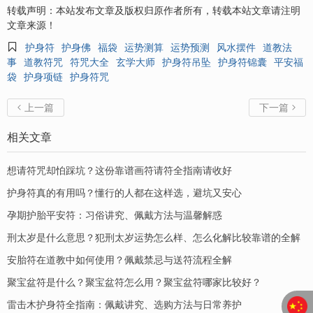
转载声明：本站发布文章及版权归原作者所有，转载本站文章请注明
文章来源！

护身符
护身佛
福袋
运势测算
运势预测
风水摆件
道教法
事
道教符咒
符咒大全
玄学大师
护身符吊坠
护身符锦囊
平安福
袋
护身项链
护身符咒
上一篇
下一篇


相关文章
想请符咒却怕踩坑？这份靠谱画符请符全指南请收好
护身符真的有用吗？懂行的人都在这样选，避坑又安心
孕期护胎平安符：习俗讲究、佩戴方法与温馨解惑
刑太岁是什么意思？犯刑太岁运势怎么样、怎么化解比较靠谱的全解
安胎符在道教中如何使用？佩戴禁忌与送符流程全解
聚宝盆符是什么？聚宝盆符怎么用？聚宝盆符哪家比较好？
​雷击木护身符全指南：佩戴讲究、选购方法与日常养护