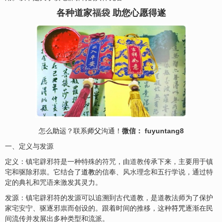
各种道家
福袋
助您心愿得遂
怎么
助运
？联系
师父
沟通！
微信： fuyuntang8
一、定义与发源
定义：镇宅辟邪符是一种特殊的
符咒
，由
道教
传承下来，主要用于镇
宅和驱除邪祟。它结合了
道教
的信奉、
风水
理念和五行学说，通过特
定的典礼和咒语来激发其灵力。
发源：镇宅辟邪符的发源可以追溯到古代道教，是道教法师为了保护
家宅
安
宁、驱逐邪祟而创设的。跟着时间的推移，这种
符咒
逐渐在民
间流传并发展出多种类型和流派。