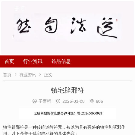
首页
行业资讯
饰品信息


首页
行业资讯
正文
镇宅辟邪符



子晋祠
2025-03-08
606
镇宅辟邪符
是一种传统
道教符咒
，被以为具有强盛的
镇
宅
和驱邪作
用。以下是关于镇宅辟邪符的具体先容：