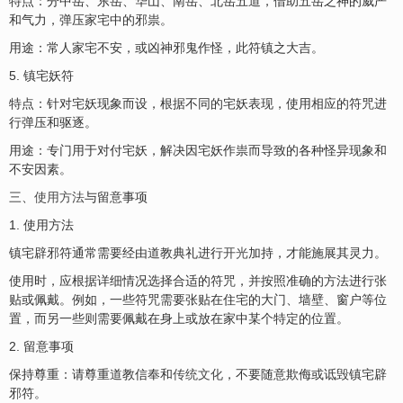
特点：分中岳、东岳、华山、南岳、北岳五道，借助五岳之神的威严
和气力，弹压家宅中的邪祟。
用途：常人家宅不安，或凶神邪鬼作怪，此符镇之大吉。
5. 镇宅妖符
特点：针对宅妖现象而设，根据不同的宅妖表现，使用相应的符咒进
行弹压和驱逐。
用途：专门用于对付宅妖，解决因宅妖作祟而导致的各种怪异现象和
不安因素。
三、
使用方法
与留意事项
1. 使用方法
镇宅辟邪符通常需要经由道教典礼进行
开光
加持，才能施展其灵力。
使用时，应根据详细情况选择合适的符咒，并按照准确的方法进行张
贴或佩戴。例如，一些符咒需要张贴在住宅的大门、墙壁、窗户等位
置，而另一些则需要佩戴在身上或放在家中某个特定的位置。
2. 留意事项
保持尊重：请尊重道教信奉和
传统文化
，不要随意欺侮或诋毁镇宅辟
邪符。