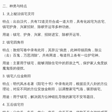
二、种类与特点
1. 太上秘法
镇宅灵符
特点：出自汉代，共有72道
灵符
合成一道大符，具有化凶宅为吉宅、
镇宅护身、兴家
招财
、除秽开运等多种功效。
用途：镇宅、护身、兴家、招
财
进宝、除秽开运等。
2. 镇宅四角符
特点：敦煌写卷中录有此符，其辞云“病患，此神符镇四角，除云
（去）百鬼，万恶消除”。共有两道，每道符上各有一位护宅神。
用途：主要用于镇宅，能够消除住宅中的邪祟之气，保护家人免受妖
魔鬼怪的侵扰。
3. 镇宅八位金刚符
特点：明代风水名著《阳宅十书》中录有此符，根据后天八卦的方位
理论，对应不同的方位安放金刚符，以调整家宅气场，驱邪镇宅。
用途：用于镇宅，解决因方位神错乱导致的家宅不安等题目。
4.
五岳镇宅符