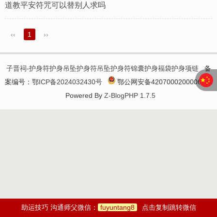
道教平安符咒可以替别人求吗
‹‹
1
››
子晋祠-护身符护身吊坠护身符吊坠护身符锦囊护身福袋护身项链
备
案编号：
鄂ICP备2024032430号
鄂公网安备42070002000060号
Powered By
Z-BlogPHP 1.7.5
助运技巧 沟通师父微信：
fuyuntang8
点击复制跳转微信