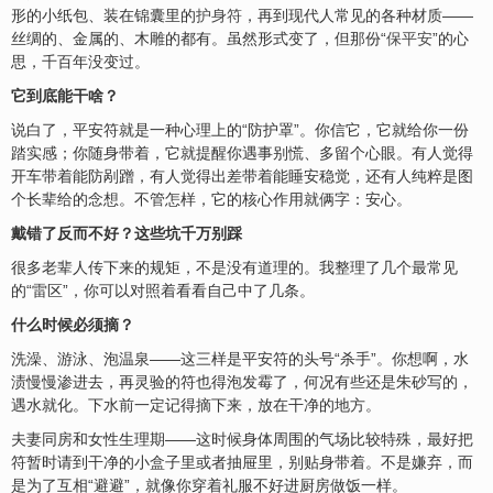
形的小纸包、装在锦囊里的
护身符
，再到现代人常见的各种材质——
丝绸的、金属的、木雕的都有。虽然形式变了，但那份“
保平安
”的心
思，千百年没变过。
它到底能干啥？
说白了，平安符就是一种心理上的“防护罩”。你信它，它就给你一份
踏实感；你随身带着，它就提醒你遇事别慌、多留个心眼。有人觉得
开车带着能防剐蹭，有人觉得出差带着能睡安稳觉，还有人纯粹是图
个长辈给的念想。不管怎样，它的核心作用就俩字：安心。
戴错了反而不好？这些坑千万别踩
很多老辈人传下来的规矩，不是没有道理的。我整理了几个最常见
的“雷区”，你可以对照着看看自己中了几条。
什么时候必须摘？
洗澡、游泳、泡温泉——这三样是平安符的头号“杀手”。你想啊，水
渍慢慢渗进去，再灵验的符也得泡发霉了，何况有些还是朱砂写的，
遇水就化。下水前一定记得摘下来，放在干净的地方。
夫妻同房和女性生理期——这时候身体周围的气场比较特殊，最好把
符暂时请到干净的小盒子里或者抽屉里，别贴身带着。不是嫌弃，而
是为了互相“避避”，就像你穿着礼服不好进厨房做饭一样。