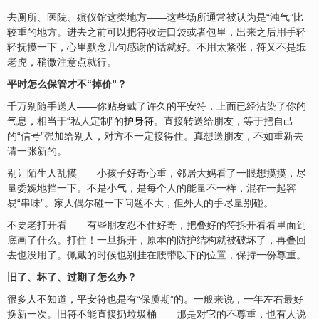
去厕所、医院、殡仪馆这类地方——这些场所通常被认为是“浊气”比
较重的地方。进去之前可以把符收进口袋或者包里，出来之后用手轻
轻抚摸一下，心里默念几句感谢的话就好。不用太紧张，符又不是纸
老虎，稍微注意点就行。
平时怎么保管才不“掉价”？
千万别随手送人——你贴身戴了许久的平安符，上面已经沾染了你的
气息，相当于“私人定制”的
护身符
。直接转送给朋友，等于把自己
的“信号”强加给别人，对方不一定接得住。真想送朋友，不如重新去
请一张新的。
别让陌生人乱摸——小孩子好奇心重，邻居大妈看了一眼想摸摸，尽
量委婉地挡一下。不是小气，是每个人的能量不一样，混在一起容
易“串味”。家人偶尔碰一下问题不大，但外人的手尽量别碰。
不要老打开看——有些朋友忍不住好奇，把叠好的符拆开看看里面到
底画了什么。打住！一旦拆开，原本的防护结构就被破坏了，再叠回
去也没用了。佩戴的时候也别挂在腰带以下的位置，保持一份尊重。
旧了、坏了、过期了怎么办？
很多人不知道，平安符也是有“保质期”的。一般来说，一年左右最好
换新一次。旧符不能直接扔垃圾桶——那是对它的不尊重，也有人说