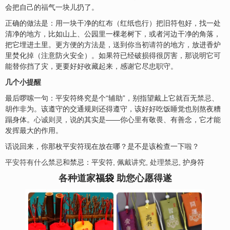
会把自己的
福
气一块儿扔了。
正确的做法是：用一块干净的红布（红纸也行）把旧符包好，找一处
清净的地方，比如山上、公园里一棵老树下，或者河边干净的角落，
把它埋进土里。更方便的方法是，送到你当初
请符
的地方，放进香炉
里焚化掉（注意防火安全）。如果符已经破损得很厉害，那说明它可
能替你挡了灾，更要好好收藏起来，感谢它尽忠职守。
几个小提醒
最后啰嗦一句：平安符终究是个“辅助”，别指望戴上它就百无
禁忌
、
胡作非为。该遵守的交通规则还得遵守，该好好吃饭睡觉也别熬夜糟
蹋身体。
心诚则灵
，说的其实是——你心里有敬畏、有善念，它才能
发挥最大的作用。
话说回来，你那枚平安符现在放在哪？是不是该检查一下啦？
平安符有什么禁忌
和禁忌：平安符,
佩戴讲究
,
处理禁忌
, 护身符
各种道家
福袋
助您心愿得遂