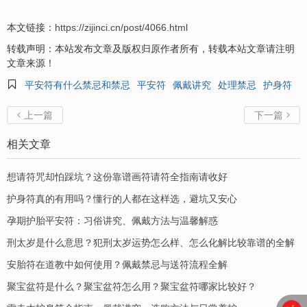
本文链接：
https://zijinci.cn/post/4066.html
转载声明：本站发布文章及版权归原作者所有，转载本站文章请注明
文章来源！

平安符有什么禁忌和禁忌
平安符
佩戴讲究
处理禁忌
护身符
上一篇
下一篇


相关文章
想请符咒却怕踩坑？这份靠谱画符请符全指南请收好
护身符真的有用吗？懂行的人都在这样选，避坑又安心
孕期护胎平安符：习俗讲究、佩戴方法与温馨解惑
刑太岁是什么意思？犯刑太岁运势怎么样、怎么化解比较靠谱的全解
安胎符在道教中如何使用？佩戴禁忌与送符流程全解
聚宝盆符是什么？聚宝盆符怎么用？聚宝盆符哪家比较好？