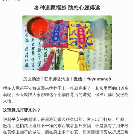
各种道家
福袋
助您心愿得遂
怎么
助运
？联系
师父
沟通！
微信： fuyuntang8
很多人觉得平
安
符请回来往脖子上一挂就完事了，其实里面的门道多
着呢。今天就跟大家聊聊这个小物件背后的讲究，保准让你听完恍然
大悟。
这玩意儿打哪来的？
说起
平安符
的起源，得追溯到很久很久以前。古人出门打猎、行商、
赶考，总怕路上遇到不干净的东西或者意外灾祸，于是就有了用朱砂
在黄纸上
画符
的做法，揣在身上求个心安。后来慢慢演变成折成三角