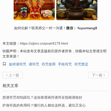
如何
化解
？联系师父一对一沟通！
微信： fuyuntang8
本文链接：
https://zijinci.cn/post/4179.html
转载声明：本站发布文章及版权归原作者所有，转载本站文章请注明
文章来源！

如何请符咒
请符咒
符咒使用
手绘符咒
符咒禁忌
上一篇
下一篇


相关文章
想请符咒却怕踩坑？这份靠谱画符请符全指南请收好
护身符真的有用吗？懂行的人都在这样选，避坑又安心