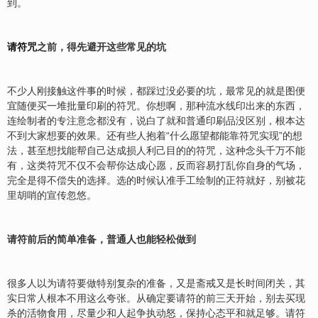
到。
请符咒
之前，得先避开这些常见的坑
不少人刚接触这件事的时候，都踩过没必要的坑，最常见的就是图便
宜随便买一堆批量印刷的符咒。你想啊，那种流水线印出来的东西，
连绘制者的专注意念都没有，说白了就和普通印刷品没区别，根本达
不到大家想要的效果。还有些人抱着“什么愿望都能靠符咒实现”的想
法，甚至想找能帮自己达成损人利己目的的符咒，这种念头千万不能
有，这类符咒不仅不会帮你达成心愿，反而容易打乱你自身的气场，
完全是得不偿失的选择。选的时候认准手工绘制的正符就好，别被花
里胡哨的宣传忽悠。
请符前后的简单准备，普通人也能轻松做到
很多人以为请符要做特别复杂的准备，又是斋戒又是长时间闭关，其
实日常人根本不用这么夸张。从确定要请符的前三天开始，别去买现
杀的活物食用，尽量少和人起争执动怒，保持心态平和就足够。请符