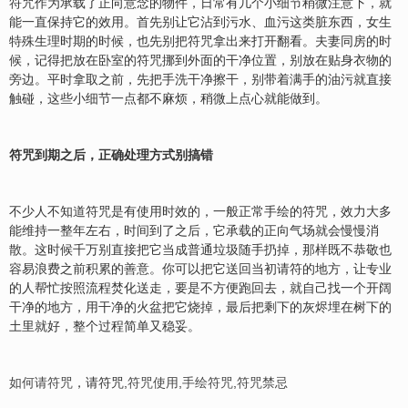
符咒作为承载了正向意念的物件，日常有几个小细节稍微注意下，就
能一直保持它的效用。首先别让它沾到污水、血污这类脏东西，女生
特殊生理时期的时候，也先别把符咒拿出来打开翻看。夫妻同房的时
候，记得把放在卧室的符咒挪到外面的干净位置，别放在贴身衣物的
旁边。平时拿取之前，先把手洗干净擦干，别带着满手的油污就直接
触碰，这些小细节一点都不麻烦，稍微上点心就能做到。
符咒到期之后，正确处理方式别搞错
不少人不知道符咒是有使用时效的，一般正常手绘的符咒，效力大多
能维持一整年左右，时间到了之后，它承载的正向气场就会慢慢消
散。这时候千万别直接把它当成普通垃圾随手扔掉，那样既不恭敬也
容易浪费之前积累的善意。你可以把它送回当初请符的地方，让专业
的人帮忙按照流程焚化送走，要是不方便跑回去，就自己找一个开阔
干净的地方，用干净的火盆把它烧掉，最后把剩下的灰烬埋在树下的
土里就好，整个过程简单又稳妥。
如何请符咒
，请符咒,
符咒使用
,
手绘符咒
,
符咒禁忌