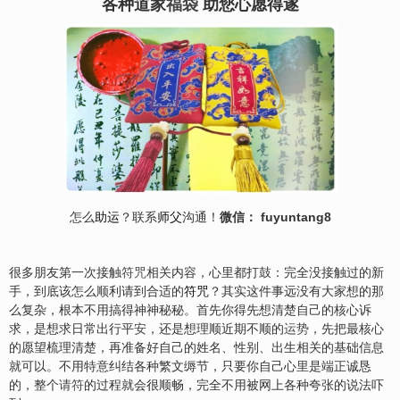
各种道家
福袋
助您心愿得遂
怎么
助运
？联系
师父
沟通！
微信： fuyuntang8
很多朋友第一次接触
符咒
相关内容，心里都打鼓：完全没接触过的新
手，到底该怎么顺利请到合适的
符咒
？其实这件事远没有大家想的那
么复杂，根本不用搞得神神秘秘。首先你得先想清楚自己的核心诉
求，是想求日常出行平
安
，还是想理顺近期不顺的
运势
，先把最核心
的愿望梳理清楚，再准备好自己的姓名、性别、出生相关的基础信息
就可以。不用特意纠结各种繁文缛节，只要你自己心里是端正诚恳
的，整个
请符
的过程就会很顺畅，完全不用被网上各种夸张的说法吓