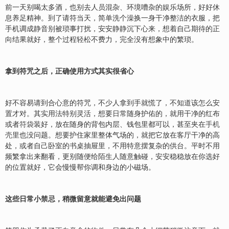
前一天别喝太多酒，也别去人员混杂、环境嘈杂的娱乐场所，好好休
息养足精神。到了请符当天，简单洗个澡换一身干净整洁的衣服，把
手机调成静音别被琐事打扰，安安静静沉下心来，想着自己期待的正
向结果就好，整个过程轻松不费力，完全没有想象中的繁琐。
拿到符咒之后，正确使用方式其实很省心
好不容易请到合心意的符咒，不少人拿到手就慌了，不知道该怎么安
置才对。其实用法特别灵活，想要日常随身护佑的，就用干净的红布
或者
符袋
装好，放在随身的背包内层、钱包里都可以，甚至夹在
手机
壳
里也没问题。想要护住家里整体气场的，就把它放在客厅干净的高
处，或者自己卧室的书桌抽屉里，不用特意摆复杂的供台。平时不用
频繁拿出来翻看，更别随便给陌生人随意触碰，安安稳稳放在你选好
的位置就好，它会慢慢帮你调和身边的小磁场。
这些日常小
禁忌
，稍微留意就能避免出问题