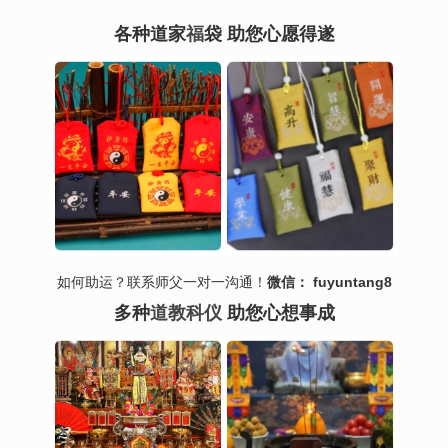
各种道家
福
袋 助您心愿得遂
如何助运？联系师父一对一沟通！
微信： fuyuntang8
多种
道教科仪
助您心想事成