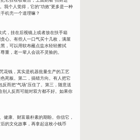
欢把它挂在收银台，上面刻着“
招财
进
。我个人觉得，它的“功效”更多是一种
运
手机壳
一个道理嘛？
的款式，挂在后视镜上或者放在扶手箱
别贪心。有些人一口气买十几枚，满屋
发黑，可以用软布蘸点盐水轻轻擦拭
不尊重，老一辈人会说不灵验的。
符咒花钱，其实是机器批量生产的工艺
颜色死板。第二，搞错方向。有人把它
包反而把“气场”压住了。第三，随意送
送给别人反而可能对双方都不好。如果你
安、健康、财富最朴素的期盼。你信它，
背后的文化故事，再拿起这枚小钱币