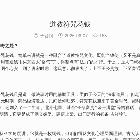
道教符咒花钱



子晋祠
2026-06-07
155
神奇之处？
符咒
花钱，简单来讲就是一种融合了
道教符咒文化
、既能当钱使（又不是
用普通钱币买东西太“俗气”了，得整点有“法力”的才行。于是，匠人们就
，图个心
安
。到了唐宋时期，这玩意儿彻底火了，上至王公贵族，下至普
？
符
咒花钱只是
道士
做法事
时用的
辅助工具
，类似于今天的“
法事
道具”。但
宋元时期，商品经济发达，
民间信仰
旺盛，
符咒
花钱迎来了黄金时代。那时
样，还加入了十二生肖、北斗七星、甚至“长命富贵”“金玉满堂”等吉祥话
了明清，它更是成了婚丧嫁娶、建房上梁、出门远行的必备“吉祥物”。
？从科学角度讲，它就是一枚铜钱，但咱们得从文化心理层面理解。古人认