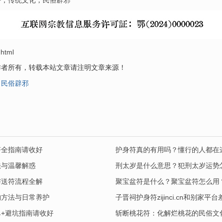
符
，
传统文化
，
民俗辟邪
.html
作者所有，转载本站文章请注明文章来源！
民俗辟邪
符全指南请收好
护身符真的有用吗？懂行的人都在
法与温馨解惑
刑太岁是什么意思？犯刑太岁运势
与送符流程全解
聚宝盆符是什么？聚宝盆符怎么用
购方法与日常养护
子晋祠护身符zijinci.cn和别
+避坑指南请收好
斩断桃花符：化解烂桃花的民俗文