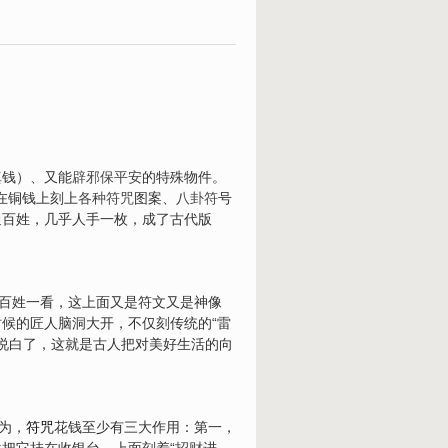
真钱）、又能
辟邪保平安
的特殊物件。
在铜钱上刻上
各种符咒
图案、
八卦符
号
通百姓，几乎人手一枚，成了古代版
老百姓一看，这上面又是符文又是神像
候的匠人脑洞大开，不仅刻传统的“雷
。说白了，这就是古人把对美好生活的向
为，
符咒
花钱至少有三大作用：第一，