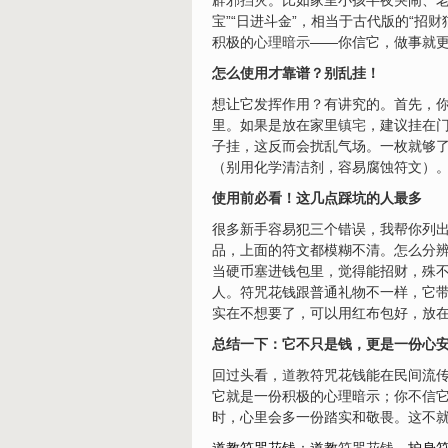
辟邪
挡灾
。比如家里小孩半夜哭闹、
宝”“日进斗金”，相当于古代版的“招
财
积极的
心理暗示
——你信它，做事就
怎么使用才靠谱？别乱挂！
想让它发挥作用？有讲究的。首先，
里。如果是放在家里
镇
宅
，建议挂在
子挂，这反而会扰乱气场。一枚就够
（别用化学清洁剂，容易腐蚀符文）
使用前必看！这几点踩坑的人最多
很多新手容易犯三个错误，我帮你列出
品，上面的符文都模糊不清。怎么分
当硬币塞进钱包里，觉得能招财，殊不
人。符咒花钱跟普通礼物不一样，它带
实在不想要了，可以用红布包好，放
总结一下：它不只是钱，更是一份心
回过头看，
道教
符咒花钱能在民间流传
它就是一份积极的心理暗示；你不信
时，心里会多一份踏实和敬畏。这不