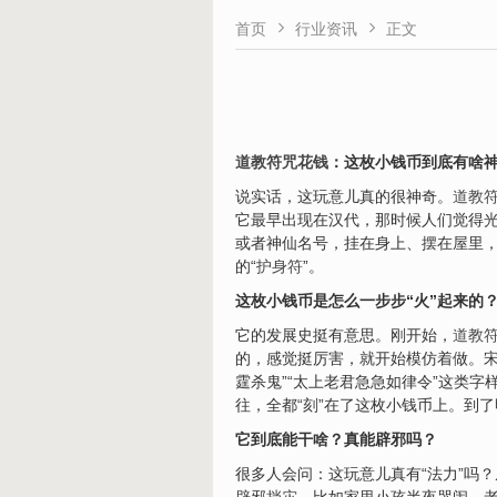


首页
行业资讯
正文
道教符咒花钱
：这枚小钱币到底有啥
说实话，这玩意儿真的很神奇。
道教
它最早出现在汉代，那时候人们觉得光
或者神仙名号，挂在身上、摆在屋里
的“
护身符
”。
这枚小钱币是怎么一步步“火”起来的
它的发展史挺有意思。刚开始，
道教
的，感觉挺厉害，就开始模仿着做。
霆杀鬼”“太上老君急急如律令”这类字
往，全都“刻”在了这枚小钱币上。到
它到底能干啥？真能辟邪吗？
很多人会问：这玩意儿真有“法力”吗