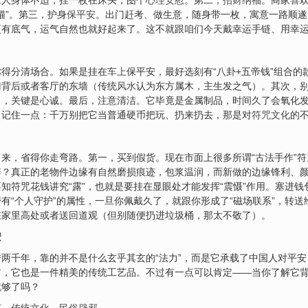
老人身体不适，挂一枚在床头，图个
心理安慰
。第二，
招财纳福
。商家
喜
猫”。第三，护身
保平安
。出门赶考、做生意，随身带一枚，寓意一路顺遂
更有底气，运气自然也就好起来了。这不就跟咱们今天戴幸运手链、用幸
你得分清场合。如果是挂在
车上
保平安，最好选刻有“八卦+五帝钱”组合
门背后或者客厅的东墙（传统
风水
认为东方属木，主生发之气）。其次，
了，关键是心诚。最后，注意清洁。它毕竟是金属制品，时间久了会氧化
。记住一点：千万别把它当普通硬币把玩、扔来扔去，那是对
符咒文化
的
来，省得你走弯路。第一，买到假货。现在市面上很多所谓“古法手作”
辨？真正的老物件边缘有自然磨损痕迹，包浆温润，而新做的边缘锋利、
知符咒花钱讲究“露”，也就是要挂在显眼处才能发挥“震慑”作用。塞进钱
有“个人守护”的属性，一旦你佩戴久了，就跟你形成了“磁场联系”，转
在家里高处或者送回道观（但别随便扔进垃圾桶，那太不敬了）。
安
两千年，靠的并不是什么玄乎其玄的“法力”，而是它承载了中国人对平
它，它也是一件精美的传统工艺品。不过有一点可以肯定——当你了解它
就够了吗？