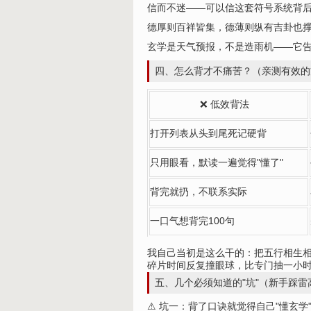
信而不迷——可以信这套符号系统背
德厚则百祥皆集，德薄则纵有吉卦也
玄学是天气预报，不是造雨机——它
四、怎么背才不痛苦？（亲测有效的
❌ 低效背法
打开列表从头到尾死记硬背
只用眼看，默读一遍觉得"懂了"
背完就扔，不联系实际
一口气想背完100句
我自己当初是这么干的：把五行相生
碎片时间反复撞眼球，比专门抽一小
五、几个必须知道的"坑"（新手踩雷
⚠ 坑一：背了口诀就觉得自己"懂玄学