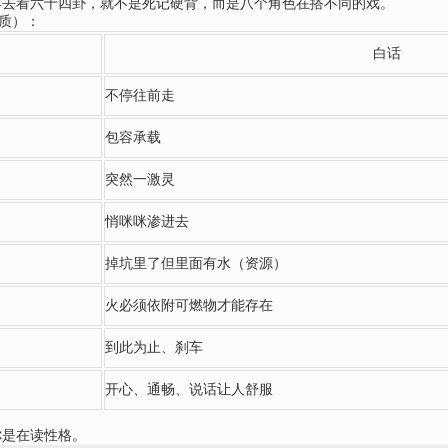
再去看六十四卦，就不是死记硬背，而是八个角色在搭不同的戏。
气质）：
白话
不停往前走
包容承载
突然一激灵
悄咪咪渗进去
掉坑里了但里面有水（资源）
火必须依附可燃物才能存在
到此为止、刹车
开心、通畅、说话让人舒服
你是在读性格。