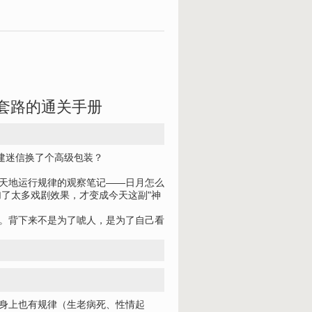
套路的通关手册
建迷信换了个高级包装？
对天地运行规律的观察笔记——日月怎么
了太多戏剧效果，才变成今天这副"神
匙。背下来不是为了唬人，是为了自己看
人身上也有规律（生老病死、性情起