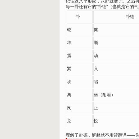
记住这八个形象，八卦就活了。之后
每一卦还有它的"卦德"（也就是它的
卦
卦德
乾
健
坤
顺
震
动
巽
入
坎
陷
离
丽（附着）
艮
止
兑
悦
理解了卦德，解卦就不用背翻译——