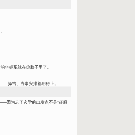
了。
宙的坐标系就在你脑子里了。
决——择吉、办事
安
排都用得上。
——因为忘了玄学的出发点不是"征服