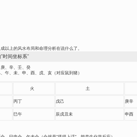
八成以上的
风水布局
和命理分析在说什么了。
"时间坐标系"
、庚、辛、壬、癸
巳、午、未、申、酉、戌、亥（对应鼠到猪）
火
土
丙丁
戊己
庚辛
巳午
辰戌丑未
申酉
合、巳申合、午未合（合就是"搭得上话"，能产生化学反应）