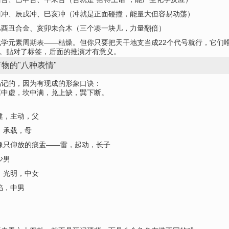
酉冲、辰戌冲、巳亥冲（冲就是正面碰撞，能量大但容易动荡）
巳酉丑合金、亥卯未合木（三个凑一块儿，力量翻倍）
学元素周期表——枯燥。但你只要把天干地支当成22个代号就行，它们
"。贴对了标签，后面的推演才有意义。
物的"八种表情"
易记的，因为有现成的形象口诀：
离中虚，坎中满，兑上缺，巽下断。
健，主动，父
，承载，母
像只仰放的痰盂——雷，起动，长子
少男
，光明，中女
陷，中男