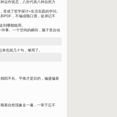
五种运作状态，八卦代表八种自然力
，变成了哲学探讨+生活实践的学问。
和PDF，不编成顺口溜，徒弟记不
，走到哪都能用。
一件事、一个空间的瞬间，脑子里自动
加起来也就几十句，够用了。
生独阳不长。平衡才是目的，偏盛偏衰
…顺着自然现象走一遍，一辈子忘不