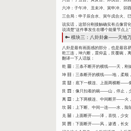
六冲：子午冲、丑未冲、寅申冲、卯
三合局：申子辰合水、寅午戌合火、
说实话，这部分刚接触确实有点像背化
说清楚"这件事发生在哪个能量节点上
🔑 模块三：八卦卦象——天地万
八卦是最有画面感的部分，也是最容
乾三连，坤六断，震仰盂，艮覆碗，
翻译一下人话版：
乾 ☰：三条不断开的横线——天，刚
坤 ☷：三条断开的横线——地，柔顺
震 ☳：底下一横连、上面两横断——
艮 ☶：像只扣着的碗——山，停止，
离 ☲：上下两横连、中间断开——火
坎 ☵：上下断、中间一连——水，险
兑 ☱：上面断开——泽，
喜
悦，少女
巽 ☴：下面断开——风，渗透，长女