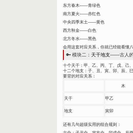
东方春木——青绿色
南方夏火——赤红色
中央四季末土——黄色
西方秋金——白色
北方冬水——黑色
会用这套对应关系，你就已经能看懂
🔑 模块二：
天干地支
——古人的
十个天干：甲、乙、丙、丁、戊、己
十二个地支：子、丑、寅、卯、辰、
要背的对应关系：
木
天干
甲乙
地支
寅卯
还有几句超级实用的组合规则：
六合：子丑合、寅亥合、卯戌合、辰酉