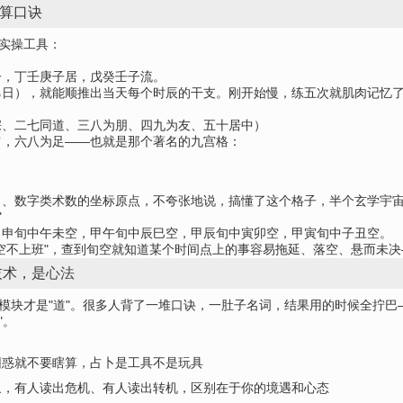
速算口诀
的实操工具：
子，丁壬庚子居，戊癸壬子流。
乙日），就能顺推出当天每个时辰的干支。刚开始慢，练五次就肌肉记忆
宗、二七同道、三八为朋、四九为友、五十居中）
肩，六八为足——也就是那个著名的九宫格：
甲、数字类术数的坐标原点，不夸张地说，搞懂了这个格子，半个玄学宇
"
甲申旬中午未空，甲午旬中辰巳空，甲辰旬中寅卯空，甲寅旬中子丑空。
空不上班"，查到旬空就知道某个时间点上的事容易拖延、落空、悬而未
技术，是
心法
一模块才是"道"。很多人背了一堆口诀，一肚子名词，结果用的时候全拧巴
"。
困惑就不要瞎算，占卜是工具不是玩具
象，有人读出危机、有人读出转机，区别在于你的境遇和心态