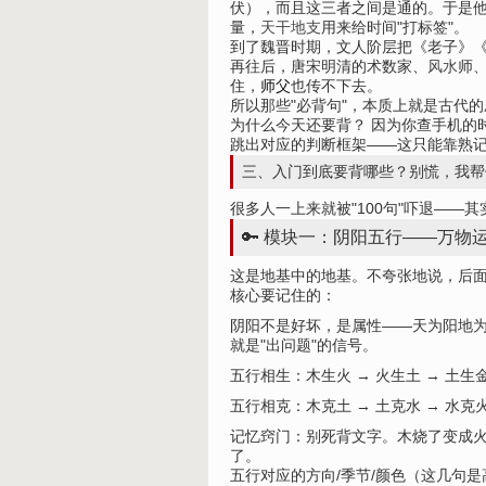
伏），而且这三者之间是通的。于是
量，
天干地支
用来给时间"打标签"。
到了魏晋时期，文人阶层把《老子》《
再往后，唐宋明清的术数家、
风水
师
住，
师父
也传不下去。
所以那些"必背句"，本质上就是古代
为什么今天还要背？ 因为你查手机的
跳出对应的判断框架——这只能靠熟
三、入门到底要背哪些？别慌，我帮
很多人一上来就被"100句"吓退—
🔑 模块一：阴阳五行——万物运
这是地基中的地基。不夸张地说，后
核心要记住的：
阴阳不是好坏，是属性——天为阳地
就是"出问题"的信号。
五行相生：木生火 → 火生土 → 土生
五行相克：木克土 → 土克水 → 水克
记忆窍门：别死背文字。木烧了变成
了。
五行对应的方向/季节/颜色（这几句