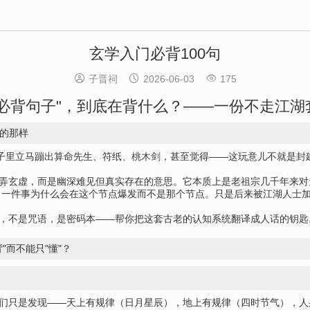
玄学入门必背100句



子晋祠
2026-06-03
175
"必背句子"，到底在背什么？——一份不走江湖
的那样
脑子里立马蹦出算命先生、符纸、
桃木剑
，甚至觉得——这玩意儿不就是封
故弄玄虚，而是幽深难见但真实存在的意思。它本质上是老祖宗几千年来
一件事为什么会在这个节点爆发而不是那个节点。只是后来被江湖人士加
"，不是咒语，是密码本——帮你把这套古老的认知系统翻译成人话的钥
"而不能只"懂"？
人们只是发现——天上有规律（日月星辰），地上有规律（四时节气），