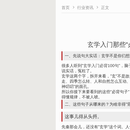


首页
行业资讯
正文
玄学入门
那些
一、先说句大实话：玄学不是你们想
很多人听到"
玄学入门必背100句
"，
说实话，冤枉了。
玄学这两个字，拆开来看，"玄"不是
走、四季怎么转、人和自然怎么互动、
神叨叨"的面孔。
所以你接下来要看到的这些"必背句子
得懂规律，不被人唬。
二、这些句子从哪来的？为啥非得"背
这事儿得从头捋。
先秦那会儿，还没有"玄学"这个词。