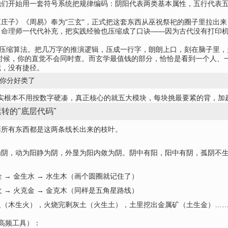
他们开始用一套符号系统把规律编码：阴阳代表两类基本属性，五行代表
庄子》《周易》奉为"三玄"，正式把这套东西从巫祝祭祀的圈子里拉出来
、
命理
师一代代补充，把实践经验也压缩成了口诀——因为古代没有打印机
的压缩算法。把几万字的推演逻辑，压成一行字，朗朗上口，刻在脑子里
时候，你的直觉不会同时查。而玄学最值钱的部分，恰恰是看到一个人、
记，没有捷径。
你分好类了
—其实根本不用按数字硬凑，真正核心的就五大模块，每块挑最要紧的背，
转的"底层代码"
面所有东西都是这两条线长出来的枝叶。
为阴，动为阳静为阴，外显为阳内敛为阴。阴中有阳，阳中有阴，孤阴不
金 → 金生水 → 水生木（画个圆圈就记住了）
火 → 火克金 → 金克木（同样是五角星路线）
火（木生火），火烧完剩灰土（火生土），土里挖出金属矿（土生金）…
是高频工具）：