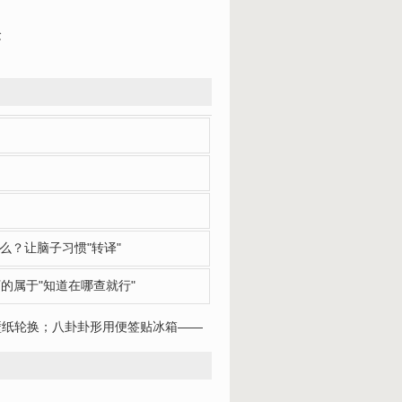
念
？让脑子习惯"转译"
的属于"知道在哪查就行"
壁纸轮换；八卦卦形用便签贴冰箱——