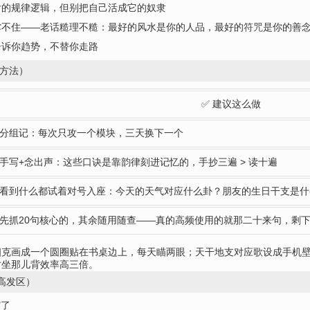
后的规律逻辑，但别把自己活成它的奴隶
撑不住——老话糙理不糙：最好的风水是你的人品，最好的
符咒
是你的善
告诉你趋势，不替你走路
方法）
✅ 建议这么做
分组记：每次只攻一个模块，三天换下一个
手写+念出声：这些口诀是靠韵律刻进记忆的，手抄三遍 > 读十遍
看到什么都试着对号入座：今天的天气对应什么卦？朋友的生日干支是什么
先抓20句核心的，其余随用随查——真的高频使用的就那二十来句，剩下
相克画成一个圆圈贴在书桌边上，每天瞄两眼；天干地支对应歌设成手机
时坐那儿背效率高三倍。
高发区）
"了