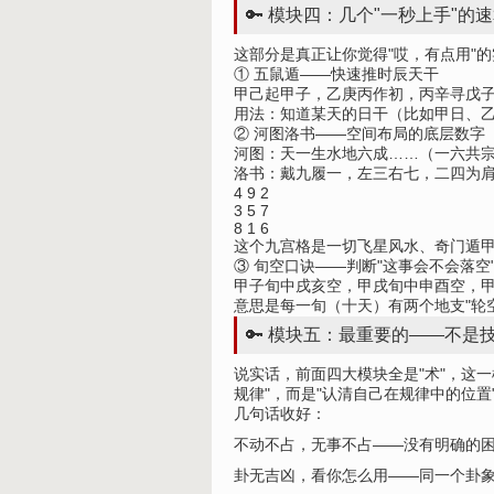
🔑 模块四：几个"一秒上手"的
这部分是真正让你觉得"哎，有点用"
① 五鼠遁——快速推时辰天干
甲己起甲子，乙庚丙作初，丙辛寻戊
用法：知道某天的日干（比如甲日、
② 河图洛书——空间布局的底层数字
河图：天一生水地六成……（一六共
洛书：戴九履一，左三右七，二四为
4 9 2

3 5 7

8 1 6
这个九宫格是一切飞星风水、奇门遁
③ 旬空口诀——判断"这事会不会落空
甲子旬中戌亥空，甲戌旬中申酉空，
意思是每一旬（十天）有两个地支"轮
🔑 模块五：最重要的——不是
说实话，前面四大模块全是"术"，这
规律"，而是"认清自己在规律中的位置
几句话收好：
不动不占，无事不占——没有明确的
卦无吉凶，看你怎么用——同一个卦