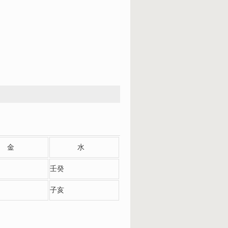
金
水
壬癸
子亥