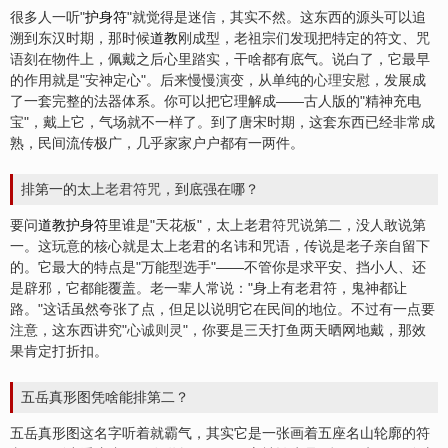
很多人一听"
护身符
"就觉得是迷信，其实不然。这东西的源头可以追
溯到东汉时期，那时候
道教
刚成型，老祖宗们发现把特定的符文、咒
语刻在物件上，佩戴之后心里踏实，干啥都有底气。说白了，它最早
的作用就是"
安
神定心"。后来慢慢演变，从单纯的
心理安慰
，发展成
了一套完整的法器体系。你可以把它理解成——古人版的"精神充电
宝"，戴上它，气场就不一样了。到了唐宋时期，这套东西已经非常成
熟，民间流传极广，几乎家家户户都有一两件。
排第一的太上
老君符咒
，到底强在哪？
要问
道教护身符
里谁是"天花板"，太上老君
符咒
说第二，没人敢说第
一。这玩意的核心就是太上老君的名讳和咒语，传说是老子亲自留下
的。它最大的特点是"万能型选手"——不管你是求平安、挡小人、还
是辟邪，它都能覆盖。老一辈人常说："身上有老君符，鬼神都让
路。"这话虽然夸张了点，但足以说明它在民间的地位。不过有一点要
注意，这东西讲究"
心诚则灵
"，你要是三天打鱼两天晒网地戴，那效
果肯定打折扣。
五岳真形图凭啥能排第二？
五岳真形图这名字听着就霸气，其实它是一张画着五座名山轮廓的符