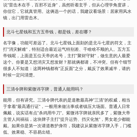
说
"雷击木在手，百邪不近身"，虽然听着玄乎，但从心理学角度讲，
你信它，它就真管用。这俩选一个的话，我建议看场景：居家用风水
镜，出门用雷击木。
北斗七星钱和五方五帝钱，都是钱，差在哪？
名字像，功能可差远了。北斗七星钱上面刻的是北斗七星的符文，主
打"消灾解难"，特别适合最近运气特别差、干啥啥不顺的人。五方五
帝钱呢，上面是五位天帝的名号，主打"聚
财
守财"，做生意的人最爱
这个。你要是又想消灾又想发财？那就俩都请，不冲突。但有个细节
很多人不知道：这两种钱都有"正反面"之分，戴反了效果减半，请的
时候一定问清楚。
三清令牌和紫微讳字牌，普通人能用吗？
能用，但有讲究。三清令牌代表的是道教最高神"三清"的权威，相当
于拿着"最高通行证"，一般用来做
法事
或者镇压大场面。普通人日常
佩戴，说实话有点"杀鸡用牛刀"。紫微讳字牌就亲民多了，紫微大帝
主管人间祸
福
，这块牌子主打"
提升运势
、
挡灾
化煞"，男女老少都能
戴。如果你是第一次请道教护身符，我建议从紫微讳字牌入手，门槛
低、效果稳、不容易出错。