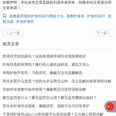
转载声明：本站发布文章及版权归原作者所有，转载本站文章请注明
文章来源！

道教最厉害的护身符排行榜前十位
道教护身符
护身符排行
道
教法器
开光护身符
上一篇
下一篇


相关文章
想请符咒却怕踩坑？这份靠谱画符请符全指南请收好
护身符真的有用吗？懂行的人都在这样选，避坑又安心
孕期护胎平安符：习俗讲究、佩戴方法与温馨解惑
刑太岁是什么意思？犯刑太岁运势怎么样、怎么化解比较靠谱的全解
安胎符在道教中如何使用？佩戴禁忌与送符流程全解
聚宝盆符是什么？聚宝盆符怎么用？聚宝盆符哪家比较好？
​雷击木护身符全指南：佩戴讲究、选购方法与日常养护
子晋祠护身符zijinci.cn和别家平台差别在哪？五大核心优势详解