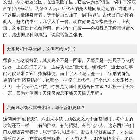
文图。别小看这张图，在道教圈子里，它被认为是"
镇
压一切不干净东
西"的终极武器。为啥？因为五岳代表的是天地间最稳定的五方能量，
把这股力量随身带着，等于给自己加了一层"结界"。古代出门远行的
商人、赶考的书生，几乎人手一份。现在你要是经常走夜路、上夜
班，这东西比什么都管用。但它有个门槛——必须得是正经渠道请来
的，路边摊那种印刷品，说实话就是张纸。
天蓬尺和十字天经，这俩有啥区别？
很多人把这俩搞混，其实完全不是一回事。天蓬尺是一把尺子形状的
法器，上面刻满了咒语，主要功能是"量天地、镇邪祟"，
道士
做法事
的时候经常拿它当指挥棒使。而十字天经呢，是一个十字形的
符咒
，
更偏向于"随身防护"，体积小，挂脖子上就行。打个比方：天蓬尺是
大刀，十字天经是匕首。你要是问哪个更适合日常戴？我投十字天经
一票，因为方便啊！天蓬尺你总不能天天揣兜里吧？
六面风水镜和雷击木牌，哪个辟邪更猛？
这俩属于"硬核派"。六面风水镜，顾名思义六个面都能用，每个面的
功能还不一样——有的挡煞、有的
招财
、有的
化小人
。这东西挂在门
口或者随身带都行，属于"多功能选手"。雷击木牌就更猛了，木头被
雷劈过之后，在道教看来就带上了"天罚之力"，邪物最怕这个。
老话