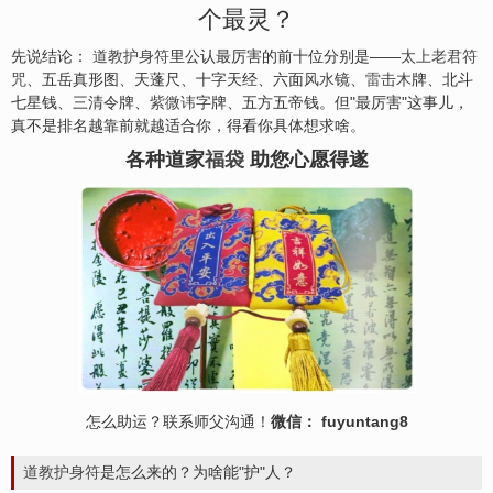
个最灵？
先说结论：
道教护身符
里公认最厉害的前十位分别是——
太上老君符
咒
、五岳真形图、天蓬尺、十字天经、六面
风水
镜、
雷击木
牌、北斗
七星钱、三清令牌、
紫微讳
字牌、五方五帝钱。但"最厉害"这事儿，
真不是排名越靠前就越适合你，得看你具体想求啥。
各种道家
福袋
助您心愿得遂
怎么助运？联系师父沟通！
微信： fuyuntang8
道教
护身符
是怎么来的？为啥能"护"人？