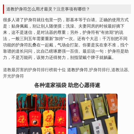
道教护身符怎么用才最灵？
注意事项
有哪些？
很多人请了护身符就往包里一扔，那基本等于白请。正确的使用方式
是：贴身佩戴，别让别人随便摸；洗澡、夫妻同房的时候最好摘下
来，这不是迷信，是对法器的尊重；另外，护身符有"
有效期
"的说
法，一般三到五年需要重新"加持"一次。还有个大忌：千万别把不同
功能的护身符乱叠在一起戴，气场会打架。你要是实在拿不准，找个
靠谱的道长问问，比自己瞎琢磨强一百倍。最后说一句：护身符是助
力，不是万能药，该努力还得努力，别指望戴个牌子就躺赢。
道教最厉害的护身符排行榜
前十位 道教护身符,
护身符排行
,
道教法器
,
开光护身符
各种道家福袋 助您心愿得遂