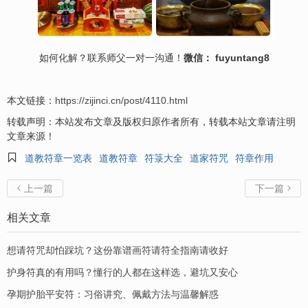
如何
化解
？联系师父一对一沟通！
微信： fuyuntang8
本文链接：
https://zijinci.cn/post/4110.html
转载声明：本站发布文章及版权归原作者所有，转载本站文章请注明
文章来源！

道教符章一览表
道教符章
符箓大全
道家符咒
符章作用
上一篇
下一篇


相关文章
想请符咒却怕踩坑？这份靠谱画符请符全指南请收好
护身符真的有用吗？懂行的人都在这样选，避坑又安心
孕期护胎平安符：习俗讲究、佩戴方法与温馨解惑