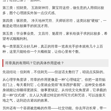
当于给自己加了一层buff。
第三类：
招财
类。
五路财神符
、聚宝符这些，做生意的人用得比较
多，图个心理踏实外加一点
仪式感
。
第四类：驱邪类。
净天地神咒
符、天师
斩邪符
，这类比较"硬核"，一
般是处理比较棘手的状况才用。
第五类：
学业
事业类。
文昌符
、魁星符，家长给孩子求的比较多，希
望
考试
顺顺利利。
每一类里面又分好几种，真正的符章一览表光手抄本就有几十上百
种，这里只能给你一个大概框架，让你心里有个数。
符章真的有用吗？它的具体作用是啥？
先说结论：信则有，不信则无——但这话太敷衍了，咱说点实际的。
从心理学角度讲，符章的作用更像是一种"心理锚定"。你把一道符贴
在门上，每天看到它，心里就会觉得"有东西护着我"，这种安全感本
身就能让你睡得更踏实、做事更镇定。从
传统文化
角度讲，它承载的
是一种"仪式感"，古人认为通过特定的书写方式和咒语，可以连接天
地之气，达到
趋吉避凶
的效果。
另外还有一个容易被忽略的作用——社交功能。你去拜访长辈，带一