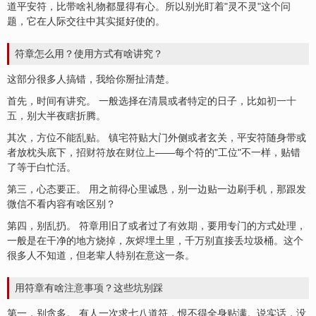
道平安符，比带啥礼物都显得有心。所以别光盯着"灵不灵"这个问
题，它在人际交往中其实挺好使的。
符章怎么用？使用方式有啥讲究？
这部分很多人搞错，我给你掰扯清楚。
首先，时间有讲究。 一般选择在清晨或者特定的日子，比如
初一十
五
，别大半夜瞎折腾。
其次，方位不能乱贴。 镇宅符贴大门外侧或者玄关，平安符随身带或
者放枕头底下，
招财符
放在
财位
上——每个符的"工位"不一样，贴错
了等于白忙活。
第三，心态要正。 用之前得心里诚恳，别一边贴一边刷手机，那跟发
微信不看内容有啥区别？
第四，别乱扔。 符章用旧了或者过了
有效期
，要用专门的方式处理，
一般是在干净的地方烧掉，灰烬埋土里，千万别直接丢垃圾桶。这个
很多人不知道，但老辈人特别在意这一条。
用符章有啥
注意事项
？这些坑别踩
第一，别贪多。 有人一次求七八道符，恨不得全身贴满。说实话，没