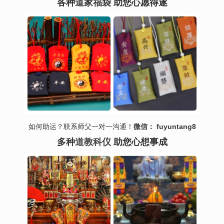
各种道家
福
袋 助您心愿得遂
如何助运？联系师父一对一沟通！
微信： fuyuntang8
多种
道教科仪
助您心想事成