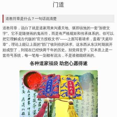
门道
道教符
章是什么？一句话说清楚
道教
符章，说白了就是道家用来沟通天地、驱邪
镇
煞的一套"加密文
字"。它不是随便画的鬼
画符
，而是有严格规矩和传承体系的。你可以
把它理解成古代版的"官方授权文书"——上面写着请求，盖着"天庭印
章"，理论上能让上面的"部门"收到你的诉求。这东西从东汉时期就开
始成型了，到现在已经快两千年的历史。别觉得玄乎，它本质上是一
套符号系统，每一笔每一划都有说法，不是谁都能瞎画的。
各种道家
福袋
助您心愿得遂