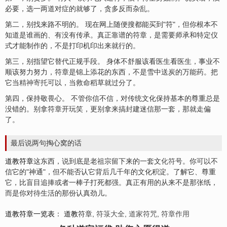
必要，选一两道对症的就够了，贪多反而杂乱。
第二，别找来路不明的。 现在网上随便搜都能买到"符"，但你根本不
知道是谁画的、有没有传承。真正靠谱的符章，是需要师承和特定仪
式才能制作的，不是打印机印出来就行的。
第三，别指望它替代正规手段。 身体不舒服该看医生看医生，事业不
顺该努力努力，符章是锦上添花的东西，不是雪中送炭的万能药。把
它当
精神寄托
可以，当救命稻草就过分了。
第四，保持敬畏心。 不管你信不信，对传统文化保持基本的尊重总是
没错的。别拿符章开玩笑，更别拿来搞封建迷信那一套，那就走偏
了。
最后说两句掏心窝的话
道教符章
这东西，说到底是老祖宗留下来的一套文
化符
号。你可以不
信它的"神通"，但不能否认它背后几千年的文化积淀。了解它、尊重
它，比盲目追捧或者一棒子打死都强。真正有用的从来不是那张纸，
而是你对待生活的那份认真劲儿。
道教符章一览表
：
道教
符章,
符箓大全
,
道家符咒
,
符章作用