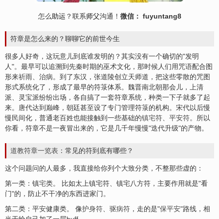
怎么
助运
？联系
师父
沟通！
微信： fuyuntang8
符章是怎么来的？聊聊它的前世今生
很多人好奇，这玩意儿到底谁发明的？其实没有一个确切的"发明
人"。最早可以追溯到先秦时期的巫术文化，那时候人们用咒语配合图
形来祈雨、治病。到了东汉，张道陵创立天师道，把这些零散的咒图
形式系统化了，形成了最早的符箓体系。魏晋南北朝那会儿，上清
派、灵宝派纷纷出场，各自搞了一套符章系统，种类一下子就多了起
来。唐代达到巅峰，朝廷甚至设了专门管理符箓的机构。宋代以后慢
慢民间化，普通老百姓也能接触到一些基础的
镇宅符
、
平安符
。所以
你看，符章不是一夜冒出来的，它是几千年慢慢"迭代升级"的产物。
道教符章一览表
：常见的符到底有哪些？
这个问题问的人最多，我直接给你列个大致分类，不整那些虚的：
第一类：镇
宅
类。 比如太上镇宅符、镇宅八方符，主要作用就是"看
门"的，防止不干净的东西进家门。
第二类：平
安
健康类。 像
护身符
、
驱病符
，走的是"
保平安
"路线，相