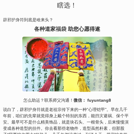
瞎选！
辟邪护身符
到底是啥来头？
各种道家
福袋
助您心愿得遂
怎么助运？联系师父沟通！
微信： fuyuntang8
说白了，辟邪
护身符
就是老祖宗传下来的一种"心理铠甲"。早在几千
年前，咱们的先辈就觉得身上戴个特别的东西，能
挡灾
避祸、保个平
安
。最早可不是什么精美饰品，就是块石头、一根骨头，后来慢慢演
变成各种造型的
挂件
。你去看那些老物件，造型虽然朴素，但那股