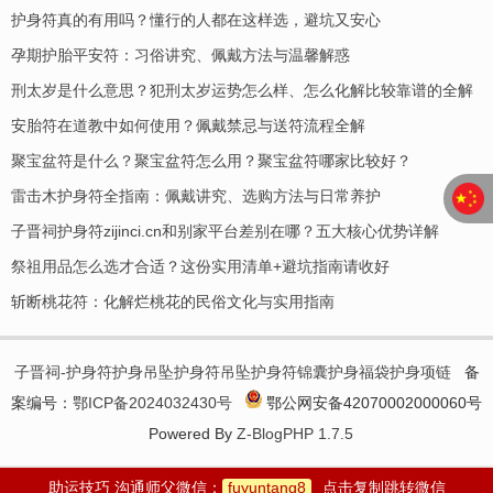
护身符真的有用吗？懂行的人都在这样选，避坑又安心
孕期护胎平安符：习俗讲究、佩戴方法与温馨解惑
刑太岁是什么意思？犯刑太岁运势怎么样、怎么化解比较靠谱的全解
安胎符在道教中如何使用？佩戴禁忌与送符流程全解
聚宝盆符是什么？聚宝盆符怎么用？聚宝盆符哪家比较好？
​雷击木护身符全指南：佩戴讲究、选购方法与日常养护
子晋祠护身符zijinci.cn和别家平台差别在哪？五大核心优势详解
祭祖用品怎么选才合适？这份实用清单+避坑指南请收好
斩断桃花符：化解烂桃花的民俗文化与实用指南
子晋祠-护身符护身吊坠护身符吊坠护身符锦囊护身福袋护身项链
备
案编号：
鄂ICP备2024032430号
鄂公网安备42070002000060号
Powered By
Z-BlogPHP 1.7.5
助运技巧 沟通师父微信：
fuyuntang8
点击复制跳转微信