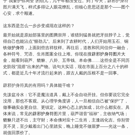
子"我要护你周全"的劲儿，几千年都没变过。到了今天，辟邪
护身符
图片
满天飞，样式多得让人眼花缭乱，但核心意思还是那个——图个
心安，求个顺遂。
这东西是怎么一步步变成现在这样的？
最开始就是原始部落里的图腾崇拜，谁猎到猛兽就把牙挂脖子上，觉
得自己也能沾点"狠劲儿"。后来到了农耕时代，人们开始用玉石、铜
铁做
护身符
，上面刻些吉祥纹样。再往后，
道教
和
民间信仰
一融合，
各种符号、咒语、生肖图案全往上堆。你现在搜
辟邪护身符图片大
全
，能看到葫芦、
貔貅
、八卦、五帝钱、本命佛……这些全是不同历
史阶段"混搭"出来的产物。说句大实话，现在市面上百分之八十的样
式，都是近几十年才流行起来的，跟古人戴的压根不是一回事。
辟邪
护身符真的有用吗？
具体能干啥？
先泼盆冷水：它不是魔法道具，戴上不会自动开挂。但你要说它完全
没用，那也不客观。从心理学角度讲，人一旦相信自己被"保护"了，
做事确实会更自信、更
镇
定。这种心态上的加成，比什么都实在。具
体来说，常见的
辟邪护身符
图片里，葫芦谐音"
福
禄
"，主收纳气场；
貔貅只进不出，主守
财
；本命佛对应十二生肖，主逢凶化吉。你别管
灵不灵，至少戴着出门心里踏实，晚上睡觉不做噩梦——光这一条，
就值回票价了。