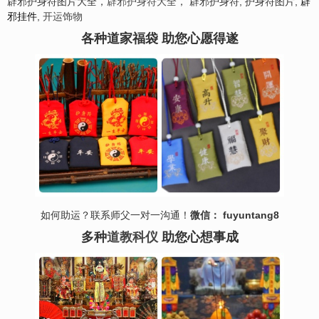
辟邪护身符图片大全，
辟邪护身符大全
， 辟邪护身符, 护身符图片,
辟
邪挂件
,
开运饰物
各种道家福袋 助您心愿得遂
如何助运？联系师父一对一沟通！
微信： fuyuntang8
多种
道教科仪
助您心想事成