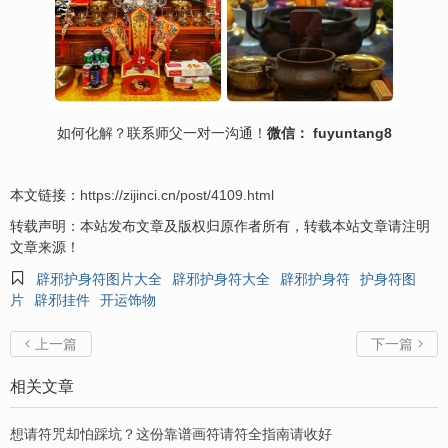
如何
化解
？联系师父一对一沟通！
微信： fuyuntang8
本文链接：
https://zijinci.cn/post/4109.html
转载声明：本站发布文章及版权归原作者所有，转载本站文章请注明
文章来源！

辟邪护身符图片大全
辟邪护身符大全
辟邪护身符
护身符图
片
辟邪挂件
开运饰物
上一篇
下一篇


相关文章
想请符咒却怕踩坑？这份靠谱画符请符全指南请收好