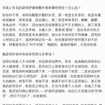
市面上常见的辟邪
护身符图片
都有哪些类型？怎么选？
给你归个类，省得你翻图片翻到头秃。第一类是生肖系列，就是你属
啥就戴啥，简单直接，适合懒人。第二类是神兽系列，貔貅、麒麟、
龙龟这些，气场大，适合做生意或者最近运气不太顺的人。第三类是
符文系列，什么五帝钱、太极八卦，看着就"硬核"，适合
喜
欢
传统文
化
的朋友。第四类是本命佛系列，按出生月份对应不同佛像，讲究的
人特别认这个。选的时候记住一条：别光看辟邪护身符图片好不好
看，得看跟你自己"对不对味"。顺眼的、戴着舒服的，才是你的菜。
戴辟邪护身符有啥讲究和
注意事项
？
这部分很多人不当回事，但还真得说两句。首先，贴身戴的东西别让
外人随便摸，不是迷信，是你自己心里那道坎过不去就别扭。其次，
洗澡、睡觉的时候建议摘下来，一是怕水泡坏了材质，二是休息的时
候别给自己加"心理负担"。还有一点特别重要：别贪便宜买那种九块
九包邮的，材质不明、来路不清，戴着不但不安心反而闹心。真正靠
谱的
辟邪挂件
，材质至少得过关，
开光
与否看个人信仰，但做工不能
糙。最后说句掏心窝的话——护身符是辅助，你自己才是最大的"护身
符"，把日子过好了，比啥都强。