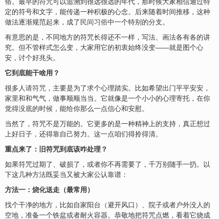
俗。最早的符咒可以追溯到很远很远的年代，那时候大家相信通过特
定的符号和文字，能传递一种积极的心念。后来随着时间推移，这种
做法逐渐规范起来，成了
民间习俗
中一个特别的分支。
有意思的是，不同地方的符咒长得还不一样，写法、画法各有各的讲
究。但不管样式怎么变，大家用它的初衷始终没变——就是图个心
安，讨个好兆头。
它到底能干啥用？
很多人
请符咒
，主要是为了求个心理踏实。比如希望出门平平安安，
家里和和气气，做事顺顺当当。它就像是一个小小的心理寄托，在你
觉得没底的时候，能给你那么一点信心和安慰。
当然了，符咒不是万能的。它更多的是一种精神上的支持，真正想过
上好日子，还得靠自己努力。这一点咱们得拎得清。
重点来了：旧符咒到底该咋处理？
如果符咒过期了、破损了，或者你不再需要了，千万别随手一扔。以
下这几种方法既妥当又被大家公认靠谱：
方法一：
烧化
送走（最常用）
找个干净的地方，比如自家阳台（避开风口）、院子或者户外没人的
空地，准备一个铁盆或者耐火容器。恭敬地把符咒点燃，看着它烧成