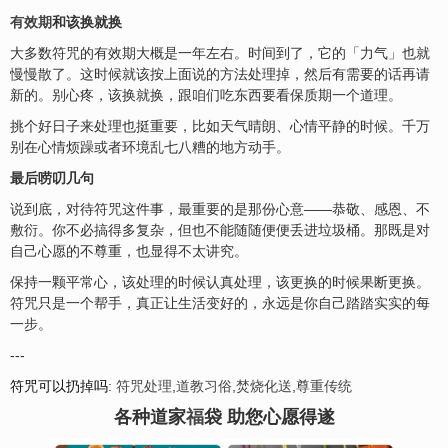
有效期
和该换就换
大多数符咒的有效期大概是一年左右。时间到了，它的「力气」也就
慢慢散了。这时候就该按上面说的方法处理掉，然后有需要的话再请
新的。别心疼，该换就换，跟咱们吃东西要看保质期一个道理。
挑个好日子来处理也挺重要，比如天气晴朗、心情平静的时候。千万
别在心情烦躁或者环境乱七八糟的地方动手。
最后唠叨几句
说到底，对待符咒这件事，最重要的是那份心意——恭敬、感恩、不
敷衍。你不必搞得多复杂，但也不能随随便便丢进垃圾桶。那既是对
自己心愿的不尊重，也显得不太讲究。
保持一颗平常心，该处理的时候认真处理，该更换的时候果断更换。
符咒只是一个帮手，真正让生活变好的，永远是你自己踏踏实实的每
一步。
---
符咒可以扔掉吗
:
符咒处理
,
道教习俗
,
焚烧化送
,
尊重传统
各种道家
福
袋 助您心愿得遂