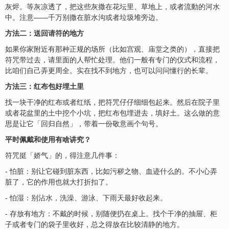
灰烬。等灰凉透了，把这些灰撒在花坛里、草地上，或者流動的河水
中。注意——千万别撒在脏水沟或者垃圾堆旁边。
方法二：送回
请符
的地方
如果你家附近有那种正规的场所（比如宫观、庙堂之类的），直接把
符咒带过去，请里面的人帮忙处理。他们一般有专门的仪式和流程，
比咱们自己弄更周全。实在找不到地方，也可以问问懂行的长辈。
方法三：红布包好埋土里
找一块干净的红布或者红纸，把符咒仔仔细细包起来。然后在院子里
或者花盆里的土中挖个小坑，把红布包埋进去，填好土。这么做的意
思是让它「回归自然」，带着一份敬意画个句号。
平时佩戴和使用有啥讲究？
符咒挺「娇气」的，得注意几件事：
- 怕脏：别让它碰到脏东西，比如污秽之物、血迹什么的。不小心弄
脏了，它的作用也就大打折扣了。
- 怕湿：别沾水，洗澡、游泳、下雨天最好收起来。
- 存放有地方：不戴的时候，别随便扔在桌上。找个干净的抽屉、柜
子或者专门的袋子里收好，总之得放在比较清静的地方。