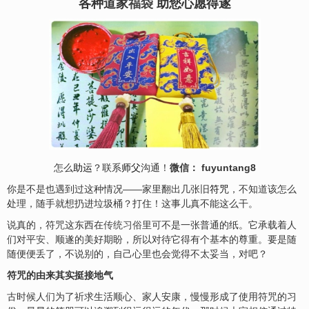
各种道家
福袋
助您心愿得遂
怎么
助运
？联系
师父
沟通！
微信： fuyuntang8
你是不是也遇到过这种情况——家里翻出几张旧
符咒
，不知道该怎么
处理，随手就想扔进垃圾桶？打住！这事儿真不能这么干。
说真的，符咒这东西在
传统习俗
里可不是一张普通的纸。它承载着人
们对平
安
、顺遂的美好期盼，所以对待它得有个基本的尊重。要是随
随便便丢了，不说别的，自己心里也会觉得不太妥当，对吧？
符咒的由来其实挺接地气
古时候人们为了祈求生活顺心、家人安康，慢慢形成了使用符咒的习