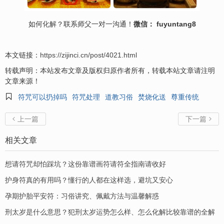
如何
化解
？联系师父一对一沟通！
微信： fuyuntang8
本文链接：
https://zijinci.cn/post/4021.html
转载声明：本站发布文章及版权归原作者所有，转载本站文章请注明
文章来源！

符咒可以扔掉吗
符咒处理
道教习俗
焚烧化送
尊重传统
上一篇
下一篇


相关文章
想请符咒却怕踩坑？这份靠谱画符请符全指南请收好
护身符真的有用吗？懂行的人都在这样选，避坑又安心
孕期护胎平安符：习俗讲究、佩戴方法与温馨解惑
刑太岁是什么意思？犯刑太岁运势怎么样、怎么化解比较靠谱的全解