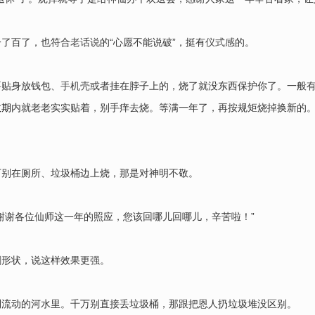
一了百了，也符合
老话说
的“心愿不能说破”，挺有
仪式感
的。
要贴身放钱包、
手机壳
或者挂在脖子上的，烧了就没东西保护你了。一般
效期
内就老老实实贴着，别手痒去烧。等满一年了，再按规矩烧掉换新的
万别在厕所、垃圾桶边上烧，那是对神明不敬。
谢谢各位仙师这一年的照应，您该回哪儿回哪儿，辛苦啦！”
剑形状，说这样效果更强。
到流动的河水里。千万别直接丢垃圾桶，那跟把恩人扔垃圾堆没区别。