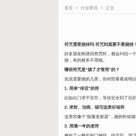


首页
行业资讯
正文
符咒需要烧掉吗
符咒
到底要不要烧掉
好多朋友刚请回
符咒
时，都会纠结一
烧，有的根本不用烧。
哪些符咒是“烧了才管用”的？
先说需要烧的几类，你对照看看就明
1. 用来“传话”的符
比如出门求
平安符
，等你
安
全到了目
2. 求
财
、治病、
镇
宅
这类
祈福
符
这类符像个“能量发射器”，烧的时候
3. 用满一年的老符
像贴了一整年的门神符、
镇宅符
，该