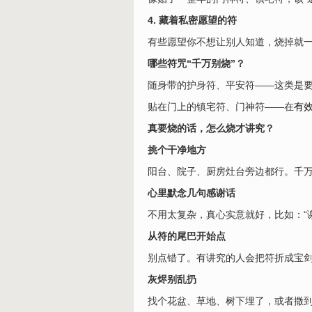
4. 藏着私密愿望的符
有些愿望你不想让别人知道，烧掉就
哪些符咒“千万别烧”？
随身带的
护身符
、平安符——这类是
贴在门上的镇宅符、门神符——在
有
真要烧的话，怎么烧才讲究？
挑个干净地方
阳台、院子、厨房灶台旁边都行。千
心里默念几句感谢话
不用太复杂，真心实意就好，比如：“
从符的尾巴开始点
别点错了。有讲究的人会把符折成宝
灰烬别乱扔
找个花盆、草地、树下埋了，或者撒