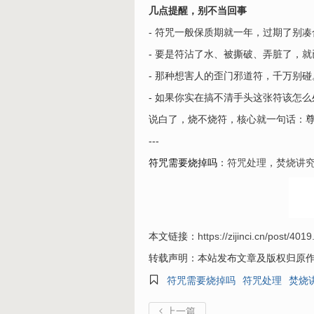
几点提醒，别不当回事
- 符咒一般保质期就一年，过期了别
- 要是符沾了水、被撕破、弄脏了，
- 那种想害人的歪门邪道符，千万别
- 如果你实在搞不清手头这张符该怎
说白了，烧不烧符，核心就一句话：
---
符咒需要烧掉吗
：
符咒处理
，
焚烧讲
本文链接：
https://zijinci.cn/post/4019
转载声明：本站发布文章及版权归原

符咒需要烧掉吗
符咒处理
焚烧
上一篇
