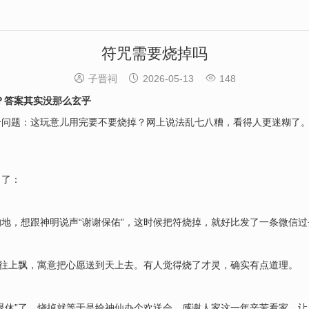
符咒需要烧掉吗



子晋祠
2026-05-13
148
？答案其实没那么玄乎
个问题：这玩意儿用完要不要烧掉？网上说法乱七八糟，看得人更迷糊了
白了：
的地，想跟神明说声“谢谢保佑”，这时候把符烧掉，就好比发了一条微信
烟往上飘，寓意把心愿送到天上去。有人觉得烧了才灵，确实有点道理。
“退休”了。烧掉就等于是给神仙办个欢送会，感谢人家这一年辛苦看家，