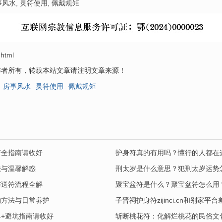
事风水
,
灵符使用
,
佩戴规矩
.html
作者所有，转载本站文章请注明文章来源！
房事风水
灵符使用
佩戴规矩
符全指南请收好
护身符真的有用吗？懂行的人都在
法与温馨解惑
刑太岁是什么意思？犯刑太岁运势
与送符流程全解
聚宝盆符是什么？聚宝盆符怎么用
购方法与日常养护
子晋祠护身符zijinci.cn和别
+避坑指南请收好
斩断桃花符：化解烂桃花的民俗文