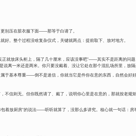
，更别压在脏衣服下面——那等于白请了。
上就好。整个过程没啥复杂仪式，关键就两点：提前取下、放对地方。
反正就放床头柜上，隔了几十厘米，应该没事吧”——其实不是距离的问题
不是说离一米还是两米。你只要没戴着、没让它处在那个混乱场所里，放
这属于基本尊重——倒不是迷信，你就当它是件你在意的东西，自然会好
有，不信则无。但你既然请了、戴了，说明你心里是在意的，那就按老规
。
红布包着放厨房”的说法——听听就算了，没那么多讲究。核心就一句话：