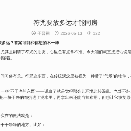
符咒要放多远才能同房



子晋祠
2026-05-13
122
放多远？答案可能和你想的不一样
，尤其是刚请了
符咒
的朋友，心里总有点拿不准。今天咱们就直接把话说清
别碰着。
民间习俗
有关。符咒这东西，在传统观念里被视为一种带了“气场”的物件
一些“不干净的东西”——说白了就是觉得那会儿环境比较混乱、气场不
你把一块干净的布扔进了泥水里，再拿出来还能当抹布用，但想让它恢复原
最实在的做法就是：
个干干净净的地方。比如：