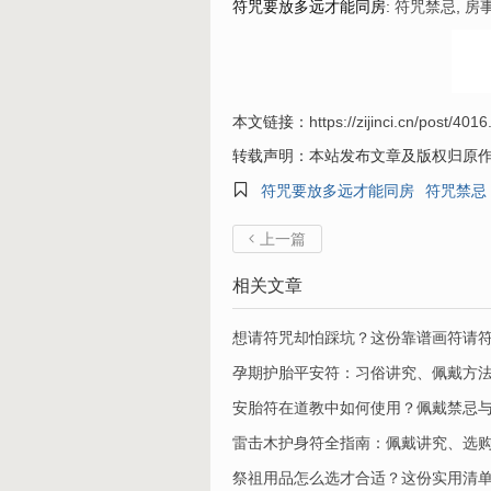
符咒要放多远才能同房
:
符咒禁忌
,
房
本文链接：
https://zijinci.cn/post/4016
转载声明：本站发布文章及版权归原

符咒要放多远才能同房
符咒禁忌
上一篇

相关文章
想请符咒却怕踩坑？这份靠谱画符请
孕期护胎平安符：习俗讲究、佩戴方
安胎符在道教中如何使用？佩戴禁忌
​雷击木护身符全指南：佩戴讲究、选
祭祖用品怎么选才合适？这份实用清单