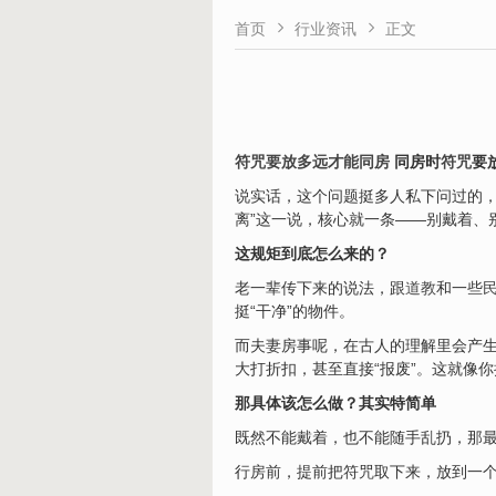


首页
行业资讯
正文
符咒要放多远才能同房
同房时
符咒
要
说实话，这个问题挺多人私下问过的
离”这一说，核心就一条——别戴着、
这规矩到底怎么来的？
老一辈传下来的说法，跟
道教
和一些
挺“干净”的物件。
而夫妻房事呢，在古人的理解里会产生
大打折扣，甚至直接“报废”。这就像
那具体该怎么做？其实特简单
既然不能戴着，也不能随手乱扔，那
行房前，提前把符咒取下来，放到一