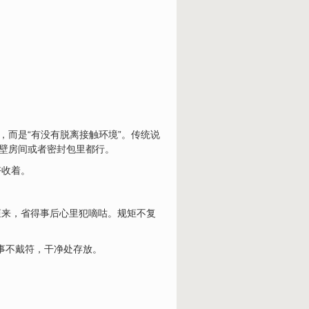
，而是“有没有脱离接触环境”。传统说
隔壁房间或者密封包里都行。
好收着。
矩来，省得事后心里犯嘀咕。规矩不复
房事不戴符，干净处存放。