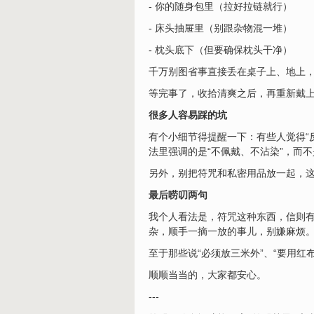
- 你的随身包里（拉好拉链就行）
- 床头抽屉里（别跟杂物混一堆）
- 枕头底下（但要确保枕头干净）
千万别图省事直接丢在桌子上、地上
等完事了，收拾清爽之后，再重新戴
很多人容易踩的坑
有个小细节得提醒一下：有些人觉得“
法里强调的是“不佩戴、不沾染”，而
另外，别把符咒和私密用品放一起，
最后唠叨两句
我个人看法是，符咒这种东西，信则
杂，顺手一摘一放的事儿，别嫌麻烦
至于那些说“必须放三米外”、“要用
顺顺当当的，大家都安心。
---