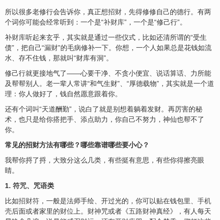
所以很多老修行会告诉你，真正想
招财
，先得修修自己的德行。有两
个词你可能会经常听到：一个是“
补财库
”，一个是“修己行”。
补
财库
听起来玄乎，其实就是通过一些仪式，比如还清所谓的“受生
债”，把自己“
漏财
”的毛病修补一下。你想，一个人如果总是花钱如流
水、存不住钱，那就叫“财库有洞”。
修己行就更接地气了——心要干净、不贪小便宜、说话算话、力所能
及帮帮别人。老一辈人常讲“和气生财”、“厚德载物”，其实就是一个道
理：你人做好了，钱自然愿意跟着你。
还有个词叫“天道酬勤”，说白了就是别想着躺着发财。再厉害的秘
术，也只是给你搭把手、添点助力，你自己不努力，神仙也帮不了
你。
常见的招财方法有哪些？哪些靠谱哪些要小心？
我帮你捋了捋，大致分这么几类，有些挺有意思，有些你得擦亮眼
睛。
1.
符咒
、咒语类
比如
招财符
，一般是法师手绘、开过光的，你可以贴在钱包里、
手机
壳
后面或者家里的
财位
上。
财神
咒或者《
五路财神
真经》，有人每天