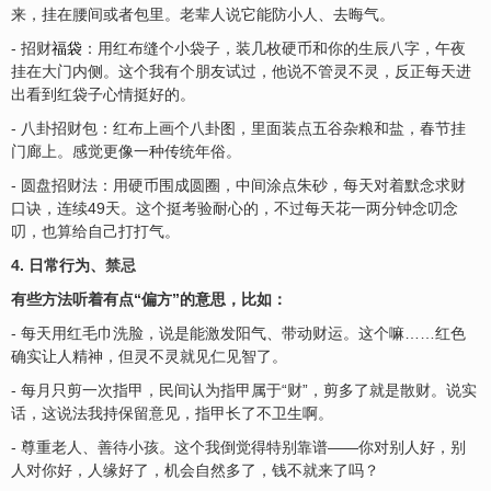
来，挂在腰间或者包里。老辈人说它能防小人、去晦气。
- 招财
福袋
：用红布缝个小袋子，装几枚硬币和你的生辰八字，午夜
挂在大门内侧。这个我有个朋友试过，他说不管灵不灵，反正每天进
出看到红袋子心情挺好的。
- 八卦招财包：红布上画个八卦图，里面装点五谷杂粮和盐，春节挂
门廊上。感觉更像一种传统年俗。
- 圆盘招财法：用硬币围成圆圈，中间涂点朱砂，每天对着默念求财
口诀，连续49天。这个挺考验耐心的，不过每天花一两分钟念叨念
叨，也算给自己打打气。
4. 日常行为、
禁忌
有些方法听着有点“偏方”的意思，比如：
- 每天用红毛巾洗脸，说是能激发阳气、带动财运。这个嘛……红色
确实让人精神，但灵不灵就见仁见智了。
- 每月只剪一次指甲，民间认为指甲属于“财”，剪多了就是散财。说实
话，这说法我持保留意见，指甲长了不卫生啊。
- 尊重老人、善待小孩。这个我倒觉得特别靠谱——你对别人好，别
人对你好，人缘好了，机会自然多了，钱不就来了吗？