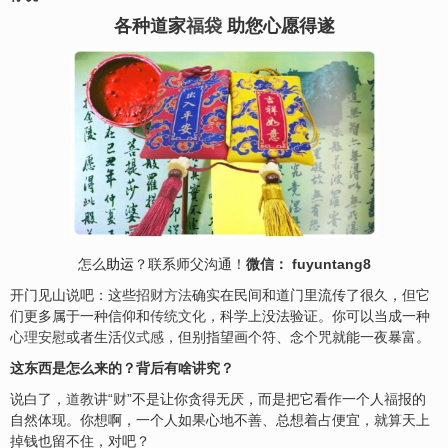
各种道家
福袋
助您心愿得遂
怎么
助运
？联系师父沟通！
微信： fuyuntang8
开门见山说吧：这些
招财方法
确实在民间和道门里流传了很久，但它
们更多属于一种信仰和
传统文化
，科学上没法验证。你可以当成一种
心理安慰
或者生活
仪式感
，但别指望画个符、念个咒就能一夜暴富。
这东西是怎么来的？背后有啥讲究？
说白了，
道教
讲“
财
”不是让你贪得无厌，而是把它看作一个人
福
报的
自然体现。你想啊，一个人如果心地不善、总想着占便宜，就算天上
掉钱也留不住，对吧？