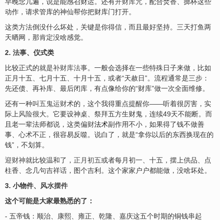
早晚念几遍，说是能感召财运。还有
开财库
咒，配合焚香、掷杯这些
动作，请求管库的神仙帮你把财库门打开。
这类方法倒没什么坏处，关键是你得信，而且最好坚持。三天打鱼两
天晒网，那肯定没啥感觉。
2.
法事
、仪式类
比较正式的就是
补财库法事
。一般会选择在一些特殊日子来做，比如
正月十五、七月十五、十月十五，或者“天赦日”。流程通常是三步：
先还债、再补库、最后闭库，有点像给你的“财库”做一次全面维修。
还有一种叫
五鬼运财
术的，这个我得重点提醒你——听着很厉害，实
际上
风险
很大。它要设神桌、祭拜五方生财鬼，连续49天不能断。而
且老一辈法师都说，这类
偏财
法术
副作用不小，如果得了钱不做善
事、心术不正，很容易反噬。说白了，就是“拿你以后的东西换现在的
钱”，不划算。
迎财神
就比较温和了，
正月初五
或者每月初一、十五，摆上供品、点
柱香、念几句吉祥话，图个吉利。这个家家户户都能做，没啥坏处。
3. 小物件、
风水摆件
这个可能是大家最熟悉的了：
- 五帝钱：顺治、康熙、雍正、乾隆、嘉庆这五个时期的铜钱串起