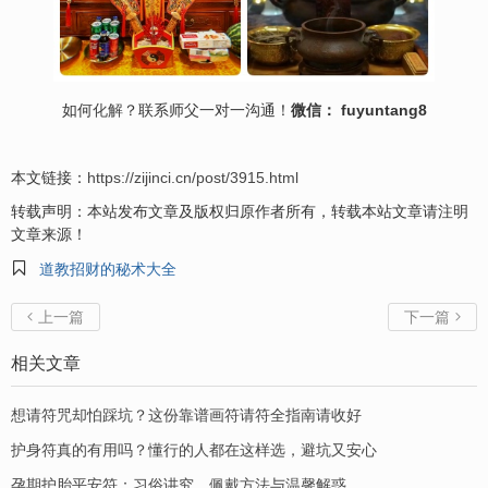
如何
化解
？联系师父一对一沟通！
微信： fuyuntang8
本文链接：
https://zijinci.cn/post/3915.html
转载声明：本站发布文章及版权归原作者所有，转载本站文章请注明
文章来源！

道教招财的秘术大全
上一篇
下一篇


相关文章
想请符咒却怕踩坑？这份靠谱画符请符全指南请收好
护身符真的有用吗？懂行的人都在这样选，避坑又安心
孕期护胎平安符：习俗讲究、佩戴方法与温馨解惑