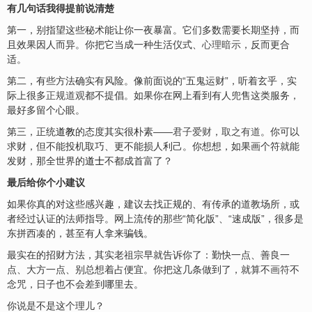
有几句话我得提前说清楚
第一，别指望这些秘术能让你一夜暴富。它们多数需要长期坚持，而
且效果因人而异。你把它当成一种生活仪式、
心理暗示
，反而更合
适。
第二，有些方法确实有风险。像前面说的“五鬼运财”，听着玄乎，实
际上很多
正规道观
都不提倡。如果你在网上看到有人兜售这类服务，
最好多留个心眼。
第三，正统
道教
的态度其实很朴素——
君子爱财
，
取之有道
。你可以
求财，但不能投机取巧、更不能损人利己。你想想，如果画个符就能
发财，那全世界的
道士
不都成首富了？
最后给你个小建议
如果你真的对这些感兴趣，建议去找正规的、有传承的道教场所，或
者经过认证的法师指导。网上流传的那些“简化版”、“速成版”，很多是
东拼西凑的，甚至有人拿来骗钱。
最实在的招财方法，其实老祖宗早就告诉你了：勤快一点、善良一
点、大方一点、别总想着占便宜。你把这几条做到了，就算不
画符
不
念咒，日子也不会差到哪里去。
你说是不是这个理儿？