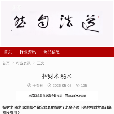
首页
行业资讯
饰品信息


首页
行业资讯
正文
招财术 秘术



子晋祠
2026-05-05
135
招财术 秘术
家里摆个聚宝盆真能
招财
？老辈子传下来的
招财方法
到底
有没有用？