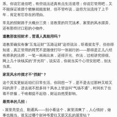
系。你说它迷信吧，有些说法还真有点生活道理；你说它管用吧，又
不能保证谁摆个
貔貅
就能发财。但不管咋说，这些方法流传了上千
年，肯定有它存在的理由。
常见的招财路子大概分三类：
道教
里的
符咒
法术
、家里的风水摆弄、
还有那些讨口彩的小物件。
道教
那套招财术，普通人真能用吗？
道教里确实有像“
五鬼运财
”“五路运财”这些说法，听着挺玄乎。但你得
知道，真正管用的
符咒
不是随便打印一张就行的——那得是正儿八经
有师承的法师，一笔一画画出来，还得
开光
、作法，过程讲究得很。
网上几十块钱买的“开光符”，说实话，你就当买个
心理安慰
吧，别太
当真。
家里风水咋摆才不“挡财”？
这个其实更贴近咱们日常生活。你回想一下，是不是去过那种又暗又
闷的房子，进去就不想多待？风水上管这叫“气场不通”，时间长了住
着不舒服，干啥都提不起劲，财运自然受影响。
最简单的几招：
- 屋里亮堂点、勤通风——别小看这个，家里清爽了，人心情好，做
事也顺当。谁见过哪个
财神
爷爱往又脏又乱的屋里钻？