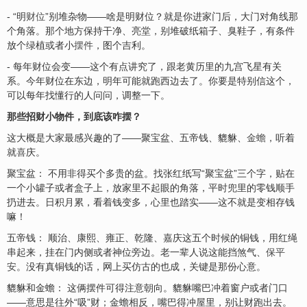
- “明
财位
”别堆杂物——啥是明财位？就是你进家门后，大门对角线那
个角落。那个地方保持干净、亮堂，别堆破纸箱子、臭鞋子，有条件
放个绿植或者小
摆件
，图个吉利。
- 每年财位会变——这个有点讲究了，跟老黄历里的九宫飞星有关
系。今年财位在东边，明年可能就跑西边去了。你要是特别信这个，
可以每年找懂行的人问问，调整一下。
那些招财小物件，到底该咋摆？
这大概是大家最感兴趣的了——聚宝盆、五帝钱、貔貅、
金蟾
，听着
就
喜
庆。
聚宝盆： 不用非得买个多贵的盆。找张红纸写“聚宝盆”三个字，贴在
一个小罐子或者盒子上，放家里不起眼的角落，平时兜里的零钱顺手
扔进去。日积月累，看着钱变多，心里也踏实——这不就是变相存钱
嘛！
五帝钱： 顺治、康熙、雍正、乾隆、嘉庆这五个时候的铜钱，用红绳
串起来，挂在门内侧或者神位旁边。老一辈人说这能挡煞气、
保平
安
。没有真铜钱的话，网上买仿古的也成，关键是那份心意。
貔貅和金蟾： 这俩摆件可得注意朝向。貔貅嘴巴冲着窗户或者门口
——意思是往外“吸”财；金蟾相反，嘴巴得冲屋里，别让财跑出去。