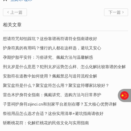
上一篇
下一篇


相关文章
想请符咒却怕踩坑？这份靠谱画符请符全指南请收好
护身符真的有用吗？懂行的人都在这样选，避坑又安心
孕期护胎平安符：习俗讲究、佩戴方法与温馨解惑
刑太岁是什么意思？犯刑太岁运势怎么样、怎么化解比较靠谱的全解
安胎符在道教中如何使用？佩戴禁忌与送符流程全解
聚宝盆符是什么？聚宝盆符怎么用？聚宝盆符哪家比较好？
​雷击木护身符全指南：佩戴讲究、选购方法与日常养护
子晋祠护身符zijinci.cn和别家平台差别在哪？五大核心优势详解
祭祖用品怎么选才合适？这份实用清单+避坑指南请收好
斩断桃花符：化解烂桃花的民俗文化与实用指南