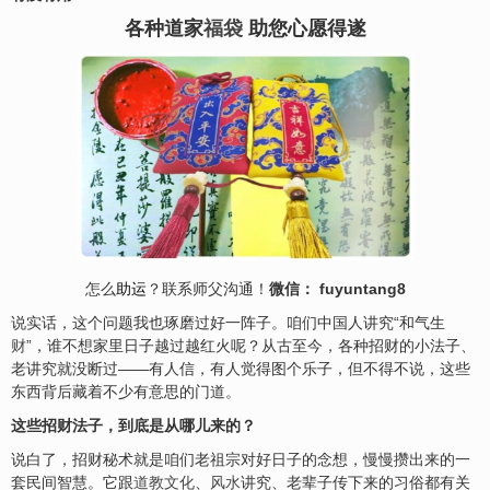
各种道家
福袋
助您心愿得遂
怎么
助运
？联系师父沟通！
微信： fuyuntang8
说实话，这个问题我也琢磨过好一阵子。咱们中国人讲究“和气生
财
”，谁不想家里日子越过越红火呢？从古至今，各种招财的小法子、
老讲究就没断过——有人信，有人觉得图个乐子，但不得不说，这些
东西背后藏着不少有意思的门道。
这些招财法子，到底是从哪儿来的？
说白了，招财秘术就是咱们老祖宗对好日子的念想，慢慢攒出来的一
套民间智慧。它跟
道教文化
、
风水
讲究、老辈子传下来的习俗都有关