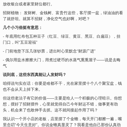
放收银台或者家里财位都行。
招财植物： 发财树、金钱树、富贵竹这些，客厅摆一盆，绿油油的看
了就舒坦。就算不招财，净化空气也好啊，对吧？
几个小习俗挺有意思：
- 年底用红布包五种豆子（红豆、绿豆、黄豆、黑豆、白扁豆），挂
门口，叫“五豆迎
福
”
- 门前地垫下压几张钞票，进出时心里默念“财源广进”
- 偶尔用盐水擦擦大门，用煮过硬币的水蒸气熏熏屋子——说是去晦
气
说到底，这些东西真能让人发财吗？
咱得说句实在话：你要是啥都不干，光在家里摆十个八个聚宝盆，钱
也不会从天上掉下来。
但这些老法子有它的价值——主要是给人一个积极的
心理暗示
。你想
想，摆好了招财摆件，心里就觉得自己今年财运不错，做事更有劲
头，机会来了也敢伸手去抓。这不就间接起作用了吗？
我认识一个开小店的老板，店里摆了个金蟾，每天开门都擦一遍，嘴
里念叨“今天生意好”。你说金蟾真显灵了？我看是他自己那份认真劲