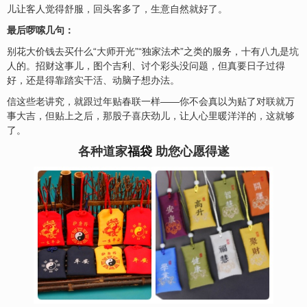
儿让客人觉得舒服，回头客多了，生意自然就好了。
最后啰嗦几句：
别花大价钱去买什么“大师开光”“独家法术”之类的服务，十有八九是坑
人的。招财这事儿，图个吉利、讨个彩头没问题，但真要日子过得
好，还是得靠踏实干活、动脑子想办法。
信这些老讲究，就跟过年贴春联一样——你不会真以为贴了对联就万
事大吉，但贴上之后，那股子喜庆劲儿，让人心里暖洋洋的，这就够
了。
各种道家
福袋
助您心愿得遂