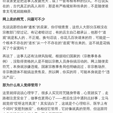
符箓派更是把这事儿发扬光大，成了一套有模有样的仪式。不过说实
在的，古代真正的高人
画符
，那是有严格规矩和传承的，不是随便谁
拿支毛笔就能糊弄。
网上卖的
符咒
，问题可不少
先说说那些自称“
道长
”的卖家。你仔细查查，这些人大部分压根没在
宗教部门登过记。有记者暗访过，有的店主自己都承认，他那个“道
观”就是私人的，不正规。换句话说，你花几百块请来的符，可能是一
个根本不存在的“道长”从一个不存在的“道观”寄出来的。这不就是花钱
买了个寂寞吗？
再说了，这事儿还有法律
风险
呢。根据咱们国家的《宗教事务条
例》，没取得资格的人是不能以宗教人员身份搞活动的。网上随便卖
符咒，本身就涉嫌违规。国家宗教事务局也明确说过，非宗教场所、
非宗教团体不能搞这类售卖。所以啊，你买的符，可能本身就是个“违
法产品”。
那为什么有人觉得管用？
这里就得说说心理学了。很多人买完符咒随身带着，心里踏实了，走
路都注意安全了，做事也更用心了——然后生活中遇到点好事，立马
就觉得“哎呀这符真灵”！其实说白了，这就是个
心理暗示
。医学上有
个词叫“安慰剂效应”，你相信它管用，它好像就真的管用。但这跟符