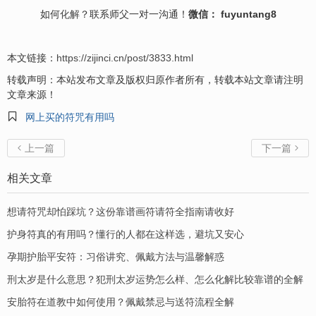
如何
化解
？联系师父一对一沟通！
微信： fuyuntang8
本文链接：
https://zijinci.cn/post/3833.html
转载声明：本站发布文章及版权归原作者所有，转载本站文章请注明
文章来源！

网上买的符咒有用吗
上一篇
下一篇


相关文章
想请符咒却怕踩坑？这份靠谱画符请符全指南请收好
护身符真的有用吗？懂行的人都在这样选，避坑又安心
孕期护胎平安符：习俗讲究、佩戴方法与温馨解惑
刑太岁是什么意思？犯刑太岁运势怎么样、怎么化解比较靠谱的全解
安胎符在道教中如何使用？佩戴禁忌与送符流程全解