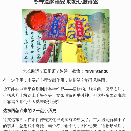
各种道家
福袋
助您心愿得遂
怎么
助运
？联系
师父
沟通！
微信： fuyuntang8
有一定作用：主要起
心理安慰
作用，别指望它能呼风唤雨。
你可能在电商平台刷到过
各种符咒
——
招财
的、脱单的、
保平安
的，
价格从几十块到上千块不等，卖家说得神乎其神。但这些东西到底靠
不靠谱？咱们今天就来掰扯掰扯。
这东西怎么来的？一点小历史
符咒
这东西，在咱们
传统文化
里确实有些年头了。古人遇到解释不了
的事儿，总想找个寄托，画个符、念个咒，图个心
安
。
道教
形成后，