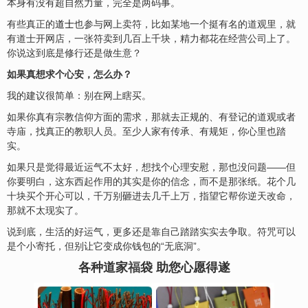
本身有没有超自然力量，完全是两码事。
有些真正的
道士
也参与网上卖符，比如某地一个挺有名的道观里，就
有道士开网店，一张符卖到几百上千块，精力都花在经营公司上了。
你说这到底是修行还是做生意？
如果真想求个心安，怎么办？
我的建议很简单：别在网上瞎买。
如果你真有宗教信仰方面的需求，那就去正规的、有登记的道观或者
寺庙，找真正的教职人员。至少人家有传承、有规矩，你心里也踏
实。
如果只是觉得最近运气不太好，想找个心理安慰，那也没问题——但
你要明白，这东西起作用的其实是你的信念，而不是那张纸。花个几
十块买个开心可以，千万别砸进去几千上万，指望它帮你逆天改命，
那就不太现实了。
说到底，生活的好运气，更多还是靠自己踏踏实实去争取。符咒可以
是个小寄托，但别让它变成你钱包的“无底洞”。
各种道家
福
袋 助您心愿得遂