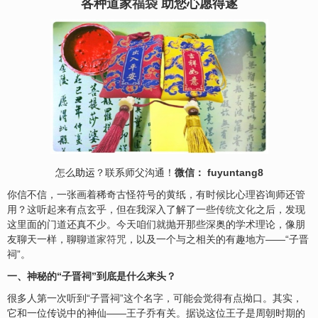
各种道家
福袋
助您心愿得遂
怎么
助运
？联系师父沟通！
微信： fuyuntang8
你信不信，一张画着稀奇古怪符号的黄纸，有时候比心理咨询师还管
用？这听起来有点玄乎，但在我深入了解了一些
传统文化
之后，发现
这里面的门道还真不少。今天咱们就抛开那些深奥的学术理论，像朋
友聊天一样，聊聊
道家符咒
，以及一个与之相关的有趣地方——“子晋
祠”。
一、神秘的“子晋祠”到底是什么来头？
很多人第一次听到“子晋祠”这个名字，可能会觉得有点拗口。其实，
它和一位传说中的神仙——王子乔有关。据说这位王子是周朝时期的