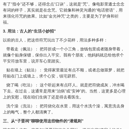
有了“指令”还不够，还得念点“口诀”，这就是“咒”。像电影里
道士
念念
有词的样子，其实就是在念咒。它就像和神灵沟通的“电话密语”，用
来强
化符
咒的效果。比如“
金光神咒
”之类的，主要是为了护身和
祈
福
。
3. 用法：古人的“生活小妙招”
以前的古人，把这些符咒玩出了不少花样，用法多种多样：
带着走（佩法）： 把符折成一个小三角，放钱包里或者随身带着，
就像个贴身保镖，保你
出入平安
。我有个朋友，他妈妈就总给他求个
平安符
放车里，说开车心里踏实。
贴在墙上（贴法）： 觉得家里最近有点不顺，或者总做噩梦，就把
符贴在门上或墙上，求个心安，
镇
宅
辟邪。
烧了喝（吃法）： 这个听起来有点吓人。就是把符烧成灰，冲水喝
下去。在过去，这通常是用来“治病”或“安神”的。当然，这更多是心理
上的安慰，现在咱们生病了还是得去看医生。
洗个澡（洗法）： 把符
烧化
在水里，用这个水洗个澡，寓意洗去身
上的晦气，整个人都清爽了。
三、从“子晋祠”聊聊使用这些物件的“潜规则”