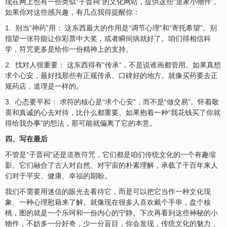
现在网上也有一些类似“子晋祠”的文化网站，提供这些“道家小物件”。
如果你对这些感兴趣，有几点我得提醒你：
1. 别当“神药”用： 这东西最大的作用是“调节心理”和“寄托希望”。别
指望一张符能让你彩票中大奖，或者瞬间病就好了。咱们得相信科
学，符咒更多是给你一份精神上的支持。
2. 找对人很重要： 这东西得有“传承”，不是说谁画都管用。如果真想
求个心安，最好找那些有正规传承、口碑好的地方。就像买药要去正
规药店，道理是一样的。
3. 心态要平和： 求符的核心是“求个心安”，而不是“做交易”。怀着敬
畏和真诚的心去对待，比什么都重要。如果抱着一种“我花钱买了你就
得给我办事”的想法，那可能就偏离了它的本意。
四、写在最后
不管是“子晋祠”还是
道教符
咒，它们都是咱们传统文化的一个有趣缩
影。它们融合了古人对自然、对宇宙的朴素理解，承载了千百年来人
们对于平安、健康、幸
福
的期盼。
我们不需要用迷信的眼光去看待它，而是可以把它当作一种文化现
象、一种心理慰藉来了解。就像现在很多人
喜
欢戴个手串，盘个核
桃，图的就是一个乐呵和一份内心的宁静。下次再看到这些神秘的小
物件，不妨多一分好奇，少一分盲目，你会发现，传统文化的魅力，