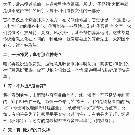
太子，后来得道成仙，在
道教
里地位很高。所以，“子晋祠”大概率就
是
供奉
这位神仙的庙宇，属于咱们
道教文化
的一部分。
它不仅仅是个烧香拜拜的地方，在
民间信仰
里，它更像是一个连接凡
人和“神仙”的服务中心。你可能在一些网站上见过“子晋祠”的名字，它
们提供各种
护身符
、
灵符
、
风水摆件
，甚至帮你算算
运势
。这些都是
传统
道教
文化在民间的一种延伸，就像庙会上的算命先生，大家图个
心
安
，讨个好彩头。
二、一张
符咒
，真有那么神奇？
咱们再说说
道教符咒
。这玩意儿听起来神神叨叨的，其实它和咱们的
生活联系挺紧密。你可以把它想象成一个“能量说明书”或者“愿望快递
单”。
1. 符：不只是“鬼
画符
”
我们看到的符，上面那些弯弯曲曲的点、线、汉字，可不是随便乱画
的。它们组合在一起，就像一个专门的“指令”，目的是调整周围的“气
场”（你也可以理解为环境能量），或者请“神灵”来帮忙办点事。比
如，有的符是为了让家里平平安安（
镇宅符
），有的是为了赶走坏运
气（
驱邪符
），还有的是希望
财神
爷多来串串门（
招财符
）。
2. 咒：有“魔力”的口头禅