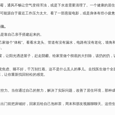
霉，通风不畅让空气变得浑浊，或是下水道需要清理了。一个健康的居住
可能源自于最近工作压力太大、看了一部悬疑电影，或是身体有些小疲惫
办法。
感是靠自己亲手搭建起来的。
自己家做个“体检”。看看水龙头、管道有没有漏水，电路有没有老化，墙角
半。
开窗，让阳光洒进屋子，赶走阴霾。给家里做个彻底的大扫除，该扔的扔，
感觉焦虑、睡不好，千万别扛着。这不是什么丢人的事儿。去找医生做个全
源，让你重新找回轻松的感觉。
掌控力。当你通过自己的努力，解决了实际问题，改善了居住环境，那种
出门前把床铺好，回家后给自己泡杯茶，周末和朋友视频聊聊天。这些生活
。