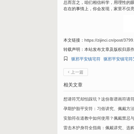
总而言之，咱们相信科学，用理性的
在在的事情上，你会发现，家里不仅亮
本文链接：
https://zijinci.cn/post/3799
转载声明：本站发布文章及版权归原

驱邪平安镇宅符
驱邪平安镇宅符
上一篇

相关文章
想请符咒却怕踩坑？这份靠谱画符请
孕期护胎平安符：习俗讲究、佩戴方
安胎符在道教中如何使用？佩戴禁忌
​雷击木护身符全指南：佩戴讲究、选