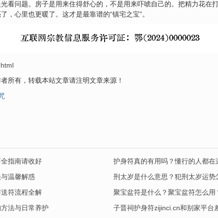
眼光看问题。房子是用来住得舒心的，不是用来吓唬自己的。把精力花在
了，心里也更暖了。这才是最靠谱的“镇宅之宝”。
.html
作者所有，转载本站文章请注明文章来源！
咒
符全指南请收好
护身符真的有用吗？懂行的人都在
法与温馨解惑
刑太岁是什么意思？犯刑太岁运势
与送符流程全解
聚宝盆符是什么？聚宝盆符怎么用
购方法与日常养护
子晋祠护身符zijinci.cn和别