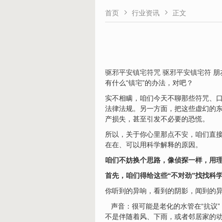


首页
行业资讯
正文
驱邪平安镇宅符咒
驱邪平安镇宅符
朋
有什么“
镇
宅
”的办法，对吧？
实不相瞒，咱们今天不聊那些
符咒
、
法律法规。另一方面，把这些虚幻的
产损失，甚至引发不必要的恐慌。
所以，关于你心里那点不
安
，咱们直接
在在、可以用科学解释的原因。
咱们不妨换个思路，像侦探一样，用
首先，咱们得给这些“不对劲”找找科
你听到的异响，看到的阴影，闻到的
声音：很可能是老化的水管在“抗议”
不是伴随着风、下雨，或者邻居家的