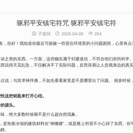
驱邪平安镇宅符咒 驱邪平安镇宅符



子晋祠
2026-04-08
204
友，你好！我知道你最近可能被一些居住环境里的小问题困扰，心里有点
口诀之类的东西。一方面，这些确实属于封建迷信，不符合咱们崇尚科学
东西说得天花乱坠，不仅解决不了实际问题，反而容易让人忽视身边的真
点说：与其求神拜佛，不如先看看家里是不是哪里出了问题。 很多时候，
理性这把钥匙来打开心结。
学的源头。
异味，绝大多数时候都不是什么超自然现象。
，是热胀冷缩的建筑材料在“伸懒腰”，或是楼上邻居不小心掉了东西。你
动静。