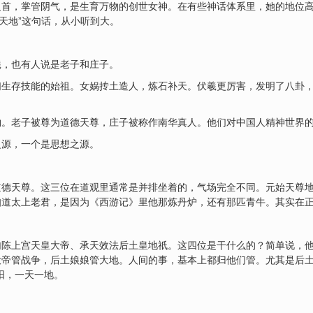
首，掌管阴气，是生育万物的创世女神。在有些神话体系里，她的地位高
开天地”这句话，从小听到大。
羲，也有人说是老子和庄子。
们生存技能的始祖。女娲抟土造人，炼石补天。伏羲更厉害，发明了八卦
物。老子被尊为道德天尊，庄子被称作南华真人。他们对中国人精神世界
之源，一个是思想之源。
道德天尊。这三位在道观里通常是并排坐着的，气场完全不同。元始天尊
知道太上老君，是因为《西游记》里他那炼丹炉，还有那匹青牛。其实在
勾陈上宫天皇大帝、承天效法后土皇地祇。这四位是干什么的？简单说，
大帝管战争，后土娘娘管大地。人间的事，基本上都归他们管。尤其是后土
阳，一天一地。