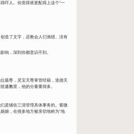
得吓人。你觉得谁更配得上这个“一
，创造了文字，还教会人们渔猎。没有
的影响，深到你都意识不到。
地位最尊，灵宝天尊掌管经籍，道德天
正统
道教
里，他的分量重得多。
他们是辅佐三清管理具体事务的。紫微
娘娘，在很多地方被亲切地称为“地