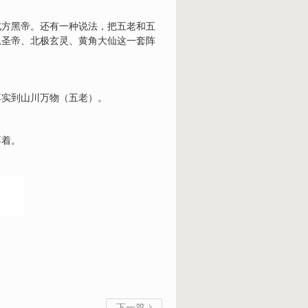
北方黑帝。还有一种说法，把五老和五
恩圣帝、北极玄灵、黄角大仙这一套阵
落实到山川万物（五老）。
不着。
下一篇
