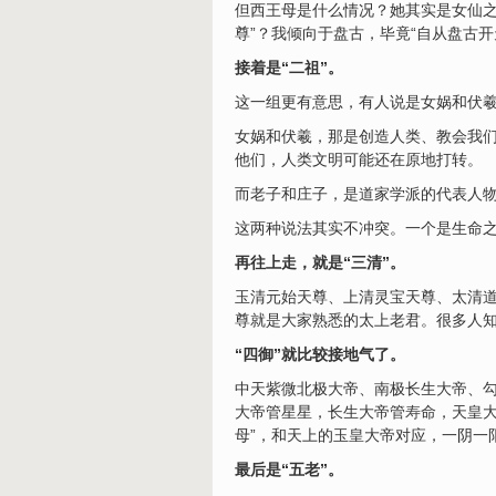
但西王母是什么情况？她其实是女仙之
尊”？我倾向于盘古，毕竟“自从盘古
接着是“二祖”。
这一组更有意思，有人说是女娲和伏
女娲和伏羲，那是创造人类、教会我
他们，人类文明可能还在原地打转。
而老子和庄子，是道家学派的代表人
这两种说法其实不冲突。一个是生命
再往上走，就是“三清”。
玉清元始天尊、上清灵宝天尊、太清
尊就是大家熟悉的太上老君。很多人
“四御”就比较接地气了。
中天紫微北极大帝、南极长生大帝、
大帝管星星，长生大帝管
寿
命，天皇
母”，和天上的玉皇大帝对应，一阴一
最后是“五老”。