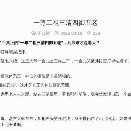
一尊二祖三清四御五老



子晋祠
2026-03-18
226
了！真正的“
一尊二祖三清四御五老
”，到底谁才是老大？
都替导演捏把汗。
得乱七八糟。玉皇大帝一会儿是三界主宰，一会儿又被孙悟空打得钻桌子
和
道教
体系里，神仙的排位是非常清晰的。
四御五老”。这才是真正的神仙顶流天团。
陪家里老人去道观。站在三清殿里，看着那些塑像，我突然发现自己一个
王母。盘古大家都熟，那把斧头劈开混沌，身子骨化作了山川河流。如果
辑上完全通顺。