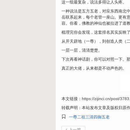
这一组最复杂，说法多得让人头疼。
一种说法是五方五老，对应东西南北
岳联系起来，每个老管一座山。更有
容。你看，佛教的神仙也被拉进了道
梳理完你会发现，这套排名其实反映
从开天辟地（一尊），到创造人类（
一层一层，清清楚楚。
下次再看神话剧，你可以对照一下。
真正的大佬，从来都是不动声色的。
本文链接：
https://zijinci.cn/post/3783
转载声明：本站发布文章及版权归原

一尊二祖三清四御五老
上一篇
