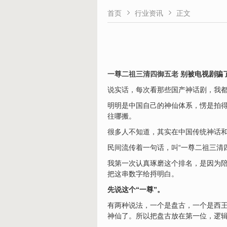


首页
行业资讯
正文
一尊二祖三清四御五老
别被电视剧骗
说实话，每次看那些国产神话剧，我
明明是中国自己的神仙体系，愣是拍
往哪搬。
很多人不知道，其实在中国传统神话
民间流传着一句话，叫“一尊二祖三清
我第一次认真琢磨这个排名，是因为
把这串数字给捋明白。
先说这个“一尊”。
有两种说法，一个是盘古，一个是西
神仙了。所以把盘古放在第一位，逻