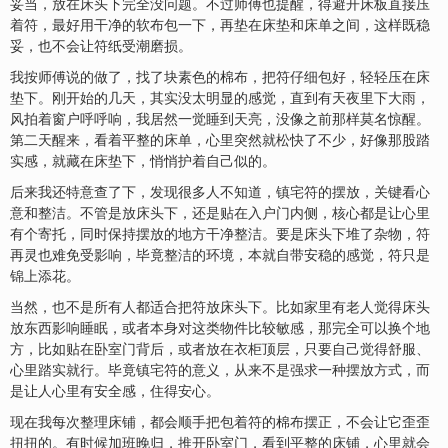
妥当，放在床头下完全没问题。不过师傅也提醒，得避开床板直接压
着符，最好用干净的软布包一下，再垫在床垫和床单之间，这样既稳
妥，也不会让符纸受潮磨损。
我按师傅说的做了，找了块素色的棉布，把符仔细包好，轻轻压在床
垫下。刚开始的几天，其实没太明显的感觉，直到有天夜里下大雨，
风拍着窗户呼呼响，我居然一觉睡到天亮，没像之前那样莫名惊醒。
第二天醒来，看着平整的床单，心里突然就松快了不少，好像那股踏
实感，就藏在床垫下，悄悄护着自己似的。
后来我还特意查了下，发现很多人不知道，镇宅符的摆放，关键看心
意和整洁。不管是放床头下，还是贴在入户门内侧，核心都是让心里
有个寄托，同时保持摆放的地方干净整洁。要是床头下堆了杂物，符
再灵也难免受影响，毕竟整洁的环境，本就自带安稳的感觉，符只是
锦上添花。
当然，也不是所有人都适合把符放床头下。比如家里有老人觉得床头
放东西影响睡眠，或者本身对这类物件比较敏感，那完全可以换个地
方，比如贴在卧室门背后，或者放在衣柜顶层，只要自己觉得舒服、
心里踏实就行。毕竟镇宅符的意义，从来不是强求一种摆放方式，而
是让人心里有安全感，住得安心。
现在我每次整理床铺，都会顺手把包着符的棉布摆正，不会让它歪歪
扭扭的。有时候加班晚归，推开卧室门，看到平整的床铺，心里就会