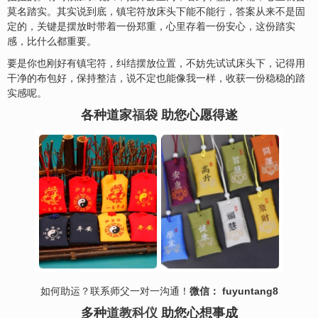
莫名踏实。其实说到底，镇宅符放床头下能不能行，答案从来不是固
定的，关键是摆放时带着一份郑重，心里存着一份安心，这份踏实
感，比什么都重要。
要是你也刚好有镇宅符，纠结摆放位置，不妨先试试床头下，记得用
干净的布包好，保持整洁，说不定也能像我一样，收获一份稳稳的踏
实感呢。
各种道家
福
袋 助您心愿得遂
如何助运？联系师父一对一沟通！
微信： fuyuntang8
多种
道教科仪
助您心想事成