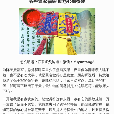
各种道家
福袋
助您心愿得遂
怎么
助运
？联系
师父
沟通！
微信： fuyuntang8
前阵子搬新家，总觉得卧室里少了点踏实感。夜里偶尔翻来覆去睡不
着，也不是有啥大事，就是莫名觉得心里发空。朋友听说后，特意给
我送了张手写的
镇
宅
符，说能稳气场，让家里踏实点。拿到符的时
候，我盯着它琢磨了半天，最纠结的问题就是：这镇宅符，能放床头
下吗？
一开始我是有点犹豫的。总觉得符这种东西，该有它的摆放规矩，万
一放错了反而不踏实。我特意去问了送符的师傅，他倒说得实在，说
镇宅符的核心是护家宅
安
宁，床头是人待得最久的地方，只要摆放得