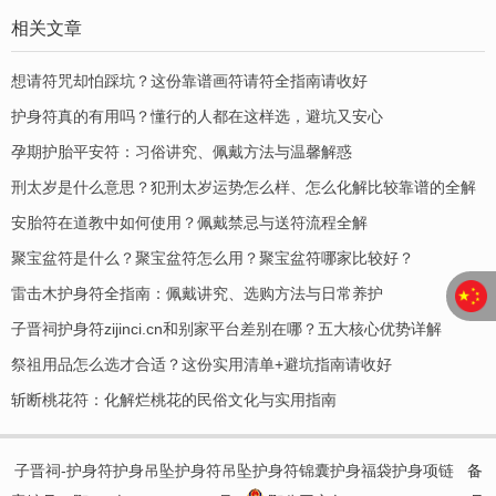
相关文章
想请符咒却怕踩坑？这份靠谱画符请符全指南请收好
护身符真的有用吗？懂行的人都在这样选，避坑又安心
孕期护胎平安符：习俗讲究、佩戴方法与温馨解惑
刑太岁是什么意思？犯刑太岁运势怎么样、怎么化解比较靠谱的全解
安胎符在道教中如何使用？佩戴禁忌与送符流程全解
聚宝盆符是什么？聚宝盆符怎么用？聚宝盆符哪家比较好？
​雷击木护身符全指南：佩戴讲究、选购方法与日常养护
子晋祠护身符zijinci.cn和别家平台差别在哪？五大核心优势详解
祭祖用品怎么选才合适？这份实用清单+避坑指南请收好
斩断桃花符：化解烂桃花的民俗文化与实用指南
子晋祠-护身符护身吊坠护身符吊坠护身符锦囊护身福袋护身项链
备