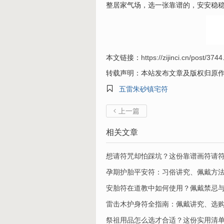
整居家气场，选一张靠谱的，安安稳
本文链接：
https://zijinci.cn/post/3744
转载声明：本站发布文章及版权归原

五雷朱砂镇宅符
上一篇

相关文章
想请符咒却怕踩坑？这份靠谱画符请
孕期护胎平安符：习俗讲究、佩戴方
安胎符在道教中如何使用？佩戴禁忌
​雷击木护身符全指南：佩戴讲究、选
祭祖用品怎么选才合适？这份实用清单