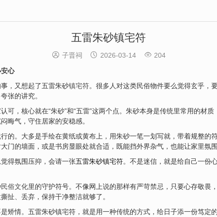
五雷朱砂镇宅符



子晋祠
2026-03-14
204
小
安
心
的事，又想起了五雷朱砂
镇宅符
。很多人对这类民俗物件要么觉得玄乎，
多夸张的讲究。
认可，核心就在“朱砂”和“五雷”这两个点。朱砂本身是传统里常用的材
沉闷晦气，守住居家的安稳感。
就行的。大多是手绘在黄纸或黄布上，用朱砂一笔一划写就，带着规整的
对大门的墙面，或是书房显眼处就合适，既能挡外界杂气，也能让家里氛
总觉得氛围压抑，会请一张
五雷朱砂镇宅符
。不是迷信，就是给自己一份
种
民俗文化
里的守护符号。不像网上说的那样有严苛
禁忌
，只要心存敬畏
意撕扯、丢弃，保持干净整洁就够了。
不是矫情。五雷朱砂镇宅符，就是用一种传统的方式，给日子添一份笃定