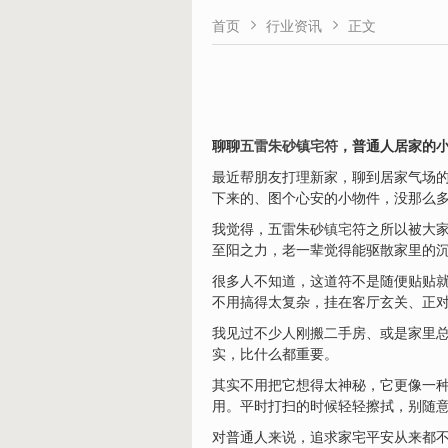


首页
行业资讯
正文
聊聊
五雷朱砂镇宅符
，普通人居家的
最近帮朋友打理新家，聊到居家气场
下来的、图个心安的小物件，没那么
我觉得，五雷朱砂
镇
宅
符之所以被大家
至阳之力，老一辈觉得能驱散家里的
很多人不知道，这道符不是随便贴贴
不用搞得太复杂，挂在客厅玄关、正
我见过不少人刚搬二手房、或是家里
实，比什么都重要。
其实不用把它想得太神秘，它更像一
用。平时打扫的时候轻轻擦拭，别随
对普通人来说，追求家宅平安从来都