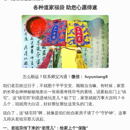
各种道家
福袋
助您心愿得遂
怎么
助运
？联系
师父
沟通！
微信： fuyuntang8
咱们老百姓过日子，不就图个平平
安
安、顺顺当当嘛。有时候，家里
的长辈会神神秘秘地拿出一张画着奇怪符号的黄纸，说要贴在门上“
镇
宅
”。这“镇宅符”到底是啥玩意儿？贴了它，家里就能万事大吉吗？今
儿个，咱就用大白话，好好掰扯掰扯这里头的门道。
说白了，这“镇宅符”啊，就像是咱们给自家房子请了个“守护神”。这事
儿得从老祖宗那儿说起。
一、老祖宗传下来的“老理儿”：给家上个“保险”