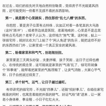
在过去，咱们的祖先对天地自然特别敬畏，觉得房子不光能遮风挡
雨，还可能受到一些看不见摸不着的东西影响。
第一，就是图个心里踏实，挡住那些“乱七八糟”的东西。
你想想，要是房子位置有点特殊，比如正对着一条笔直的大马路
（这叫“路冲”），或者旁边就是医院、老墓地啥的，心里是不是总觉
得有点毛毛的？老辈子人认为，这些地方“煞气”重。这时候，贴上一
张镇宅符，就好比在大门上贴了个“闲人免进”的告示，能把这些不好
的东西挡在门外，让家变成一个真正安全的避风港。
第二，盼着家里和和气气，别老闹别扭。
家里要是三天两头吵架，夫妻拌嘴、孩子哭闹，这日子过得也糟
心。在传统的观念里，这可能就是家里的“气场”乱了。镇宅符就像
个“和事佬”，能帮着把家里的气氛理顺了，让戾气消散，大家心平气
和，日子自然就过得美了。
第三，求个
财
气、运气，让日子越过越旺。
有些讲究的镇宅符，不光能“挡事儿”，还能“招好事儿”。在稳住家宅
根基的同时，也寓意着能把外面的财气、好运气给“请”进来，让一家
老小身体棒、事业顺，小日子红红火火。