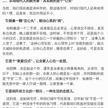
二、从咱现代人的眼光看：其实图的是个“心安”
当然，咱们现在都是讲科学的。那这镇宅符，对咱们现代人还有啥用
吗？嘿，还真有，而且作用还不小。
它就像一颗“定心丸”，能治心里的“病”。
你刚搬进一个二手房，或者最近总走背运，心里肯定不踏实，甚至
有点焦虑，晚上睡觉都不安稳。这时候，不管是求个符，还是搞个小
小的仪式，其实都是在给自己一个积极的
心理暗示
：“好了，这事儿有
人管了，没事了。”这种
心理安慰
，在心理学上叫“安慰剂效应”，能大
大减轻你的焦虑感，让你心态变好，睡觉也香了。这好处，可是实实
在在的。
它是个“家庭仪式”，让全家人心往一处想。
你想啊，决定贴这个符，通常是全家老少商量着来的。从
请符
、选
日子，到贴上去的那一刻，全家人的心都是在一起的，共同期盼的就
是“平安”二字。这个小小的
仪式感
，就像过年包饺子、贴春联一样，
能无形中把一家人拧成一股绳，让家更像一个家。
它是咱
民俗文化
的一部分，一种生活的念想儿。
说到底，这贴镇宅符，和咱们端午节挂菖蒲、过年贴“
福
”字是一个
道理。它是一种流传千年的民俗习惯，代表着咱们民族对安稳生活最