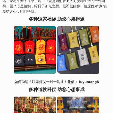
佑、家宅平安；往小了说，它就是咱们普通人对安稳生活的一种期
盼，图个心里踏实，给日子加点念想。信不信由你，但这份对“家”的
爱护之心，咱们得懂。
各种道家
福袋
助您心愿得遂
如何助运？联系师父一对一沟通！
微信： fuyuntang8
多种
道教科仪
助您心想事成