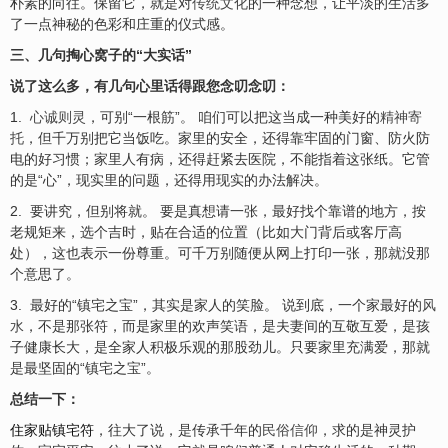
朴素的向往。保留它，就是对
传统文化
的一种念想，让平淡的生活多
了一点神秘的色彩和庄重的仪式感。
三、几句掏心窝子的“大实话”
说了这么多，有几句心里话得跟您念叨念叨：
1.
心诚则灵
，可别“一根筋”。 咱们可以把这当成一种美好的
精神寄
托
，但千万别把它当饭吃。家里的安全，还得靠牢固的门窗、防火防
电的好习惯；家里人有病，还得赶紧去医院，不能指着这张纸。它管
的是“心”，现实里的问题，还得用现实的办法解决。
2. 要讲究，但别将就。 要是真想请一张，最好找个靠谱的地方，按
老规矩来，选个吉时，贴在合适的位置（比如大门背后或客厅高
处），这也表示一份尊重。可千万别随便从网上打印一张，那就没那
个意思了。
3. 最好的“镇宅之宝”，其实是家人的笑脸。 说到底，一个家最好的
风
水
，不是那张符，而是家里的欢声笑语，是夫妻间的互敬互爱，是孩
子健康长大，是全家人积极乐观的那股劲儿。只要家里充满爱，那就
是最坚固的“镇宅之宝”。
总结一下：
住家贴镇宅符
，往大了说，是传承千年的
民俗信仰
，求的是神灵护