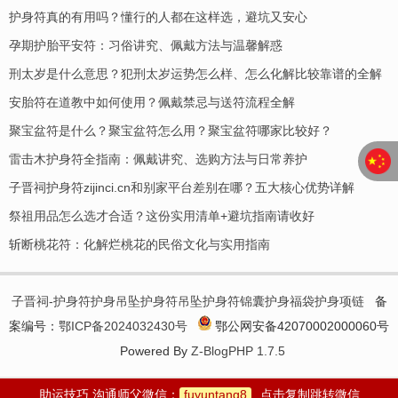
护身符真的有用吗？懂行的人都在这样选，避坑又安心
孕期护胎平安符：习俗讲究、佩戴方法与温馨解惑
刑太岁是什么意思？犯刑太岁运势怎么样、怎么化解比较靠谱的全解
安胎符在道教中如何使用？佩戴禁忌与送符流程全解
聚宝盆符是什么？聚宝盆符怎么用？聚宝盆符哪家比较好？
​雷击木护身符全指南：佩戴讲究、选购方法与日常养护
子晋祠护身符zijinci.cn和别家平台差别在哪？五大核心优势详解
祭祖用品怎么选才合适？这份实用清单+避坑指南请收好
斩断桃花符：化解烂桃花的民俗文化与实用指南
子晋祠-护身符护身吊坠护身符吊坠护身符锦囊护身福袋护身项链
备
案编号：
鄂ICP备2024032430号
鄂公网安备42070002000060号
Powered By
Z-BlogPHP 1.7.5
助运技巧 沟通师父微信：
fuyuntang8
点击复制跳转微信