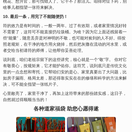
桃花、想升官，那可找错人了。它干不了那活儿。咱得对症下药，别
啥事儿都指望一张符来解决。
10. 最后一条，用完了不能随便扔！
符的效力是有时间的，一般一两年。过了
有效期
，或者家里情况好转
不需要了，这符可不能直接扔垃圾桶。为啥？因为它上面还残留着一
些“能量”，随意丢弃是对神明的不敬，也可能对捡到的人不好。得按
照老规矩，在干净的地方用火烧掉，然后把灰撒在流动的河水里，或
者交给当初请符的师傅，让他帮你
妥善处理
。
说到底，咱们老祖宗留下的这些讲究，核心就是一个“敬”字。 你对它
有敬畏心，按规矩来，它才能护佑你。这符咒，说到底只是
传统文化
里的一点念想和寄托，它帮咱们安的是心。家里真要出了大问题，比
如房子漏雨、格局太差，那还得靠实实在在的修缮和科学的方法来解
决，可不能全指望一张纸片子。
心里敞亮了，家里干净了，再加上这符带来的那份踏实感，这日子，
自然就过得顺顺当当的！
各种道家
福
袋 助您心愿得遂