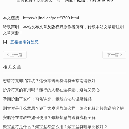
如何
化解
？联系师父一对一沟通！
微信： fuyuntang8
本文链接：
https://zijinci.cn/post/3709.html
转载声明：本站发布文章及版权归原作者所有，转载本站文章请注明
文章来源！

五岳镇宅符禁忌
上一篇
下一篇


相关文章
想请符咒却怕踩坑？这份靠谱画符请符全指南请收好
护身符真的有用吗？懂行的人都在这样选，避坑又安心
孕期护胎平安符：习俗讲究、佩戴方法与温馨解惑
刑太岁是什么意思？犯刑太岁运势怎么样、怎么化解比较靠谱的全解
安胎符在道教中如何使用？佩戴禁忌与送符流程全解
聚宝盆符是什么？聚宝盆符怎么用？聚宝盆符哪家比较好？