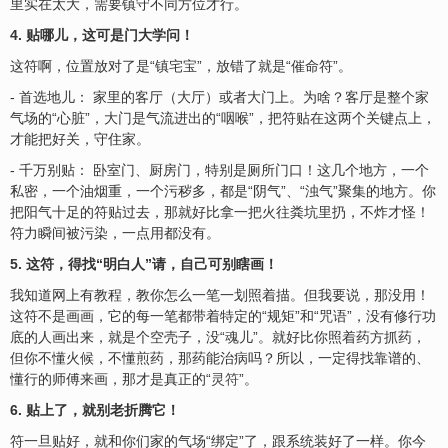
里实在太大，需要镇守不同方位才行。
4. 贴哪儿，这可是门大学问！
这符啊，位置放对了是“镇宅宝”，放错了就是“催命符”。
- 首选地儿： 家里的客厅（大厅）或者大门上。为啥？客厅是整个家
气场的“心脏”，大门是气流进出的“咽喉”，把符贴在这两个关键点上，
才能把好关，守住家。
- 千万别贴： 卧室门、厨房门，特别是厕所门口！这几个地方，一个
私密，一个油烟重，一个污秽多，都是“阴气”、“浊气”聚集的地方。你
把阳气十足的符贴过去，那就好比拿一把火往粪坑里扔，不炸才怪！
符力瞬间被污染，一点用都没有。
5. 这符，得找“明白人”请，自己可别瞎画！
我知道网上有教程，教你怎么一笔一划照着描。但我要说，那没用！
这符不是画画，它的每一笔都带着特定的“规矩”和“咒语”，没有修行功
底的人画出来，就是个空壳子，没“魂儿”。就好比你照着药方抓药，
但你不懂火候，不懂煎药，那药能治病吗？所以，一定得找靠谱的、
懂行的师傅来画，那才是真正的“
灵符
”。
6. 贴上了，就别老折腾它！
符一旦贴好，就和你们家的气场“绑定”了，跟系统装好了一样。你今