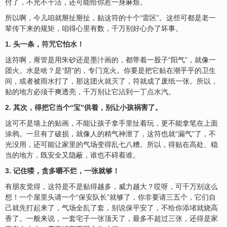
付了，不光不干活，还可能给你惹一身麻烦。
所以啊，今儿咱就掰扯掰扯，贴这符的十个“雷区”。这些可都是老一
辈传下来的规矩，咱得心里有数，千万别好心办了坏事。
1. 头一条，
符咒
它怕水！
这符啊，甭管是用朱砂还是墨汁画的，都带着一股子“阳气”，就像一
团火。水是啥？是“阴”的，专门克火。你要是把它贴在潮乎乎的卫生
间，或者被雨水打了，那这团火就灭了，符就成了废纸一张。所以，
贴的地方必须干爽透亮，千万别让它沾到一丁点水汽。
2. 其次，得把它当个“宝”供着，别让小孩祸害了。
这可不是墙上的贴画，不能让孩子拿手里扯着玩，更不能拿笔在上面
涂鸦。一旦有了破损，就像人的精气神泄了，这符也就“漏气”了，不
光没用，还可能让家里的气场变得乱七八糟。所以，得贴在高处、稳
当的地方，既安全又隐蔽，谁也不碍着谁。
3. 记住喽，贪多嚼不烂，一张就够！
有朋友觉得，这符是不是贴得越多，威力越大？哎呀，可千万别这么
想！一个屋里头请一个“保安队长”就够了，你非要请三五个，它们自
己就先打起来了，气场全乱了套，别说保平安了，不给你添堵就烧高
香了。一般来说，一套宅子一张顶天了，最多不超过三张，还得是家