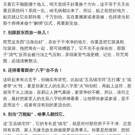
天看它不顺眼挪个地儿，明天觉得不好看换个方向，这不等于天天在
重启系统吗？系统一乱，啥毛病都出来了。所以，贴之前想好地方，
贴完就让它在那待着，千万别动。实在要搬家或者装修，也得请当初
那个师傅来做个“解绑”仪式，再重新安放。
7. 别跟脏东西放一块儿！
符咒
这东西“洁身自好”，
喜
欢干干净净的地方。你要是把它跟臭鞋、
垃圾袋、拖把堆在一起，那可就糟践了。它不光不会保佑你，那股
子“清气”反而会被污浊之气压制，弄得家里气场更糟。记住，符咒周
围，必须清爽整洁。
8. 还得看看跟你“八字”合不合！
这听起来有点玄乎，但确实有讲究。比如这“五岳镇宅符”五行属“土”或
者带“火”性，要是你家主人的生辰八字里“火”特别旺，再贴上这符，那
就等于火上浇油，容易让人脾气暴躁，家里争吵不断。所以，
请符
之
前，最好把家里人的生辰八字给师傅看看，让他帮你参谋参谋，是不
是用这个，或者有没有别的更适合的。
9. 别当“万能贴”，啥事儿都找它。
这“五岳镇宅符”，它的专长是“镇宅”，就是对付那些房子不干净、总觉
得有东西、家人无缘无故生病做噩梦这类事儿。你要是想催
财
、想招