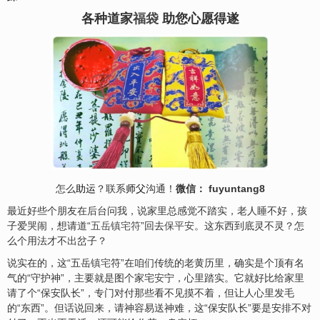
各种道家
福袋
助您心愿得遂
怎么
助运
？联系
师父
沟通！
微信： fuyuntang8
最近好些个朋友在后台问我，说家里总感觉不踏实，老人睡不好，孩
子爱哭闹，想请道“
五岳镇宅符
”回去
保平安
。这东西到底灵不灵？怎
么个用法才不出岔子？
说实在的，这“五岳
镇
宅
符”在咱们传统的老黄历里，确实是个顶有名
气的“守护神”，主要就是图个家宅
安
宁，心里踏实。它就好比给家里
请了个“保安队长”，专门对付那些看不见摸不着，但让人心里发毛
的“东西”。但话说回来，请神容易送神难，这“保安队长”要是安排不对