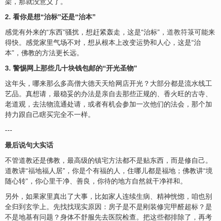
架，那就没意义了。
2. 看你是想“治标”还是“治本”
感觉有外来的“东西”骚扰，想赶紧轰走，这是“治标”，
道教符
箓可能来
得快。感觉家里气场不对，想从根本上改变运势和人心，这是“治
本”，佛教的方法更长远。
3. 警惕网上那些几十块钱包邮的“开光圣物”
这年头，哪来那么多高僧大德天天给网店开光？大部分都是流水线工
艺品。真想请，最稳妥的办法是亲自去那些正规的、香火旺的古寺、
老道观，去法物流通处请，或者有机会参加一次他们的法会，那个加
持力跟自己瞎买完全不一样。
---
最后说句大实话
不管道教还是佛教，最高级的镇宅方法都不是贴东西，而是修自己。
道教讲“
福
地福人居”，你是个有福的人，住哪儿都是福地；佛教讲“境
随心转”，你心里干净、善良，你待的地方自然就干净祥和。
另外，如果家里真出了大事，比如家人连续生病、精神恍惚，咱也别
全归到玄学上。先找找现实原因：房子是不是刚装修完甲醛超标？是
不是地基有问题？身体不舒服先去医院检查。把这些都排除了，再考