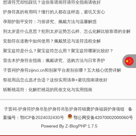
想请符咒却怕踩坑？这份靠谱画符请符全指南请收好
护身符真的有用吗？懂行的人都在这样选，避坑又安心
孕期护胎平安符：习俗讲究、佩戴方法与温馨解惑
刑太岁是什么意思？犯刑太岁运势怎么样、怎么化解比较靠谱的全解
安胎符在道教中如何使用？佩戴禁忌与送符流程全解
聚宝盆符是什么？聚宝盆符怎么用？聚宝盆符哪家比较好？
​雷击木护身符全指南：佩戴讲究、选购方法与日常养护
子晋祠护身符zijinci.cn和别家平台差别在哪？五大核心优势详解
祭祖用品怎么选才合适？这份实用清单+避坑指南请收好
斩断桃花符：化解烂桃花的民俗文化与实用指南
子晋祠-护身符护身吊坠护身符吊坠护身符锦囊护身福袋护身项链
备
案编号：
鄂ICP备2024032430号
鄂公网安备42070002000060号
Powered By
Z-BlogPHP 1.7.5