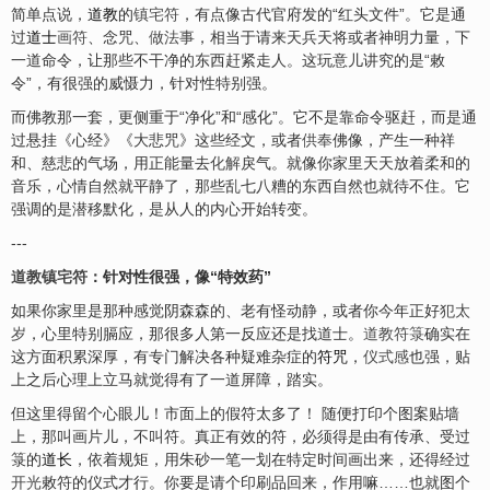
简单点说，
道教
的
镇宅符
，有点像古代官府发的“红头文件”。它是通
过
道士
画符
、念咒、
做法事
，相当于请来天兵天将或者神明力量，下
一道命令，让那些不干净的东西赶紧走人。这玩意儿讲究的是“敕
令”，有很强的威慑力，针对性特别强。
而佛教那一套，更侧重于“净化”和“感化”。它不是靠命令驱赶，而是通
过悬挂《心经》《大悲咒》这些经文，或者
供奉
佛像，产生一种祥
和、慈悲的气场，用正能量去
化解
戾气。就像你家里天天放着柔和的
音乐，心情自然就平静了，那些乱七八糟的东西自然也就待不住。它
强调的是潜移默化，是从人的内心开始转变。
---
道教镇宅符
：针对性很强，像“特效药”
如果你家里是那种感觉阴森森的、老有怪动静，或者你今年正好
犯太
岁
，心里特别膈应，那很多人第一反应还是找道士。
道教符箓
确实在
这方面积累深厚，有专门解决各种疑难杂症的
符咒
，
仪式感
也强，贴
上之后心理上立马就觉得有了一道屏障，踏实。
但这里得留个心眼儿！市面上的假符太多了！ 随便打印个图案贴墙
上，那叫画片儿，不叫符。真正有效的符，必须得是由有传承、受过
箓的
道长
，依着规矩，用朱砂一笔一划在特定时间画出来，还得经过
开光
敕符的仪式才行。你要是请个印刷品回来，作用嘛……也就图个