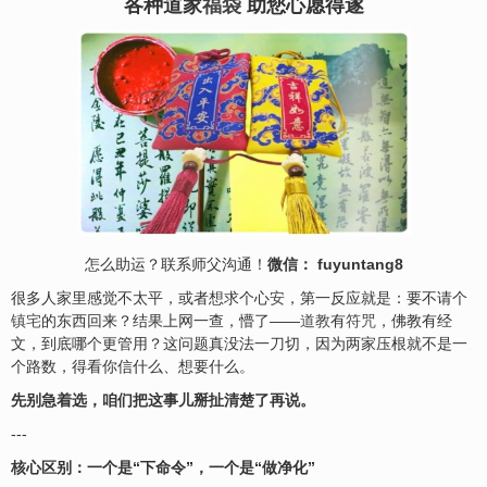
各种道家
福袋
助您心愿得遂
怎么助运？联系师父沟通！
微信： fuyuntang8
很多人家里感觉不太平，或者想求个心
安
，第一反应就是：要不请个
镇
宅
的东西回来？结果上网一查，懵了——
道教
有
符咒
，佛教有经
文，到底哪个更管用？这问题真没法一刀切，因为两家压根就不是一
个路数，得看你信什么、想要什么。
先别急着选，咱们把这事儿掰扯清楚了再说。
---
核心区别：一个是“下命令”，一个是“做净化”