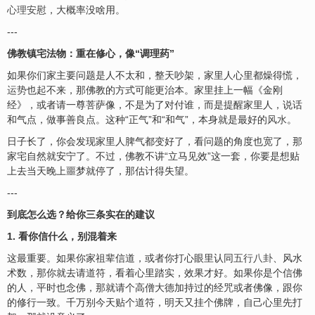
心理安慰
，大概率没啥用。
---
佛教镇宅法物：重在修心，像“调理药”
如果你们家主要问题是人不太和，整天吵架，家里人心里都燥得慌，
运势
也起不来，那佛教的方式可能更治本。家里挂上一幅《金刚
经》，或者请一尊菩萨像，不是为了对付谁，而是提醒家里人，说话
和气点，做事善良点。这种“正气”和“和气”，本身就是最好的
风水
。
日子长了，你会发现家里人脾气都变好了，看问题的角度也宽了，那
家宅自然就安宁了。不过，佛教不讲“立马见效”这一套，你要是想贴
上去当天晚上噩梦就停了，那估计得失望。
---
到底怎么选？给你三条实在的建议
1. 看你信什么，别混着来
这最重要。如果你家祖辈信道，或者你打心眼里认同
五行八卦
、风水
术数，那你就去请道符，看着心里踏实，效果才好。如果你是个信佛
的人，平时也念佛，那就请个高僧大德加持过的经咒或者佛像，跟你
的修行一致。千万别今天贴个道符，明天又挂个佛牌，自己心里先打