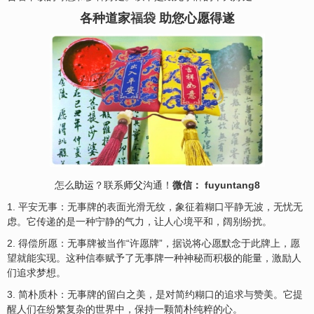
各种道家
福袋
助您心愿得遂
怎么
助运
？联系
师父
沟通！
微信： fuyuntang8
1. 平
安
无事：无事牌的表面光滑无纹，象征着糊口平静无波，无忧无
虑。它传递的是一种宁静的气力，让人心境平和，阔别纷扰。
2. 得偿所愿：无事牌被当作“许愿牌”，据说将心愿默念于此牌上，愿
望就能实现。这种信奉赋予了无事牌一种神秘而积极的能量，激励人
们追求梦想。
3. 简朴质朴：无事牌的留白之美，是对简约糊口的追求与赞美。它提
醒人们在纷繁复杂的世界中，保持一颗简朴纯粹的心。