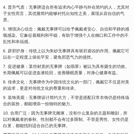
4. 晋升气质：无事牌适合所有追求内心平静与外在简约的人，尤其对
于女性而言，其优雅简约能够衬托出知性之美，展现从容自信的气
质。
5. 增强决心信念：佩戴无事牌可以给予佩戴者安心、自信和平静的感
慨感染。它象征着顺利和平稳，有助于增强个人在糊口和工作中的不
乱性和幸
福
感。
6. 辟邪护身：传统上以为朱砂无事牌具有
驱邪避凶
的作用。佩戴它可
以在一定程度上保佑平安，避免邪恶气力的侵扰。
7. 促进健康：某些材质的无事牌（如翡翠）被以为具有摄生的功效。
长期佩戴可以促进血液轮回，改善睡眠质量，对身心健康有益。
8. 传承文化：无事牌作为中国
传统文化
的一部门，佩戴它不仅是对美
的追求，更是对传统文化的尊重和传承。
9. 装饰美观：无事牌设计简约大方，不管是搭配日常衣饰仍是特殊场
合的装扮，都能增添一份独特的魅力。
10. 合用广泛：因为无事牌无雕琢，没有什么复杂的主题和雕刻，所
以对佩戴者的春秋、性别都不会有过多限制。不管是男性、女性仍是
白叟，都能找到适合自己的无事牌。