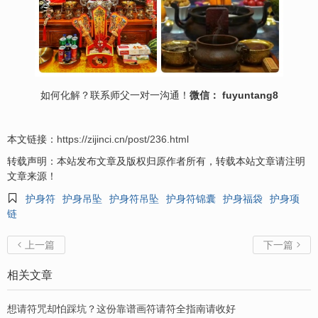
如何
化解
？联系师父一对一沟通！
微信： fuyuntang8
本文链接：
https://zijinci.cn/post/236.html
转载声明：本站发布文章及版权归原作者所有，转载本站文章请注明
文章来源！

护身符
护身吊坠
护身符吊坠
护身符锦囊
护身福袋
护身项
链
上一篇
下一篇


相关文章
想请符咒却怕踩坑？这份靠谱画符请符全指南请收好