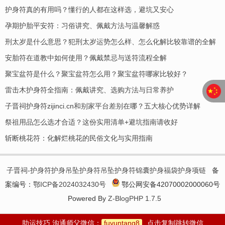
护身符真的有用吗？懂行的人都在这样选，避坑又安心
孕期护胎平安符：习俗讲究、佩戴方法与温馨解惑
刑太岁是什么意思？犯刑太岁运势怎么样、怎么化解比较靠谱的全解
安胎符在道教中如何使用？佩戴禁忌与送符流程全解
聚宝盆符是什么？聚宝盆符怎么用？聚宝盆符哪家比较好？
​雷击木护身符全指南：佩戴讲究、选购方法与日常养护
子晋祠护身符zijinci.cn和别家平台差别在哪？五大核心优势详解
祭祖用品怎么选才合适？这份实用清单+避坑指南请收好
斩断桃花符：化解烂桃花的民俗文化与实用指南
子晋祠-护身符护身吊坠护身符吊坠护身符锦囊护身福袋护身项链
备
案编号：
鄂ICP备2024032430号
鄂公网安备42070002000060号
Powered By
Z-BlogPHP 1.7.5
助运技巧 沟通师父微信：
fuyuntang8
点击复制跳转微信