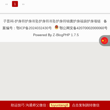
‹‹
1
››
子晋祠-护身符护身吊坠护身符吊坠护身符锦囊护身福袋护身项链
备
案编号：
鄂ICP备2024032430号
鄂公网安备42070002000060号
Powered By
Z-BlogPHP 1.7.5
助运技巧 沟通师父微信：
fuyuntang8
点击复制跳转微信