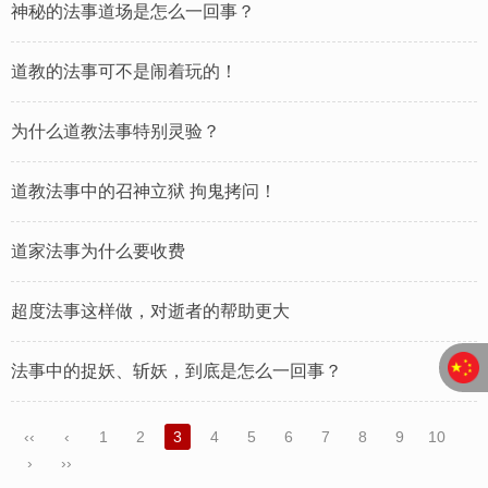
神秘的法事道场是怎么一回事？
道教的法事可不是闹着玩的！
为什么道教法事特别灵验？
道教法事中的召神立狱 拘鬼拷问！
道家法事为什么要收费
超度法事这样做，对逝者的帮助更大
法事中的捉妖、斩妖，到底是怎么一回事？
‹‹
‹
1
2
3
4
5
6
7
8
9
10
›
››