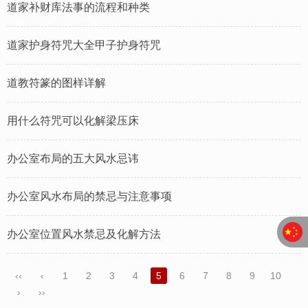
道家补财库法事的流程和种类
道家护身符咒大全甲子护身符咒
道教符篆的图样详解
用什么符咒可以化解梁压床
办公室布局的五大风水忌讳
办公室风水布局的禁忌与注意事项
办公室位置风水禁忌及化解方法
‹‹
‹
1
2
3
4
5
6
7
8
9
10
›
››