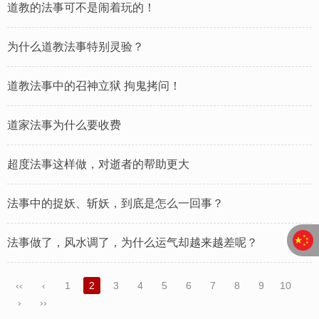
道教的法事可不是闹着玩的！
为什么道教法事特别灵验？
道教法事中的召神立狱 拘鬼拷问！
道家法事为什么要收费
超度法事这样做，对逝者的帮助更大
法事中的捉妖、斩妖，到底是怎么一回事？
法事做了，风水调了，为什么运气却越来越差呢？
‹‹
‹
1
2
3
4
5
6
7
8
9
10
›
››