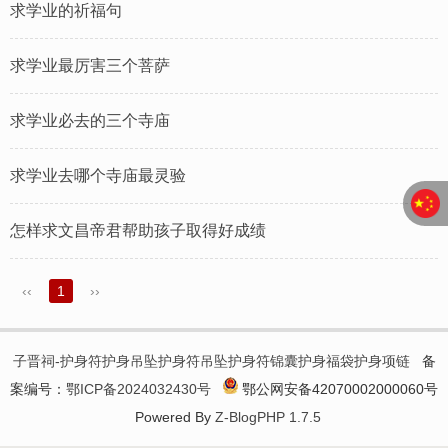
求学业的祈福句
求学业最厉害三个菩萨
求学业必去的三个寺庙
求学业去哪个寺庙最灵验
怎样求文昌帝君帮助孩子取得好成绩
‹‹
1
››
子晋祠-护身符护身吊坠护身符吊坠护身符锦囊护身福袋护身项链
备
案编号：
鄂ICP备2024032430号
鄂公网安备42070002000060号
Powered By
Z-BlogPHP 1.7.5