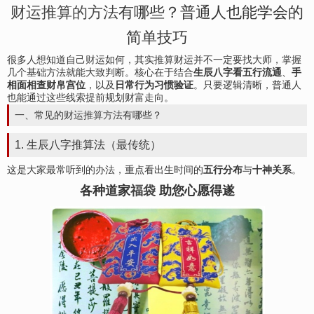
财运推算的方法
有哪些？普通人也能学会的
简单技巧
很多人想知道自己
财
运如何，其实推算财运并不一定要找大师，掌握
几个基础方法就能大致判断。核心在于结合
生辰八字看五行流通
、
手
相面相查财帛宫位
，以及
日常行为习惯验证
。只要逻辑清晰，普通人
也能通过这些线索提前规划财富走向。
一、常见的
财运推算方法
有哪些？
1. 生辰八字推算法（最传统）
这是大家最常听到的办法，重点看出生时间的
五行分布
与
十神关系
。
各种道家
福袋
助您心愿得遂