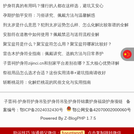
护身符真的有用吗？懂行的人都在这样选，避坑又安心
孕期护胎平安符：习俗讲究、佩戴方法与温馨解惑
刑太岁是什么意思？犯刑太岁运势怎么样、怎么化解比较靠谱的全解
安胎符在道教中如何使用？佩戴禁忌与送符流程全解
聚宝盆符是什么？聚宝盆符怎么用？聚宝盆符哪家比较好？
​雷击木护身符全指南：佩戴讲究、选购方法与日常养护
子晋祠护身符zijinci.cn和别家平台差别在哪？五大核心优势详解
祭祖用品怎么选才合适？这份实用清单+避坑指南请收好
斩断桃花符：化解烂桃花的民俗文化与实用指南
子晋祠-护身符护身吊坠护身符吊坠护身符锦囊护身福袋护身项链
备
案编号：
鄂ICP备2024032430号
鄂公网安备42070002000060号
Powered By
Z-BlogPHP 1.7.5
助运技巧 沟通师父微信：
fuyuntang8
点击复制跳转微信