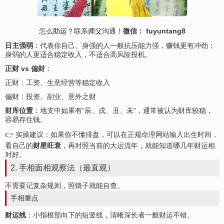
怎么
助运
？联系
师父
沟通！
微信： fuyuntang8
日主强弱
：代表你自己。身强的人一般抗压能力强，赚钱更有冲劲；
身弱的人更适合稳定收入，不适合高
风险
投机。
正财 vs
偏财
：
正财：工资、生意经营等稳定收入
偏财：投资、
副业
、意外之财
财库
位置
：地支中如果有“辰、戌、丑、未”，通常被认为财库较稳，
容易存住钱。
👉 实操建议：如果你不懂排盘，可以在正规
命理
网站输入出生时间，
看自己的
财星旺衰
，再对照当前的大运流年，就能知道哪几年财运相
对好。
2. 手相面相观察法（最直观）
不需要记复杂规则，照镜子就能自查。
手相重点
财运线
：小指根部向下的短竖线，清晰深长者一般财运不错。