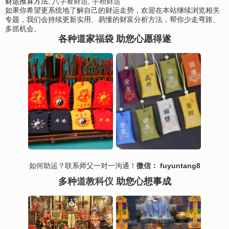
财运推算方法
,
八字看财运
,
手相财运
如果你希望更系统地了解自己的财运走势，欢迎在本站继续浏览相关
专题，我们会持续更新实用、易懂的财富分析方法，帮你少走弯路、
多抓机会。
各种道家
福
袋 助您心愿得遂
如何助运？联系师父一对一沟通！
微信： fuyuntang8
多种
道教科仪
助您心想事成