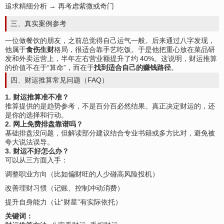
追求精细分析 → 再考虑紫微或奇门
三、真实案例参考
一位做餐饮的朋友，之前总觉得自己运气一般。后来通过八字发现，
他属于
食伤生财
格局，很适合靠手艺吃饭。于是他把重心放在菜品研
发和外卖运营上，半年左右营业额提升了约 40%。这说明，财运推算
的价值不在于“算命”，而在于
找到适合自己的赚钱路径
。
四、财运推算常见问题（FAQ）
1. 财运推算准不准？
推算提供的是趋势参考，不是百分百必然结果。真正决定财运的，还
是你的选择和行动。
2. 网上免费排盘靠谱吗？
基础排盘没问题，但解读部分建议结合专业书籍或多方比对，避免被
夸大说法误导。
3. 财运不好怎么办？
可以从三方面入手：
调整职业方向（比如偏财旺的人少碰高风险投机）
改善
理财习惯
（记账、控制冲动消费）
提升自身能力（让“财星”有实际依托）
关键词：