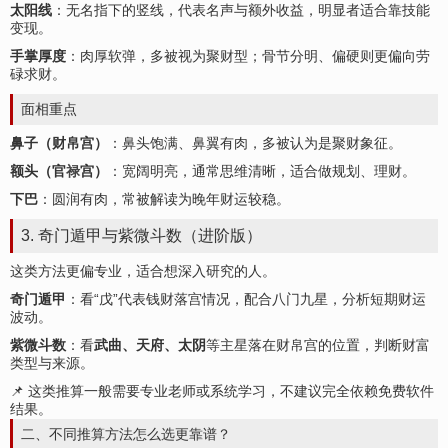
太阳线
：无名指下的竖线，代表名声与额外收益，明显者适合靠技能
变现。
手掌厚度
：肉厚软弹，多被视为聚财型；骨节分明、偏硬则更偏向劳
碌求财。
面相重点
鼻子（财帛宫）
：鼻头饱满、鼻翼有肉，多被认为是聚财象征。
额头（官
禄
宫）
：宽阔明亮，通常思维清晰，适合做规划、理财。
下巴
：圆润有肉，常被解读为晚年财运较稳。
3. 奇门遁甲与紫微斗数（进阶版）
这类方法更偏专业，适合想深入研究的人。
奇门遁甲
：看“戊”代表钱财落宫情况，配合八门九星，分析短期财运
波动。
紫微斗数
：看
武曲、天府、太阴
等主星落在财帛宫的位置，判断财富
类型与来源。
📌 这类推算一般需要专业老师或系统学习，不建议完全依赖免费软件
结果。
二、不同推算方法怎么选更靠谱？