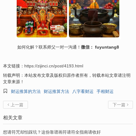
如何
化解
？联系师父一对一沟通！
微信： fuyuntang8
本文链接：
https://zijinci.cn/post/4193.html
转载声明：本站发布文章及版权归原作者所有，转载本站文章请注明
文章来源！

财运推算的方法
财运推算方法
八字看财运
手相财运
上一篇
下一篇


相关文章
想请符咒却怕踩坑？这份靠谱画符请符全指南请收好