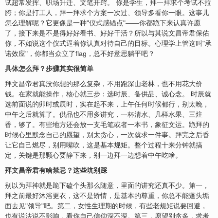
试超常发挥、
职场
升迁、文笔开窍。 你是学生，拜一拜求个考试不拉
胯；你是打工人，拜一拜求个方案一次过、领导多看你一眼。这事儿
怎么理解呢？它更像是一种"
仪式感
锚点"——你都跪下来认真许愿
了，接下来是不是得好好看书、好好干活？所以与其说文昌帝君保佑
你，不如说这个仪式逼着你认真对待自己的目标。心理学上管这叫"承
诺效应"，你都当众立了flag，总不好意思躺平吧？
具体怎么拜？步骤其实很简单
拜文昌帝君真没你想的那么复杂，不用跑深山老林，也不用花大价
钱。在家就能操作，核心就三步：选时辰、备供品、诚心念。 时辰就
选前面说的卯时或辰时，实在起不来，上午任何时候都行，别太晚，
中午之后就算了。供品也不用多讲究，一杯清水、几样水果、三炷
香，够了。有些地方还会放一支毛笔或者一本书，象征文运。跪拜的
时候心里默念自己的愿望，别太贪心，一次就求一件事。拜完之后香
让它自己燃尽，别用嘴吹，这是基本规矩。整个过程十来分钟就搞
定，关键是那颗心要静下来，别一边拜一边想着中午吃啥。
拜文昌帝君有啥
禁忌
？这些坑别踩
别以为拜神就是跪下磕个头那么随意，里面的讲究还真不少。第一，
拜之前最好沐浴更衣，这不是矫情，是基本的尊重，你总不能蓬头垢
面去见"领导"吧。第二，女性生理期的时候，有些老规矩说要回避，
也有说法说不影响，看你自己信仰深不深。第三，愿望别贪多，求考