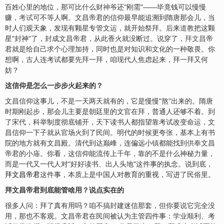
百姓心里的地位，那可比什么
财神
爷还"刚需"——毕竟钱可以慢慢
赚，
考试
可不等人啊。文昌帝君的信仰最早能追溯到隋唐那会儿，当
时人们观天象，发现有颗星专管文运，就开始祭拜。后来
道教
把这颗
星"封神"了，封成文昌帝君，从此香火就没断过。说穿了，
拜文昌
帝
君就是给自己求个心理加持，同时也是对知识和文化的一种敬畏。你
想啊，古人连考试都要先拜一拜，咱现代人焦虑起来，拜一拜又何
妨？
这信仰是怎么一步步火起来的？
文昌信仰这事儿，不是一天两天就有的，它是慢慢"熬"出来的。隋唐
时期刚起步，那会儿主要是朝廷里的文官在拜，普通人还够不着。到
了宋代，科举制度彻底铺开，天下读书人都指望靠考试改变命运，文
昌信仰一下子就从官场火到了民间。明代的时候更夸张，基本上有书
院的地方就有文昌殿。清代到达巅峰，连偏远小
镇
都能找到
供奉
文昌
帝君的小庙。你看，这信仰能流传上千年，靠的不是什么神秘力量，
而是一代又一代人对"好好读书、出人头地"这件事的执念。说到底，
拜文昌帝君
这件事，本质上是中国人对教育的重视，写进了民俗里。
拜文昌帝君到底能管啥用？说点实在的
很多人问：拜了真有用吗？咱不搞封建迷信那套，但你要说它完全没
用，那也不客观。文昌帝君在民间被认为主管四件事：
学业顺利
、考