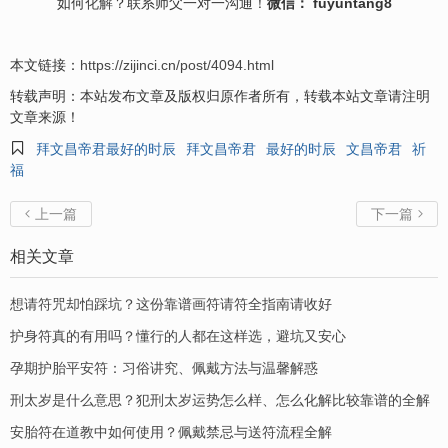
如何
化解
？联系师父一对一沟通！
微信： fuyuntang8
本文链接：
https://zijinci.cn/post/4094.html
转载声明：本站发布文章及版权归原作者所有，转载本站文章请注明
文章来源！

拜文昌帝君最好的时辰
拜文昌帝君
最好的时辰
文昌帝君
祈
福
上一篇
下一篇


相关文章
想请符咒却怕踩坑？这份靠谱画符请符全指南请收好
护身符真的有用吗？懂行的人都在这样选，避坑又安心
孕期护胎平安符：习俗讲究、佩戴方法与温馨解惑
刑太岁是什么意思？犯刑太岁运势怎么样、怎么化解比较靠谱的全解
安胎符在道教中如何使用？佩戴禁忌与送符流程全解