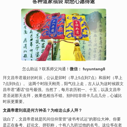
各种道家
福袋
助您心愿得遂
怎么助运？联系师父沟通！
微信： fuyuntang8
拜文昌帝君
最好的时辰
，公认是卯时（早上5点到7点）和辰时（早上
7点到9点）。 这两个时段天刚亮，阳气往上走，古人认为这时候跟
文
昌帝君
"通话"信号最强。当然了，每月农历初一、十五，以及
文昌帝
君圣诞
那天去拜，效果也相当不错。别纠结非得卡几点几分，心诚比
时辰更重要。
文昌帝君
到底是何方神圣？为啥这么多人拜？
说白了，文昌帝君就是
民间信仰
里管"读书
考试运
"的那位大神。你要
是正在备考、赶论文、拼职称，十有八九听过他的名号。这位爷在老