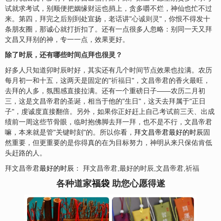
试就求考试，别顺便把姻缘
财
运也捎上，贪多嚼不烂，神仙也忙不过
来。第四，拜完之后别到处宣扬，老话讲"
心诚则灵
"，你恨不得发十
条朋友圈，那诚心就打折扣了。还有一点很多人忽略：别同一天又拜
文昌又拜别的神，专一一点，效果更好。
除了时辰，还有哪些时间点拜也很灵？
好多人只知道卯时辰时好，其实还有几个时间节点效果也拉满。农历
每月初一和十五，这两天是固定的"
祈福
日"，文昌帝君的香火最旺，
去拜的人多，氛围感直接拉满。还有一个重磅日子——农历二月初
三，这是文昌帝君的圣诞，相当于他的"生日"，这天去拜属于"正日
子"，虔诚度直接翻倍。另外，如果你正好赶上自己考试前三天、出成
绩前一周这些节骨眼，临时抱佛脚去拜一拜，也不是不行，文昌帝君
嘛，本来就是管"关键时刻"的。所以你看，
拜文昌帝君最好的时辰
固
然重要，但更重要的是你得真的在为目标努力，神明从来只保佑肯低
头赶路的人。
拜文昌帝君
最好的时辰
： 拜文昌帝君,最好的时辰,文昌帝君,祈
福
各种道家
福袋
助您心愿得遂