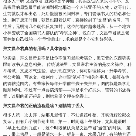
很多人一听"文昌帝君"就觉得是个神仙，其实这位的来头可不小。文
昌帝君的原型最早能追溯到蜀地那边一个叫张亚子的人物，这哥们儿
生前就以才学出名，死后慢慢被民间封神，专门管读书人的功名和仕
途。到了唐宋时期，朝廷也跟着认可，直接给封了"文昌"的名号。再
往后，元明清几个朝代反复加封，这位的地位越来越高，从一个地方
小神变成了全国读书人都认的"考试之神"。说白了，文昌帝君就是老
百姓给自己找的一个"学业靠山"，求的就是个心
安
和好彩头。
拜文昌帝君真的有用吗？具体管啥？
说实话，拜文昌帝君不是让你不复习就能考满分，但它管的东西确实
跟咱读书人息息相关。 传统说法里，文昌帝君主管的是功名
禄
位、科
举考试、文思才气这些。放到现在来说，你可以理解为：升学考试、
考公考编、写论文、搞创作，这些跟"笔杆子"相关的事儿，都算在他
的管辖范围内。有些家长每年开学前带孩子去拜拜，图的就是新学期
顺顺利利。不过有一点要搞清楚——拜是求个好兆头，该背的书还得
背，该刷的题还得刷，别把希望全押在烧香上。
拜文昌帝君的正确流程是啥？别搞错了丢人
很多人第一次去拜，站那儿就懵了，不知道该咋整。其实流程没那么
复杂，但有几个细节别出错。第一，时间选上午最好，尤其是辰时
（早上七点到九点），这个时段被认为是文昌帝君"当值"的时候。 第
二，带上供品，一般是清水一杯、鲜花一束、水果几样，有的地方还