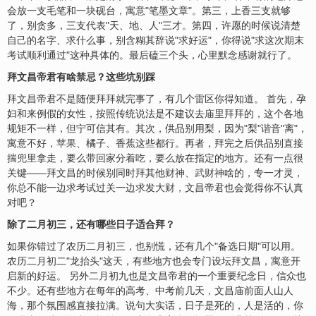
会放一支毛笔和一块砚台，寓意"笔墨文章"。第三，上香三支就够
了，别贪多，三支代表"天、地、人"三才。第四，许愿的时候说清楚
自己的名字、求什么事，别含糊其辞说"求好运"，你得说"求这次期末
考试顺利
通过"这种具体的。最后磕三个头，心里默念感谢就行了。
拜文昌帝君有啥
禁忌
？这些坑别踩
拜文昌帝君不是随便拜拜就完事了，有几个雷区你得知道。 首先，孕
妇和来例假的女性，按照传统说法是不建议去庙里拜拜的，这个各地
规矩不一样，但宁可信其有。其次，供品别用梨，因为"梨"谐音"离"，
寓意不好，
苹果
、橘子、香蕉这些都行。再者，拜完之后供品别直接
揣兜里拿走，要么带回家分着吃，要么放在指定的地方。还有一点很
关键——拜文昌的时候别同时拜其他
财神
、
武财神
啥的，专一才灵，
你总不能一边求考试过关一边求发大
财
，文昌帝君也会觉得你不认真
对吧？
除了二月初三，还有哪些日子适合拜？
如果你错过了农历二月初三，也别慌，还有几个"备选日期"可以用。
农历二月初二"龙抬头"这天，有些地方也会专门设坛拜文昌，寓意开
启新的好运。 另外二月初九也是文昌帝君的一个重要纪念日，信众也
不少。还有些地方在每年的高考、中考前几天，文昌庙前面人山人
海，那个氛围感直接拉满。说句大实话，日子是死的，人是活的，你