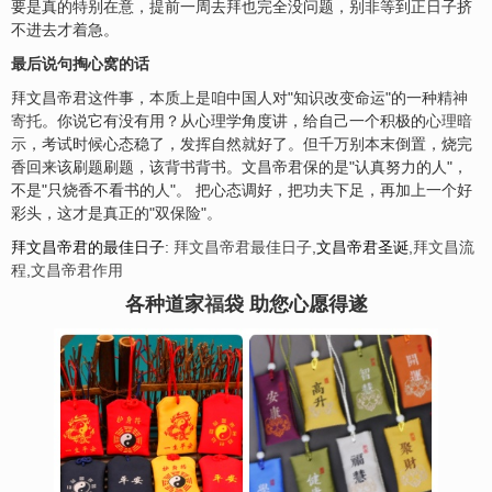
要是真的特别在意，提前一周去拜也完全没问题，别非等到正日子挤
不进去才着急。
最后说句掏心窝的话
拜文昌帝君这件事，本质上是咱中国人对"知识改变命运"的一种
精神
寄托
。你说它有没有用？从心理学角度讲，给自己一个积极的
心理暗
示
，考试时候心态稳了，发挥自然就好了。但千万别本末倒置，烧完
香回来该刷题刷题，该背书背书。文昌帝君保的是"认真努力的人"，
不是"只烧香不看书的人"。 把心态调好，把功夫下足，再加上一个好
彩头，这才是真正的"双保险"。
拜文昌帝君的最佳日子
:
拜文昌帝君最佳日子
,
文昌帝君圣诞
,
拜文昌流
程
,
文昌帝君作用
各种道家
福
袋 助您心愿得遂