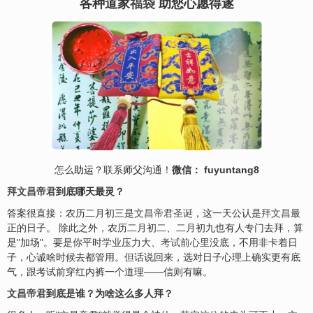
各种道家
福袋
助您心愿得遂
怎么
助运
？联系
师父
沟通！
微信： fuyuntang8
拜文昌帝君
到底哪天最灵？
答案很直接：农历二月初三是
文昌帝君圣诞
，这一天公认是
拜文昌
最
正的日子。 除此之外，农历二月初二、二月初九也有人专门去拜，算
是"加场"。要是你平时
学业
压力大、
考试
前心里没底，不用非卡着日
子，心诚啥时候去都管用。但话说回来，选对日子心理上确实更有底
气，跟考试前穿红内裤一个道理——信则有嘛。
文昌帝君
到底是谁？为啥这么多人拜？