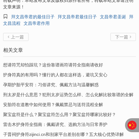
转载声明：本站发布文章及版权归原作者所有，转载本站文章请注明
文章来源！

拜文昌帝君的最佳日子
拜文昌帝君最佳日子
文昌帝君圣诞
拜
文昌流程
文昌帝君作用
上一篇
下一篇


相关文章
想请符咒却怕踩坑？这份靠谱画符请符全指南请收好
护身符真的有用吗？懂行的人都在这样选，避坑又安心
孕期护胎平安符：习俗讲究、佩戴方法与温馨解惑
刑太岁是什么意思？犯刑太岁运势怎么样、怎么化解比较靠谱的全解
安胎符在道教中如何使用？佩戴禁忌与送符流程全解
聚宝盆符是什么？聚宝盆符怎么用？聚宝盆符哪家比较好？
​雷击木护身符全指南：佩戴讲究、选购方法与日常养护
子晋祠护身符zijinci.cn和别家平台差别在哪？五大核心优势详解