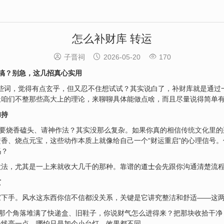
怎么补财库 转运



子晋祠
2026-05-20
170
搞？别急，这几招真心实用
”这些词，觉得有点玄乎，但又忍不住想试试？其实说白了，补
财
库就是通过
天咱们不整那些高大上的理论，来聊聊具体能做点啥，而且尽量说得简单
加持
是要烧香磕头、请神作法？其实没那么复杂。如果你真的相信
传统文化
里的
香、烧点元宝，这些动作本质上就像给自己一个“财运重启”的心理信号
吗？
做法，尤其是一上来就收大几千的那种。靠谱的
道士
会先跟你沟通清楚流程
玄
家下手。风水这东西你信不信都没关系，关键是它讲究整洁和舒适——这
那个角落堆满了快递盒、旧鞋子，你说财气怎么进得来？把那块收拾干净
光线亮一点，哪怕只是加个小台灯，效果都不同。