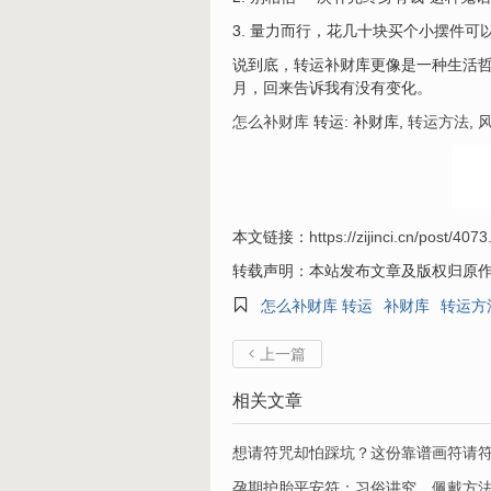
3. 量力而行，花几十块买个小摆件可
说到底，转运补财库更像是一种生活
月，回来告诉我有没有变化。
怎么补财库
转运: 补财库,
转运方法
,
本文链接：
https://zijinci.cn/post/4073
转载声明：本站发布文章及版权归原

怎么补财库 转运
补财库
转运方
上一篇

相关文章
想请符咒却怕踩坑？这份靠谱画符请
孕期护胎平安符：习俗讲究、佩戴方