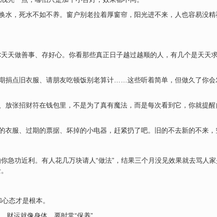
得换水，死水不如不养。窗户别老拉着厚窗帘，阳光进不来，人也容易没
你天天做善事、存好心。你看那些真正日子越过越顺的人，有几个是天天
定期捐点旧衣服、请朋友吃顿饭别老算计……这些听着简单，但做久了你
、放张
招财符
在钱包里，不是为了真有魔法，而是每次看到它，你就提醒自
穿的衣服、过期的票据、坏掉的小电器，赶紧扔了吧。旧的不去新的不来
你急功近利。有人花几万块请人“做法”，结果三个月没见效果就去骂人
士。
和心态才是根本。
话，财运就像身体，要时常“保养”。