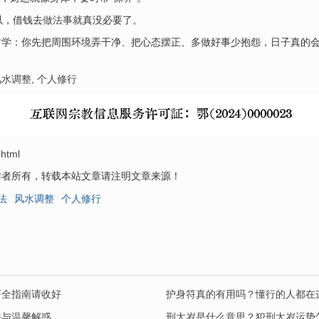
以，借钱去
做法事
就真没必要了。
哲学：你先把周围环境弄干净、把心态摆正、多做好事少抱怨，日子真的
风水调整
,
个人修行
.html
作者所有，转载本站文章请注明文章来源！
法
风水调整
个人修行
符全指南请收好
护身符真的有用吗？懂行的人都在
法与温馨解惑
刑太岁是什么意思？犯刑太岁运势