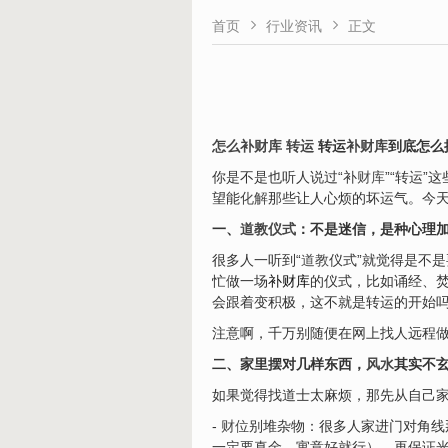


首页
行业资讯
正文
怎么补财库 转运
转运
补财库
到底怎么
你是不是也听人说过“补
财库
”“转运
望能
化解
那些让人心烦的坏运气。今
一、
道教仪式
：不是迷信，是种心理
很多人一听到“
道教
仪式”就觉得是不
忙做一场
补财库
的仪式，比如诵经、焚
会跟着变积极，这不就是转运的开始
注意啊，千万别随便在网上找人远程
二、家里摆对几样东西，
风水
其实不
如果觉得找道士太麻烦，那先从自己
-
财位
别堆杂物：很多人家进门对角线
一定要真金，寓意好就行），再保证