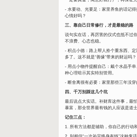
- 水要动、光要足：家里养鱼的话记
心情好吗？
三、靠自己日常修行，才是最稳的路
说句实在话，再厉害的仪式也抵不过
不浪费、心态也稳。
- 积点小德：路上帮人拎个重东西、
多了。这不就是“善缘”带来的财运吗？
- 用点小物件提醒自己：戴个水晶手串
种
心理暗示
其实特别管用。
- 断舍离很有必要：家里那些三年没
四、千万别踩这几个坑
最后说点大实话。补财库这件事，最怕
暴富，那全世界最有钱的人应该是道
记住三点：
1. 所有方法都是辅助，你自己的行动
2. 别相信“一次补完终身有钱”这种鬼