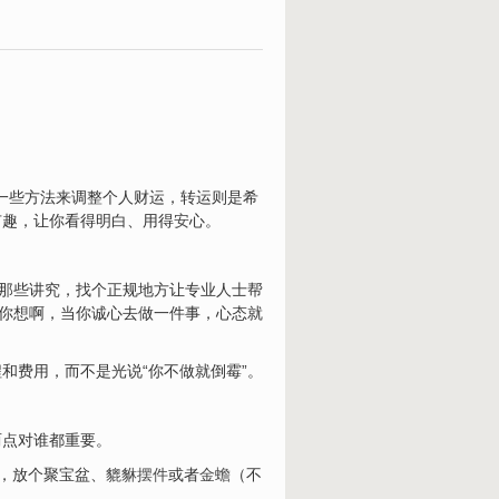
一些方法来调整个人财运，转运则是希
有趣，让你看得明白、用得
安
心。
那些讲究，找个正规地方让专业人士帮
。你想啊，当你诚心去做一件事，心态就
和费用，而不是光说“你不做就倒霉”。
两点对谁都重要。
，放个聚宝盆、
貔貅
摆件
或者
金蟾
（不