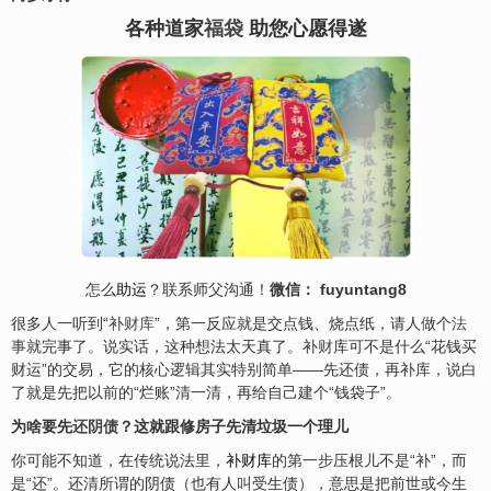
各种道家
福袋
助您心愿得遂
怎么
助运
？联系师父沟通！
微信： fuyuntang8
很多人一听到“补
财库
”，第一反应就是交点钱、烧点纸，请人做个
法
事
就完事了。说实话，这种想法太天真了。补
财
库可不是什么“花钱买
财运”的交易，它的核心逻辑其实特别简单——先还债，再补库，说白
了就是先把以前的“烂账”清一清，再给自己建个“钱袋子”。
为啥要先
还阴债
？这就跟修房子先清垃圾一个理儿
你可能不知道，在传统说法里，
补财库
的第一步压根儿不是“补”，而
是“还”。还清所谓的阴债（也有人叫受生债），意思是把前世或今生