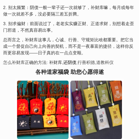
2. 别太频繁：阴债一般一辈子还一次就够了，补财库嘛，每月或每年
做一次就差不多，没必要隔三差五折腾。
3. 别求偏财：前面说过了，老老实实赚正财、正道求财，别想着走歪
门邪道，不然真容易出事。
总而言之，补财库这事儿，心诚、行善、守规矩比啥都重要。把它当
成一个督促自己向上向善的契机，而不是一夜暴富的捷径，这样你反
而更容易发现——日子真的在一点点变顺。
怎么补财库
正确的方法: 补财库,
还阴债
,
行善积德
,
道教科仪
各种道家
福袋
助您心愿得遂