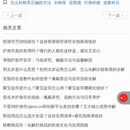

怎么补财库正确的方法
补财库
还阴债
行善积德
道教科仪
上一篇
下一篇


相关文章
想请符咒却怕踩坑？这份靠谱画符请符全指南请收好
护身符真的有用吗？懂行的人都在这样选，避坑又安心
孕期护胎平安符：习俗讲究、佩戴方法与温馨解惑
刑太岁是什么意思？犯刑太岁运势怎么样、怎么化解比较靠谱的全解
安胎符在道教中如何使用？佩戴禁忌与送符流程全解
聚宝盆符是什么？聚宝盆符怎么用？聚宝盆符哪家比较好？
​雷击木护身符全指南：佩戴讲究、选购方法与日常养护
子晋祠护身符zijinci.cn和别家平台差别在哪？五大核心优势详解
祭祖用品怎么选才合适？这份实用清单+避坑指南请收好
斩断桃花符：化解烂桃花的民俗文化与实用指南