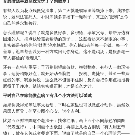
光靠做
法事
就高枕无忧了？别做梦了
有些人以为花点钱做完法事，第二天就能躺家里等钱掉下来。我跟你
说，这想法害死人。补财库顶多算播下一颗种子，真正的“肥料”是你
自己的善念和善行。
怎么理解呢？说白了就是多做好事、多积德。孝敬父母、帮帮身边有
困难的人、捐点钱给需要帮助的孩子……这些看起来不起眼的小事，
其实都是在给你的“财库”浇水施肥。你布施出去的每一分钱、每一个
善举，迟早都会以另一种方式回到你身边。这不是鸡汤，是很多老一
辈人都信的“老理儿”。
还有一点特别重要：千万别指望靠
偏财
、
横财
翻身。有些人一做玩法
事，
运势
稍微好点，就开始动歪脑筋——投机、走捷径、甚至干些踩
红线的事。我跟你说，这么做不但留不住财，反而会把你那点
福
报折
腾得干干净净。踏踏实实赚正财，才是长久之计。
平时自己在家能做点啥？有几个小方法可以试试
如果你觉得光等法事太被动，平时在家里也可以做点小动作，虽然效
果因人而异，但至少图个心
安
、讨个吉利。
比如
五路财神
阵这个老法子：找张红纸，画上五个不同颜色的圆圈
（代表五行），中间画个太极图，再摆上几枚古铜钱（有人用五帝
钱），放在玄关或者餐桌下面。说白了就是给自己一个
心理暗示
——