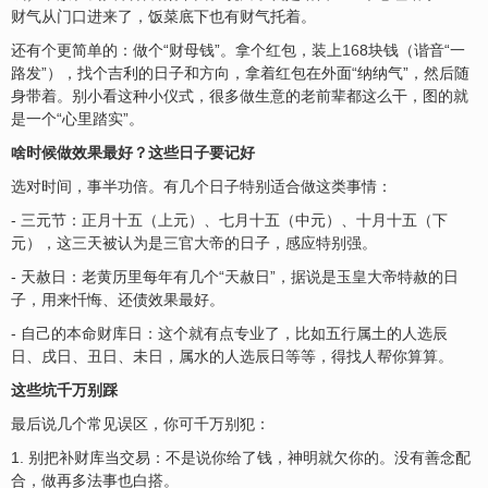
财气从门口进来了，饭菜底下也有财气托着。
还有个更简单的：做个“财母钱”。拿个红包，装上
16
8块钱（谐音“一
路发”），找个吉利的日子和方向，拿着红包在外面“纳纳气”，然后随
身带着。别小看这种小仪式，很多做生意的老前辈都这么干，图的就
是一个“心里踏实”。
啥时候做效果最好？这些日子要记好
选对时间，事半功倍。有几个日子特别适合做这类事情：
- 三元节：正月十五（上元）、七月十五（中元）、十月十五（下
元），这三天被认为是三官大帝的日子，感应特别强。
- 天赦日：老黄历里每年有几个“天赦日”，据说是玉皇大帝特赦的日
子，用来忏悔、还债效果最好。
- 自己的本命财库日：这个就有点专业了，比如五行属土的人选辰
日、戌日、丑日、未日，属水的人选辰日等等，得找人帮你算算。
这些坑千万别踩
最后说几个常见误区，你可千万别犯：
1. 别把补财库当交易：不是说你给了钱，神明就欠你的。没有善念配
合，做再多法事也白搭。