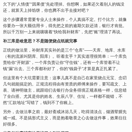
欠下的“人情债”“因果债”先处理掉。你想啊，如果还欠着别人的钱没
还，就算天上掉馅饼，你也腾不出手去接对吧？
这个步骤通常需要专业人士来操作，个人真搞不定。打个比方，就像
你要办一张大额信用卡，得先把之前的逾期欠款还清，银行才肯批。
所以千万别一上来就嚷嚷着“快给我补财库”，先把“账”理清了再说。
补三库是啥意思？不是随便烧点纸就完事
正统的做法里，补财库其实补的是三个“仓库”——天库、地库、水库
（有的流派叫阴库、阳库）。听着玄乎？其实道理很简单：一个库负
责给你“开财源”，一个库负责让你“守住钱”，还有一个库管着不让
钱“漏”出去。三个库都补好了，你的“钱袋子”才算是真正扎紧了。
但这里有个大坑需要注意：这事儿真不是自己在家里烧点元宝、念叨
几句就能搞定的。
正规流程
得由有资质的师傅来操作，要写疏文、上
表、请神明做主，就跟咱们去银行办业务得填正规表格一样，信息错
了全白搭。尤其是你的姓名、生辰八字、住址，一样都不能错，不
然“汇款地址”写错了，钱到不了你账上。
另外，去
做法事
之前，最好斋戒沐浴几天，吃得清淡点，烟酒荤腥先
戒一戒。不是搞形式主义，而是抱着敬畏之心去做这件事，效果往往
好很多。