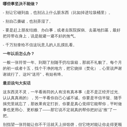
哪些事坚决不能做？
- 别让它碰到血，也别沾上什么脏东西（比如掉进垃圾桶里）。
- 别自己撕破，也别弄湿了。
- 要是赶上朋友结婚、办白事，或者去医院探病、去墓地扫墓，最好
把符带在身上，说是能避一避不好的煞气。
- 千万别拿给不信这玩意儿的人乱摸乱看。
一年以后怎么办？
一般一张符管一年。到期了别随手扔垃圾箱，那就不礼貌了。每个月
的初一或者十五，找个干净的地方，把它烧掉（焚化），心里说声谢
谢就行了。这叫“送符”，有始有终。
最后说句大实话
这东西灵不灵，一半看画符的人有没有真本事（是不是正经开过光、
认认真真画的），另一半看你自己心诚不诚。你要是半信半疑、随手
揣兜里就忘了，那效果肯定打折。你要是真心觉得它能帮你，平时做
事也更用心、更积极了——那它说不定就真的帮你把好运“推”了一
把。
别指望一张符能让你不干活就天上掉馅饼，但它绝对能让你走得更顺