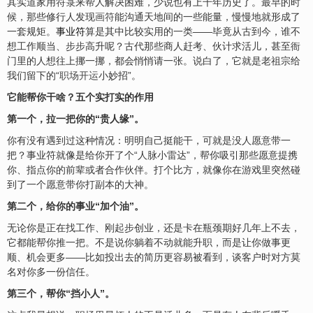
其实道家用符箓来帮人解决困难，少说也有上千年历史了。最早的时
候，那些修行人发现
画符
能沟通天地间的一些能量，慢慢地就形成了
一套规矩。
事业符
算是其中比较实用的一类——毕竟从古到今，谁不
想工作顺当、步步高升呢？古代那些商人赶考、伙计求活儿，甚至衙
门里的人想往上挪一挪，都会悄悄请一张。说白了，它就是老祖宗给
我们留下的“
职场开运
小妙招”。
它能帮你干啥？五个实打实的作用
第一个，拉一把你的“贵人缘”。
你有没有遇到过这种情况：明明自己挺能干，可就是没人愿意带一
把？事业符就像是给你开了个“人脉小雷达”，帮你吸引那些愿意提携
你、指点你的前辈或者合作伙伴。打个比方，就像你在游戏里突然碰
到了一个愿意带你打副本的大神。
第二个，给你的事业“加个油”。
无论你是正在找工作、刚起步创业，还是卡在瓶颈期好几年上不去，
它都能帮你推一把。不是说你躺着不动就能升职，而是让你做事更
顺、机会更多——比如投出去的简历更容易被看到，谈客户时对方莫
名对你多一份信任。
第三个，帮你“挡小人”。