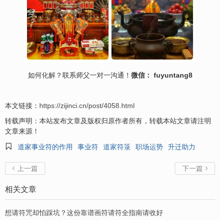
如何
化解
？联系师父一对一沟通！
微信： fuyuntang8
本文链接：
https://zijinci.cn/post/4058.html
转载声明：本站发布文章及版权归原作者所有，转载本站文章请注明
文章来源！

道家事业符的作用
事业符
道家符箓
职场运势
升迁助力
上一篇
下一篇


相关文章
想请符咒却怕踩坑？这份靠谱画符请符全指南请收好