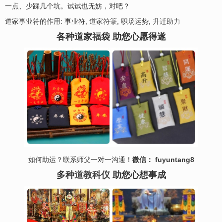
一点、少踩几个坑。试试也无妨，对吧？
道家
事业符的作用
: 事业符,
道家符箓
,
职场运势
,
升迁助力
各种道家
福
袋 助您心愿得遂
如何助运？联系师父一对一沟通！
微信： fuyuntang8
多种
道教科仪
助您心想事成