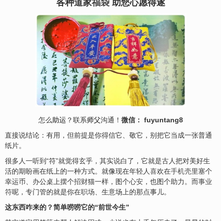
各种道家
福袋
助您心愿得遂
怎么
助运
？联系
师父
沟通！
微信： fuyuntang8
直接说结论：有用，但前提是你得信它、敬它，别把它当成一张普通
纸片。
很多人一听到“符”就觉得玄乎，其实说白了，它就是古人把对美好生
活的期盼画在纸上的一种方式。就像现在年轻人
喜
欢在
手机壳
里塞个
幸运币、办公桌上摆个
招财
猫一样，图个心
安
，也图个助力。而
事业
符
呢，专门管的就是你在
职场
、生意场上的那点事儿。
这东西咋来的？简单唠唠它的“前世今生”