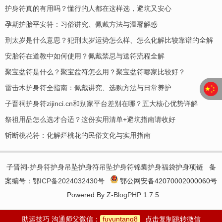
护身符真的有用吗？懂行的人都在这样选，避坑又安心
孕期护胎平安符：习俗讲究、佩戴方法与温馨解惑
刑太岁是什么意思？犯刑太岁运势怎么样、怎么化解比较靠谱的全解
安胎符在道教中如何使用？佩戴禁忌与送符流程全解
聚宝盆符是什么？聚宝盆符怎么用？聚宝盆符哪家比较好？
​雷击木护身符全指南：佩戴讲究、选购方法与日常养护
子晋祠护身符zijinci.cn和别家平台差别在哪？五大核心优势详解
祭祖用品怎么选才合适？这份实用清单+避坑指南请收好
斩断桃花符：化解烂桃花的民俗文化与实用指南
子晋祠-护身符护身吊坠护身符吊坠护身符锦囊护身福袋护身项链
备
案编号：
鄂ICP备2024032430号
鄂公网安备42070002000060号
Powered By
Z-BlogPHP 1.7.5
助运技巧 沟通师父微信：
fuyuntang8
点击复制跳转微信