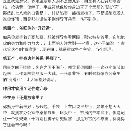
这点我最想说。职场里最烦人的不是活儿多，而是有人在背后嚼舌
根、抢功劳、使绊子。事业符就像给你身边罩了个无形的“防护罩”，
那些乱七八糟的口舌是非、排挤陷害，能挡就挡了。不是说彻底没人
说你坏话，而是那些话传不到领导耳朵里，伤不到你。
第四个，催旺你的“升迁运”。
如果你就等着升职加薪、想被领导多看两眼，那它特别管用。它能把
你的努力和能力放大，让上面的人注意到——“哎，这小子靠谱！” 古
代管这个叫“催官贵”，现在嘛，就是帮你争个主管、当个经理。
第五个，把身边的关系“捋顺了”。
同事之间不呛呛，客户之间不闹心，领导看你顺眼——这些小细节加
起来，工作氛围能舒服一大截。一张事业符，有时候就像办公室里
的“润滑油”，让大家都好说话。
咋用才管用？记住这几条
带在身上还是放家里？
你贴身带着最好，放钱包、手袋、上衣口袋里都行。如果不想天天
带，就搁在办公室书桌抽屉里、床头柜上、书房的书本底下。但是记
住一个铁规矩：千万别往裤子后兜里塞，那是对它的不尊重，你觉得
它还会帮你吗？