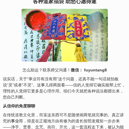
各种道家
福袋
助您心愿得遂
怎么助运？联系师父沟通！
微信： fuyuntang8
说实话，关于“
事业符
有没有用”这个问题，还真不能一句话就拍板
说“灵”或者“不灵”。这事儿得两面看——信的人觉得它确实能帮上忙，
理性的人觉得它更多是
心理作用
。咱们今天就把各种说法都摆出来，
您自己判断。
从信仰的角度聊聊
在传统
道教文化
里，符箓这东西可不是随便画两笔就完事的。真正讲
究的
事业符
，得是在正规地方由有修为的道长按照老规矩一步步来
——净手、焚香、念咒、
画符
、
开光
，这一套流程走下来，被认为能