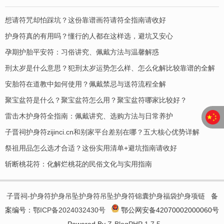
想请符咒却怕踩坑？这份靠谱画符请符全指南请收好
护身符真的有用吗？懂行的人都在这样选，避坑又安心
孕期护胎平安符：习俗讲究、佩戴方法与温馨解惑
刑太岁是什么意思？犯刑太岁运势怎么样、怎么化解比较靠谱的全解
安胎符在道教中如何使用？佩戴禁忌与送符流程全解
聚宝盆符是什么？聚宝盆符怎么用？聚宝盆符哪家比较好？
​雷击木护身符全指南：佩戴讲究、选购方法与日常养护
子晋祠护身符zijinci.cn和别家平台差别在哪？五大核心优势详解
祭祖用品怎么选才合适？这份实用清单+避坑指南请收好
斩断桃花符：化解烂桃花的民俗文化与实用指南
子晋祠-护身符护身吊坠护身符吊坠护身符锦囊护身福袋护身项链
备
案编号：
鄂ICP备2024032430号
鄂公网安备42070002000060号