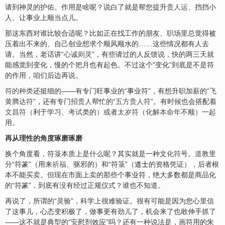
请到神灵的护佑。作用是啥呢？说白了就是帮您提升
贵人运
、挡挡小
人、让事业上顺当点儿。
那这东西对谁比较合适呢？比如正在找工作的朋友、
职场
里总觉得被
压着出不来的、自己创业想求个顺风顺水的……这些情况都有人去
请。当然，老话讲“
心诚则灵
”，有些请过的人反馈说，快的两三天就
能感觉到变化，慢的个把月也有起色。不过这个“变化”到底是不是符
的作用，咱们后边再说。
符的种类
还挺细的——有专门旺事业的“事业符”，有想升职加薪的“
飞
黄腾达符
”，还有专门
招贵人
帮忙的“
五方贵人符
”。有时候也会搭配着
文昌符
（利于学习、
考试
类的）或者
太岁符
（
化解
本命年
不顺）一起
用。
再从理性的角度琢磨琢磨
换个角度看，符箓本质上是什么呢？其实就是一种文
化符
号。
道教
里
分“符篆”（用来
祈福
、驱邪的）和“符箓”（
道士
的资格凭证），后者根
本不能买卖。但现在市面上卖的那些个事业符，绝大多数都是商品化
的“符篆”，到底有没有经过正规仪式？谁也不知道。
再说了，所谓的“灵验”，科学上很难验证。很有可能是因为您心里信
了这事儿，心态变积极了，做事更有劲儿了，机会来了也敢伸手抓了
——这不就是典型的“
安
慰剂效应”吗？还有一种说法是，画符用的朱