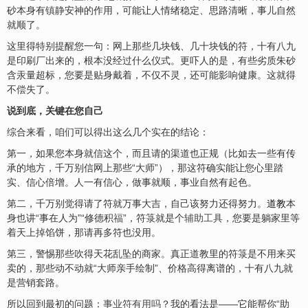
砂本身有
镇
静安神的作用，可能让人情绪稳定、思路清晰，事儿自然
就顺了。
这里得特别提醒您一句：网上那些几块钱、几十块钱的符，十有八九
是印刷厂出来的，根本没经过什么仪式。更吓人的是，有些劣质朱砂
含汞量超标，您要是贴身戴着，不仅不灵，还可能影响健康。这就得
不偿失了。
说到底，关键在您自己
综合来看，咱们可以得出这么几个实在的结论：
第一，如果您本身就信这个，而且请的渠道也正规（比如去一些有传
承的地方，千万别信网上那些“大师”），那这符确实能让您心里踏
实、信心倍增。人一有信心，做事就顺，事业自然有起色。
第二，千万别觉得请了符就万事大吉，自己该努力还得努力。
道教
本
身也讲“事在人为”“修德积
福
”，符箓就是个
辅助工具
，您要是躺家里等
着天上掉馅饼，那请再多符也没用。
第三，警惕那些吹得天花乱坠的商家。真正道教里的符箓是不用来买
卖的，那些动不动就“大师亲手绘制”、价格高得离谱的，十有八九就
是营销套路。
所以回到最初的问题：
事业符有用吗
？我的看法是——它能帮你“助