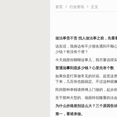


首页
行业资讯
正文
做法事贵不贵
找人
做法事
之前，先看
说实话，我身边有不少朋友遇到不顺心
少钱
？有没有个谱？
今天就跟你聊聊这事儿，我尽量说得
普通
法事
到底多少钱？心里先有个数
如果你是打算做常见的
祈福
、
超度
这
下来，几百块也能搞定。不过这种就
民间那种单独请师傅上门做的，起步
至于那种大型的、场面特别隆重的法
为什么价格差别这么大？三个原因告
第一，看谁来做。