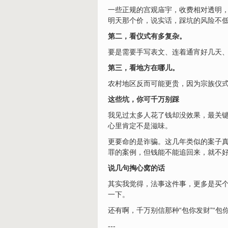
一些正规的宫观庙宇，收费相对透明，
明天那个价，说实话，踩坑的
风险
不
第二，看仪式有多复杂。
要是需要手写表文、连着通宵好几天
第三，看地方在哪儿。
农村地区反而可能更贵，因为宗族仪
这些坑，你可千万别踩
我见过太多人花了钱却没效果，最关键
心里肯定不是滋味。
更要命的是诈骗。这几年类似的案子真
罪的案例，但钱能不能追回来，就不
说几句掏心窝的话
其实我觉得，法事这件事，更多是买
一下。
还有啊，千万别信那种“包你发
财
”“
---