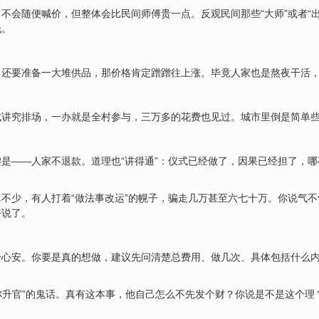
不会随便喊价，但整体会比民间师傅贵一点。反观民间那些“大师”或者“
低。
、还要准备一大堆供品，那价格肯定蹭蹭往上涨。毕竟人家也是熬夜干活
式讲究排场，一办就是全村参与，三万多的花费也见过。城市里倒是简单
是——人家不退款。道理也“讲得通”：仪式已经做了，因果已经担了，
不少，有人打着“做法事改运”的幌子，骗走几万甚至六七十万。你说气
好说了。
个心安。你要是真的想做，建议先问清楚总费用、做几次、具体包括什么
包你升官”的鬼话。真有这本事，他自己怎么不先发个财？你说是不是这个理