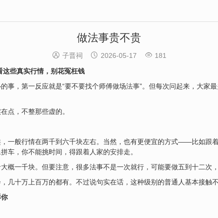
做法事贵不贵



子晋祠
2026-05-17
181
看这些真实行情，别花冤枉钱
的事，第一反应就是“要不要找个师傅做场
法事
”。但每次问起来，大家
实在点，不整那些虚的。
类，一般行情在两千到六千块左右。当然，也有更便宜的方式——比如跟着
像拼车，你不能挑时间，得跟着人家的
安
排走。
价大概一千块。但要注意，很多法事不是一次就行，可能要做五到十二次
会，几十万上百万的都有。不过说句实在话，这种级别的普通人基本接触
诉你