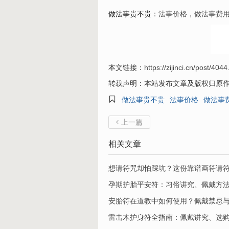
做法事贵不贵
：
法事价格
，
做法事费
本文链接：
https://zijinci.cn/post/4044
转载声明：本站发布文章及版权归原

做法事贵不贵
法事价格
做法事
上一篇

相关文章
想请符咒却怕踩坑？这份靠谱画符请
孕期护胎平安符：习俗讲究、佩戴方
安胎符在道教中如何使用？佩戴禁忌
​雷击木护身符全指南：佩戴讲究、选