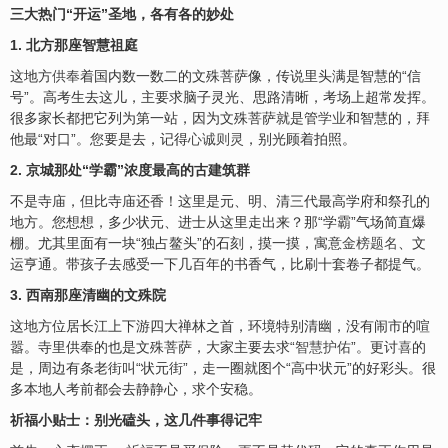
三大热门“开运”圣地，各有各的妙处
1. 北方那座智慧祖庭
这地方
供奉
着国内数一数二的文殊菩萨像，传说里头满是智慧的“信
号”。高考生去这儿，主要求脑子灵光、思路清晰，考场上超常发挥。
很多家长都把它列为第一站，因为文殊菩萨就是管
学业
和智慧的，拜
他最“对口”。您要是去，记得
心诚则灵
，别光顾着拍照。
2. 京城那处“学霸”浓度最高的古建筑群
不是寺庙，但比寺庙还香！这里是元、明、清三代最高学府和祭孔的
地方。您想想，多少状元、进士从这里走出来？那“学霸”气场简直爆
棚。尤其里面有一块“独占鳌头”的石刻，摸一摸，寓意
金榜题名
、文
运亨通。带孩子去感受一下几百年的书香气，比刷十套卷子都提气。
3. 西南那座清幽的文殊院
这地方位居长江上下游四大禅林之首，环境特别清幽，没有闹市的喧
嚣。寺里供奉的也是文殊菩萨，大家主要去求“
智慧护佑
”。更讨
喜
的
是，周边有条老街叫“状元街”，走一圈就图个“高中状元”的好彩头。很
多本地人考前都会去静静心，求个安稳。
祈福小贴士：别光磕头，这几件事得记牢