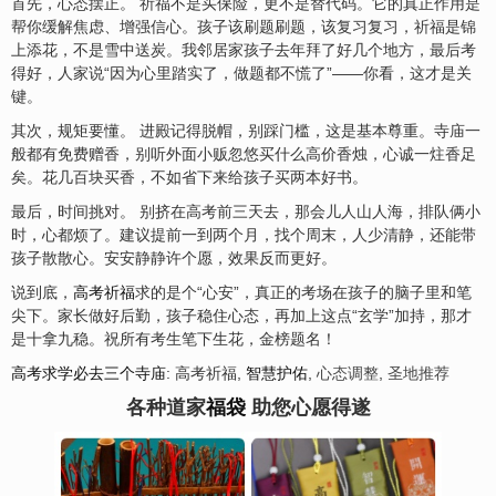
首先，心态摆正。 祈福不是买保险，更不是替代码。它的真正作用是
帮你缓解焦虑、增强信心。孩子该刷题刷题，该复习复习，祈福是锦
上添花，不是雪中送炭。我邻居家孩子去年拜了好几个地方，最后考
得好，人家说“因为心里踏实了，做题都不慌了”——你看，这才是关
键。
其次，规矩要懂。 进殿记得脱帽，别踩门槛，这是基本尊重。寺庙一
般都有免费赠香，别听外面小贩忽悠买什么高价香烛，心诚一炷香足
矣。花几百块买香，不如省下来给孩子买两本好书。
最后，时间挑对。 别挤在高考前三天去，那会儿人山人海，排队俩小
时，心都烦了。建议提前一到两个月，找个周末，人少清静，还能带
孩子散散心。安安静静许个愿，效果反而更好。
说到底，
高考祈福
求的是个“心安”，真正的考场在孩子的脑子里和笔
尖下。家长做好后勤，孩子稳住心态，再加上这点“玄学”加持，那才
是十拿九稳。祝所有考生笔下生花，金榜题名！
高考求学必去三个寺庙
: 高考祈福,
智慧护佑
,
心态调整
,
圣地推荐
各种道家
福袋
助您心愿得遂