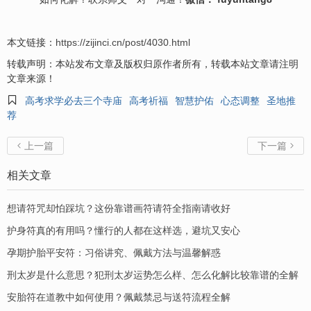
本文链接：
https://zijinci.cn/post/4030.html
转载声明：本站发布文章及版权归原作者所有，转载本站文章请注明
文章来源！

高考求学必去三个寺庙
高考祈福
智慧护佑
心态调整
圣地推
荐
上一篇
下一篇


相关文章
想请符咒却怕踩坑？这份靠谱画符请符全指南请收好
护身符真的有用吗？懂行的人都在这样选，避坑又安心
孕期护胎平安符：习俗讲究、佩戴方法与温馨解惑
刑太岁是什么意思？犯刑太岁运势怎么样、怎么化解比较靠谱的全解
安胎符在道教中如何使用？佩戴禁忌与送符流程全解