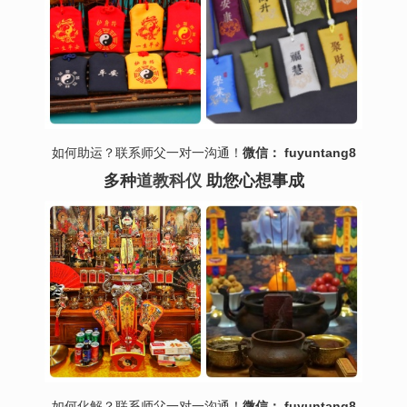
如何助运？联系师父一对一沟通！
微信： fuyuntang8
多种
道教科仪
助您心想事成
如何
化解
？联系师父一对一沟通！
微信： fuyuntang8