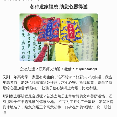
各种道家
福袋
助您心愿得遂
怎么
助运
？联系师父沟通！
微信： fuyuntang8
又到一年高考季，家里有考生的，谁不想讨个好彩头？说实话，我当
年高考前，老妈也拉着我到处拜拜，求个心
安
。
祈福
这事，说白了就
是给心里加道“保险杠”，让孩子信心满满上考场，比啥都强。
那到底去哪祈
福
最合适呢？首选当然是主掌智慧的
文殊菩萨
道场，还
有那些千年学霸扎堆的儒家圣地。 不过为了避免广告嫌疑，咱就不提
具体地名了，给您介绍三个寓意超棒、口碑在外的“福地”，您一听就
懂。